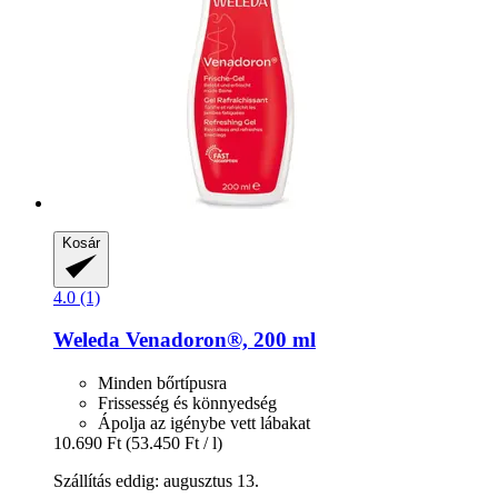
Kosár
4.0 (1)
Weleda
Venadoron®, 200 ml
Minden bőrtípusra
Frissesség és könnyedség
Ápolja az igénybe vett lábakat
10.690 Ft
(53.450 Ft / l)
Szállítás eddig: augusztus 13.