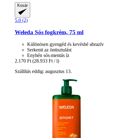
Kosár
5.0 (2)
Weleda
Sós fogkrém, 75 ml
Különösen gyengéd és kevésbé abrazív
Serkenti az öntisztulást
Enyhén sós-mentás íz
2.170 Ft
(28.933 Ft / l)
Szállítás eddig: augusztus 13.