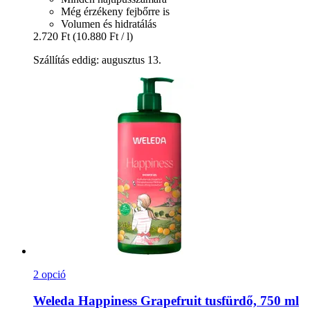
Még érzékeny fejbőrre is
Volumen és hidratálás
2.720 Ft
(10.880 Ft / l)
Szállítás eddig: augusztus 13.
2 opció
Weleda
Happiness Grapefruit tusfürdő, 750 ml