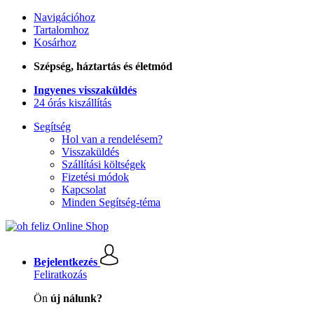
Navigációhoz
Tartalomhoz
Kosárhoz
Szépség, háztartás és életmód
Ingyenes visszaküldés
24 órás kiszállítás
Segítség
Hol van a rendelésem?
Visszaküldés
Szállítási költségek
Fizetési módok
Kapcsolat
Minden Segítség-téma
Bejelentkezés
Feliratkozás
Ön
új nálunk?