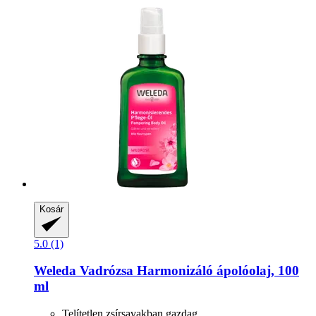
Kosár
5.0 (1)
Weleda
Vadrózsa Harmonizáló ápolóolaj, 100
ml
Telítetlen zsírsavakban gazdag