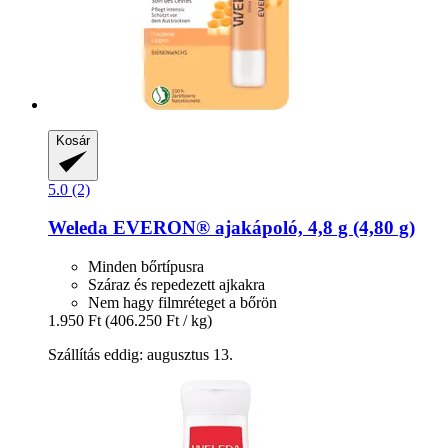
Kosár
5.0 (2)
Weleda
EVERON® ajakápoló, 4,8 g (4,80 g)
Minden bőrtípusra
Száraz és repedezett ajkakra
Nem hagy filmréteget a bőrön
1.950 Ft
(406.250 Ft / kg)
Szállítás eddig: augusztus 13.