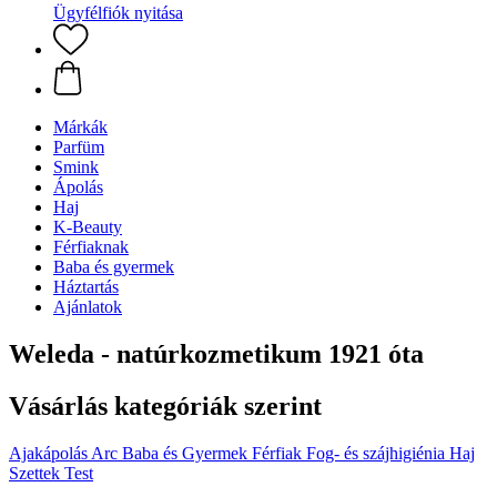
Ügyfélfiók nyitása
Márkák
Parfüm
Smink
Ápolás
Haj
K-Beauty
Férfiaknak
Baba és gyermek
Háztartás
Ajánlatok
Weleda - natúrkozmetikum 1921 óta
Vásárlás kategóriák szerint
Ajakápolás
Arc
Baba és Gyermek
Férfiak
Fog- és szájhigiénia
Haj
Szettek
Test