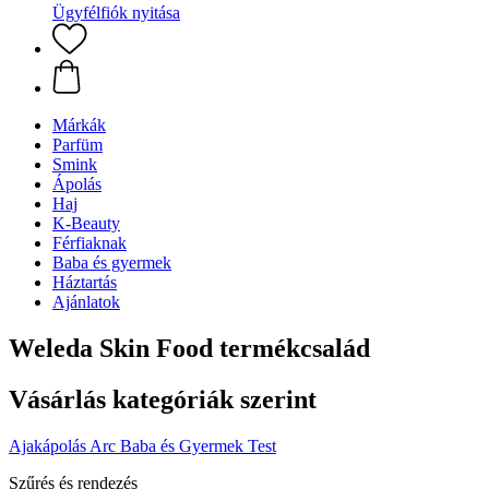
Ügyfélfiók nyitása
Márkák
Parfüm
Smink
Ápolás
Haj
K-Beauty
Férfiaknak
Baba és gyermek
Háztartás
Ajánlatok
Weleda Skin Food termékcsalád
Vásárlás kategóriák szerint
Ajakápolás
Arc
Baba és Gyermek
Test
Szűrés és rendezés