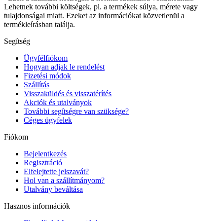
Lehetnek további költségek, pl. a termékek súlya, mérete vagy
tulajdonságai miatt. Ezeket az információkat közvetlenül a
termékleírásban találja.
Segítség
Ügyfélfiókom
Hogyan adjak le rendelést
Fizetési módok
Szállítás
Visszaküldés és visszatérítés
Akciók és utalványok
További segítségre van szüksége?
Céges ügyfelek
Fiókom
Bejelentkezés
Regisztráció
Elfelejtette jelszavát?
Hol van a szállítmányom?
Utalvány beváltása
Hasznos információk