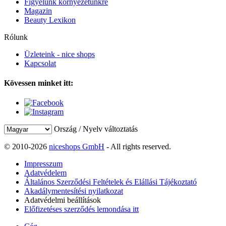
Figyelünk környezetünkre
Magazin
Beauty Lexikon
Rólunk
Üzleteink - nice shops
Kapcsolat
Kövessen minket itt:
Ország / Nyelv változtatás
© 2010-2026
niceshops GmbH
- All rights reserved.
Impresszum
Adatvédelem
Általános Szerződési Feltételek és Elállási Tájékoztató
Akadálymentesítési nyilatkozat
Adatvédelmi beállítások
Előfizetéses szerződés lemondása itt