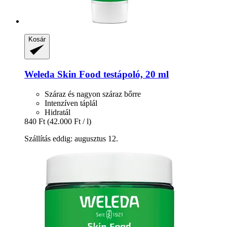
Kosár
Weleda
Skin Food testápoló, 20 ml
Száraz és nagyon száraz bőrre
Intenzíven táplál
Hidratál
840 Ft
(42.000 Ft / l)
Szállítás eddig: augusztus 12.