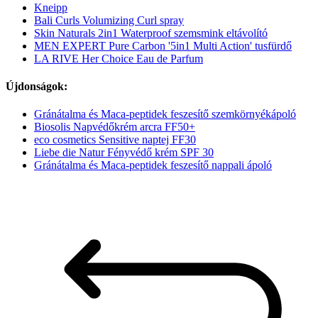
Kneipp
Bali Curls Volumizing Curl spray
Skin Naturals 2in1 Waterproof szemsmink eltávolító
MEN EXPERT Pure Carbon '5in1 Multi Action' tusfürdő
LA RIVE Her Choice Eau de Parfum
Újdonságok:
Gránátalma és Maca-peptidek feszesítő szemkörnyékápoló
Biosolis Napvédőkrém arcra FF50+
eco cosmetics Sensitive naptej FF30
Liebe die Natur Fényvédő krém SPF 30
Gránátalma és Maca-peptidek feszesítő nappali ápoló