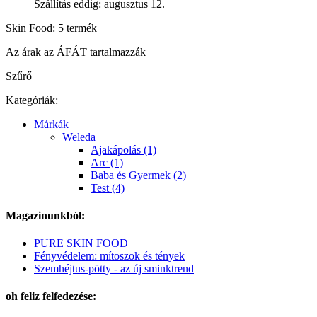
Szállítás eddig: augusztus 12.
Skin Food: 5 termék
Az árak az ÁFÁT tartalmazzák
Szűrő
Kategóriák:
Márkák
Weleda
Ajakápolás (1)
Arc (1)
Baba és Gyermek (2)
Test (4)
Magazinunkból:
PURE SKIN FOOD
Fényvédelem: mítoszok és tények
Szemhéjtus-pötty - az új sminktrend
oh feliz felfedezése: