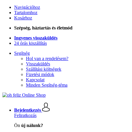
Navigációhoz
Tartalomhoz
Kosárhoz
Szépség, háztartás és életmód
Ingyenes visszaküldés
24 órás kiszállítás
Segítség
Hol van a rendelésem?
Visszaküldés
Szállítási költségek
Fizetési módok
Kapcsolat
Minden Segítség-téma
Bejelentkezés
Feliratkozás
Ön
új nálunk?