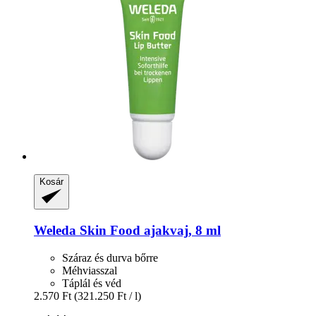
Kosár
Weleda
Skin Food ajakvaj, 8 ml
Száraz és durva bőrre
Méhviasszal
Táplál és véd
2.570 Ft
(321.250 Ft / l)