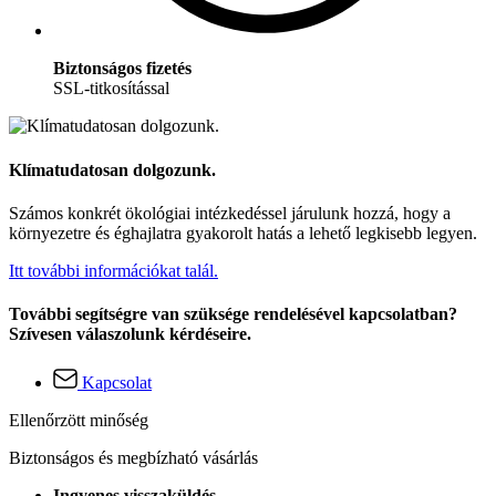
Biztonságos fizetés
SSL-titkosítással
Klímatudatosan dolgozunk.
Számos konkrét ökológiai intézkedéssel járulunk hozzá, hogy a
környezetre és éghajlatra gyakorolt hatás a lehető legkisebb legyen.
Itt további információkat talál.
További segítségre van szüksége rendelésével kapcsolatban?
Szívesen válaszolunk kérdéseire.
Kapcsolat
Ellenőrzött minőség
Biztonságos és megbízható vásárlás
Ingyenes visszaküldés