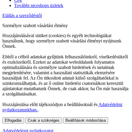
Cég
További niceshops üzletek
Elállás a szerződéstől
Személyre szabott vásárlási élmény
Hozzájárulásával sütiket (cookies) és egyéb technológiákat
használunk, hogy személyre szabott vásárlási élményt nyújtsunk
Önnek.
Ebből a célból adatokat gyűjtünk felhasználóinkról, viselkedésükről
és eszközeikről. Ezeket az adatokat weboldalunk folyamatos
optimalizálására és személyre szabott hirdetések és tartalmak
megjelenítésére, valamint a használati statisztikák elemzésére
használjuk fel. Az Ön titkosított adatait külső szolgáltatókkal is
szinkronizálhatjuk, és az ő online hirdetési csatornáikon keresztül
ajánlatokat mutathatunk Önnek, de csak akkor, ha Ön már használja
a szolgáltatásaikat.
Hozzájárulása előtt tájékozódjon a beállításoknál és
Adatvédelmi
nyilatkozatunkban.
.
Elfogadás
Csak a szükséges
Beállítások módosítása
Adatvédelemi nyilatkozatot