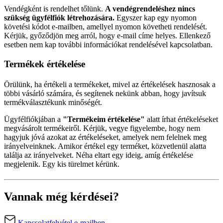
Vendégként is rendelhet tőlünk.
A vendégrendeléshez nincs
szükség ügyfélfiók létrehozására.
Egyszer kap egy nyomon
követési kódot e-mailben, amellyel nyomon követheti rendelését.
Kérjük, győződjön meg arról, hogy e-mail címe helyes. Ellenkező
esetben nem kap további információkat rendelésével kapcsolatban.
Termékek értékelése
Örülünk, ha értékeli a termékeket, mivel az értékelések hasznosak a
többi vásárló számára, és segítenek nekünk abban, hogy javítsuk
termékválasztékunk minőségét.
Ügyfélfiókjában a
"Termékeim értékelése"
alatt írhat értékeléseket
megvásárolt termékeiről. Kérjük, vegye figyelembe, hogy nem
hagyjuk jóvá azokat az értékeléseket, amelyek nem felelnek meg
irányelveinknek. Amikor értékel egy terméket, közvetlenül alatta
találja az irányelveket. Néha eltart egy ideig, amíg értékelése
megjelenik. Egy kis türelmet kérünk.
Vannak még kérdései?
Kapcsolatfelvétel e-mailben