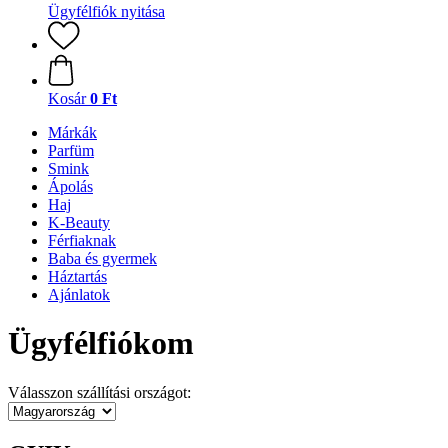
Ügyfélfiók nyitása
Kosár
0 Ft
Márkák
Parfüm
Smink
Ápolás
Haj
K-Beauty
Férfiaknak
Baba és gyermek
Háztartás
Ajánlatok
Ügyfélfiókom
Válasszon szállítási országot: