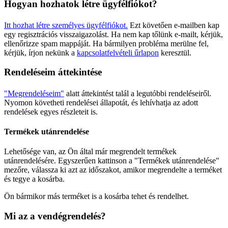
Hogyan hozhatok létre ügyfélfiókot?
Itt hozhat létre személyes ügyfélfiókot.
Ezt követően e-mailben kap
egy regisztrációs visszaigazolást. Ha nem kap tőlünk e-mailt, kérjük,
ellenőrizze spam mappáját. Ha bármilyen probléma merülne fel,
kérjük, írjon nekünk a
kapcsolatfelvételi űrlapon
keresztül.
Rendeléseim áttekintése
"Megrendeléseim"
alatt áttekintést talál a legutóbbi rendeléseiről.
Nyomon követheti rendelései állapotát, és lehívhatja az adott
rendelések egyes részleteit is.
Termékek utánrendelése
Lehetősége van, az Ön által már megrendelt termékek
utánrendelésére. Egyszerűen kattinson a "Termékek utánrendelése"
mezőre, válassza ki azt az időszakot, amikor megrendelte a terméket
és tegye a kosárba.
Ön bármikor más terméket is a kosárba tehet és rendelhet.
Mi az a vendégrendelés?