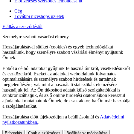
Előfizetéses szerződés lemondása itt
Cég
További niceshops üzletek
Elállás a szerződéstől
Személyre szabott vásárlási élmény
Hozzájárulásával sütiket (cookies) és egyéb technológiákat
használunk, hogy személyre szabott vásárlási élményt nyújtsunk
Önnek.
Ebből a célból adatokat gyűjtünk felhasználóinkról, viselkedésükről
és eszközeikről. Ezeket az adatokat weboldalunk folyamatos
optimalizálására és személyre szabott hirdetések és tartalmak
megjelenítésére, valamint a használati statisztikák elemzésére
használjuk fel. Az Ön titkosított adatait külső szolgáltatókkal is
szinkronizálhatjuk, és az ő online hirdetési csatornáikon keresztül
ajánlatokat mutathatunk Önnek, de csak akkor, ha Ön már használja
a szolgáltatásaikat.
Hozzájárulása előtt tájékozódjon a beállításoknál és
Adatvédelmi
nyilatkozatunkban.
.
Elfogadás
Csak a szükséges
Beállítások módosítása