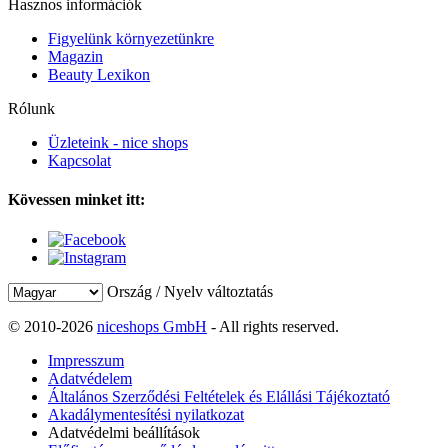
Hasznos információk
Figyelünk környezetünkre
Magazin
Beauty Lexikon
Rólunk
Üzleteink - nice shops
Kapcsolat
Kövessen minket itt:
Ország / Nyelv változtatás
© 2010-2026
niceshops GmbH
- All rights reserved.
Impresszum
Adatvédelem
Általános Szerződési Feltételek és Elállási Tájékoztató
Akadálymentesítési nyilatkozat
Adatvédelmi beállítások