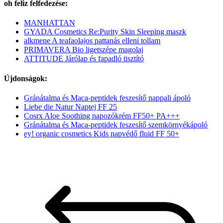
oh feliz felfedezése:
MANHATTAN
GYADA Cosmetics Re:Purity Skin Sleeping maszk
alkmene A teafaolajos pattanás elleni tollam
PRIMAVERA Bio ligetszépe magolaj
ATTITUDE Járólap és fapadló tisztító
Újdonságok:
Gránátalma és Maca-peptidek feszesítő nappali ápoló
Liebe die Natur Naptej FF 25
Cosrx Aloe Soothing napozókrém FF50+ PA+++
Gránátalma és Maca-peptidek feszesítő szemkörnyékápoló
ey! organic cosmetics Kids napvédő fluid FF 50+