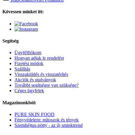
Kövessen minket itt:
Segítség
Ügyfélfiókom
Hogyan adjak le rendelést
Fizetési módok
Szállítás
Visszaküldés és visszatérítés
Akciók és utalványok
További segítségre van szüksége?
Céges ügyfelek
Magazinunkból:
PURE SKIN FOOD
Fényvédelem: mítoszok és tények
Szemhéjtus-pötty - az új sminktrend