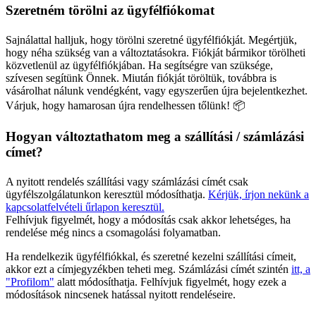
Szeretném törölni az ügyfélfiókomat
Sajnálattal halljuk, hogy törölni szeretné ügyfélfiókját. Megértjük,
hogy néha szükség van a változtatásokra. Fiókját bármikor törölheti
közvetlenül az ügyfélfiókjában. Ha segítségre van szüksége,
szívesen segítünk Önnek. Miután fiókját töröltük, továbbra is
vásárolhat nálunk vendégként, vagy egyszerűen újra bejelentkezhet.
Várjuk, hogy hamarosan újra rendelhessen tőlünk! 📦
Hogyan változtathatom meg a szállítási / számlázási
címet?
A nyitott rendelés szállítási vagy számlázási címét csak
ügyfélszolgálatunkon keresztül módosíthatja.
Kérjük, írjon nekünk a
kapcsolatfelvételi űrlapon keresztül.
Felhívjuk figyelmét, hogy a módosítás csak akkor lehetséges, ha
rendelése még nincs a csomagolási folyamatban.
Ha rendelkezik ügyfélfiókkal, és szeretné kezelni szállítási címeit,
akkor ezt a címjegyzékben teheti meg. Számlázási címét szintén
itt, a
"Profilom"
alatt módosíthatja. Felhívjuk figyelmét, hogy ezek a
módosítások nincsenek hatással nyitott rendeléseire.