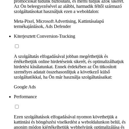
promóciókat tudunk biztosítani, és mérni tudjuk azok sikerét.
Az Ön beleegyezésével az alábbi, harmadik féltől származó
szolgáltatásokat használjuk ezen a weboldalon:
Meta-Pixel, Microsoft Advertising, Kattintásalapú
termékajánlások, Ads Defender
Kiterjesztett Conversion-Tracking
A szolgáltatás elfogadásával jobban megérthetjük és
értékelhetjük online hirdetéseink sikerét, és optimalizálhatjuk
hirdetési kínálatunkat. Ennek érdekében az Ön titkosított
személyes adatait összehasonlítjuk a következő külső
szolgáltatókkal, ha Ön már használja szolgáltatásaikat:
Google Ads
Performance
Ezen szolgáltatások elfogadásával nyomon követhetjük a
kattintási és böngészési viselkedést a weboldalunkon belül, és
anonim módon kiértékelhetjük webhelyünk optimalizálása és