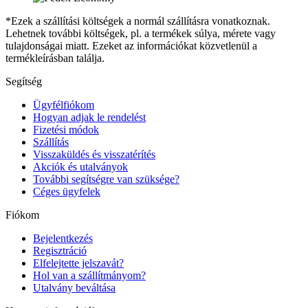
*Ezek a szállítási költségek a normál szállításra vonatkoznak.
Lehetnek további költségek, pl. a termékek súlya, mérete vagy
tulajdonságai miatt. Ezeket az információkat közvetlenül a
termékleírásban találja.
Segítség
Ügyfélfiókom
Hogyan adjak le rendelést
Fizetési módok
Szállítás
Visszaküldés és visszatérítés
Akciók és utalványok
További segítségre van szüksége?
Céges ügyfelek
Fiókom
Bejelentkezés
Regisztráció
Elfelejtette jelszavát?
Hol van a szállítmányom?
Utalvány beváltása