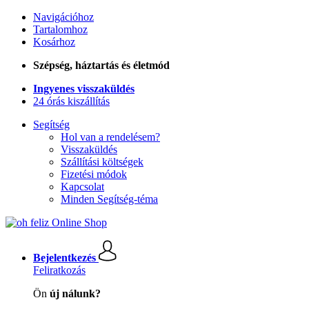
Navigációhoz
Tartalomhoz
Kosárhoz
Szépség, háztartás és életmód
Ingyenes visszaküldés
24 órás kiszállítás
Segítség
Hol van a rendelésem?
Visszaküldés
Szállítási költségek
Fizetési módok
Kapcsolat
Minden Segítség-téma
Bejelentkezés
Feliratkozás
Ön
új nálunk?