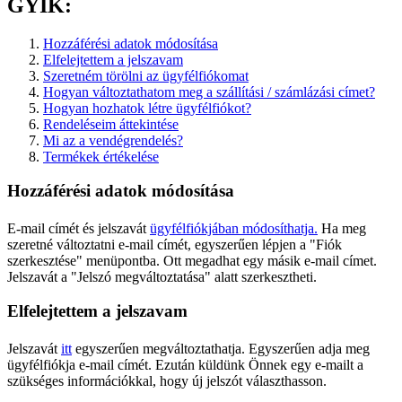
GYIK:
Hozzáférési adatok módosítása
Elfelejtettem a jelszavam
Szeretném törölni az ügyfélfiókomat
Hogyan változtathatom meg a szállítási / számlázási címet?
Hogyan hozhatok létre ügyfélfiókot?
Rendeléseim áttekintése
Mi az a vendégrendelés?
Termékek értékelése
Hozzáférési adatok módosítása
E-mail címét és jelszavát
ügyfélfiókjában módosíthatja.
Ha meg
szeretné változtatni e-mail címét, egyszerűen lépjen a "Fiók
szerkesztése" menüpontba. Ott megadhat egy másik e-mail címet.
Jelszavát a "Jelszó megváltoztatása" alatt szerkesztheti.
Elfelejtettem a jelszavam
Jelszavát
itt
egyszerűen megváltoztathatja. Egyszerűen adja meg
ügyfélfiókja e-mail címét. Ezután küldünk Önnek egy e-mailt a
szükséges információkkal, hogy új jelszót választhasson.