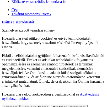
Előfizetéses szerződés lemondása itt
Cég
További niceshops üzletek
Elállás a szerződéstől
Személyre szabott vásárlási élmény
Hozzájárulásával sütiket (cookies) és egyéb technológiákat
használunk, hogy személyre szabott vásárlási élményt nyújtsunk
Önnek.
Ebből a célból adatokat gyűjtünk felhasználóinkról, viselkedésükről
és eszközeikről. Ezeket az adatokat weboldalunk folyamatos
optimalizálására és személyre szabott hirdetések és tartalmak
megjelenítésére, valamint a használati statisztikák elemzésére
használjuk fel. Az Ön titkosított adatait külső szolgáltatókkal is
szinkronizálhatjuk, és az ő online hirdetési csatornáikon keresztül
ajánlatokat mutathatunk Önnek, de csak akkor, ha Ön már használja
a szolgáltatásaikat.
Hozzájárulása előtt tájékozódjon a beállításoknál és
Adatvédelmi
nyilatkozatunkban.
.