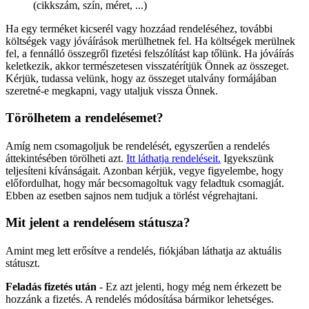
(cikkszám, szín, méret, ...)
Ha egy terméket kicserél vagy hozzáad rendeléséhez, további
költségek vagy jóváírások merülhetnek fel. Ha költségek merülnek
fel, a fennálló összegről fizetési felszólítást kap tőlünk. Ha jóváírás
keletkezik, akkor természetesen visszatérítjük Önnek az összeget.
Kérjük, tudassa velünk, hogy az összeget utalvány formájában
szeretné-e megkapni, vagy utaljuk vissza Önnek.
Törölhetem a rendelésemet?
Amíg nem csomagoljuk be rendelését, egyszerűen a rendelés
áttekintésében törölheti azt.
Itt láthatja rendeléseit.
Igyekszünk
teljesíteni kívánságait. Azonban kérjük, vegye figyelembe, hogy
előfordulhat, hogy már becsomagoltuk vagy feladtuk csomagját.
Ebben az esetben sajnos nem tudjuk a törlést végrehajtani.
Mit jelent a rendelésem státusza?
Amint meg lett erősítve a rendelés, fiókjában láthatja az aktuális
státuszt.
Feladás fizetés után
- Ez azt jelenti, hogy még nem érkezett be
hozzánk a fizetés. A rendelés módosítása bármikor lehetséges.