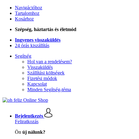
Navigációhoz
Tartalomhoz
Kosárhoz
Szépség, háztartás és életmód
Ingyenes visszaküldés
24 órás kiszállítás
Segítség
Hol van a rendelésem?
Visszaküldés
Szállítási költségek
Fizetési módok
Kapcsolat
Minden Segítség-téma
Bejelentkezés
Feliratkozás
Ön
új nálunk?