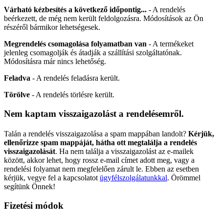
Várható kézbesítés a következő időpontig...
- A rendelés
beérkezett, de még nem került feldolgozásra. Módosítások az Ön
részéről bármikor lehetségesek.
Megrendelés csomagolása folyamatban van
- A termékeket
jelenleg csomagolják és átadják a szállítási szolgáltatónak.
Módosításra már nincs lehetőség.
Feladva
- A rendelés feladásra került.
Törölve
- A rendelés törlésre került.
Nem kaptam visszaigazolást a rendelésemről.
Talán a rendelés visszaigazolása a spam mappában landolt?
Kérjük,
ellenőrizze spam mappáját, hátha ott megtalálja a rendelés
visszaigazolását
. Ha nem találja a visszaigazolást az e-mailek
között, akkor lehet, hogy rossz e-mail címet adott meg, vagy a
rendelési folyamat nem megfelelően zárult le. Ebben az esetben
kérjük, vegye fel a kapcsolatot
ügyfélszolgálatunkkal
. Örömmel
segítünk Önnek!
Fizetési módok