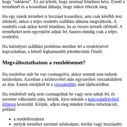
hogy "raktáron". Ez azt jelenti, hogy azonnal feladásra kész. Ennél a
terméknél és a kosarában láthatja, hogy mikor érkezik meg.
Ha egy másik terméket is hozzáad kosarához, ami csak később lesz
elérhető, akkor a teljes rendelés szállítási dátuma megváltozik. A
rendelés csak akkor kerül feladásra, ha az összes termék elérhető. A
termékeket nem egyenként adjuk fel, hanem mindig csak a teljes
rendelést.
Ha bármilyen szállítási probléma merülne fel a rendelésével
kapcsolatban, a lehető leghamarabb jelentkezünk Önnél.
Megváltoztathatom a rendelésemet?
Ha rendelése már be van csomagolva, akkor semmit sem tudunk
módosítani. Azonban a kézhezvétel után egyszerűen visszaküldheti
az árut. Ennek módjáról itt a
visszaküldés
alatt tájékozódhat.
Ha rendelését még nem csomagoltuk be vagy nem adtuk fel, és
szeretne változtatni rajta, kérjük, írjon nekünk a
kapcsolatfelvételi
űrlapon
keresztül. Kérjük, adjon meg minden fontos információt,
például
a rendelésszámot
melyik terméket szeretné módosítani, törölni vagy hozzáadni