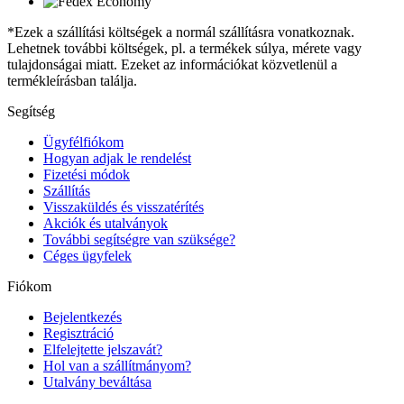
*Ezek a szállítási költségek a normál szállításra vonatkoznak.
Lehetnek további költségek, pl. a termékek súlya, mérete vagy
tulajdonságai miatt. Ezeket az információkat közvetlenül a
termékleírásban találja.
Segítség
Ügyfélfiókom
Hogyan adjak le rendelést
Fizetési módok
Szállítás
Visszaküldés és visszatérítés
Akciók és utalványok
További segítségre van szüksége?
Céges ügyfelek
Fiókom
Bejelentkezés
Regisztráció
Elfelejtette jelszavát?
Hol van a szállítmányom?
Utalvány beváltása