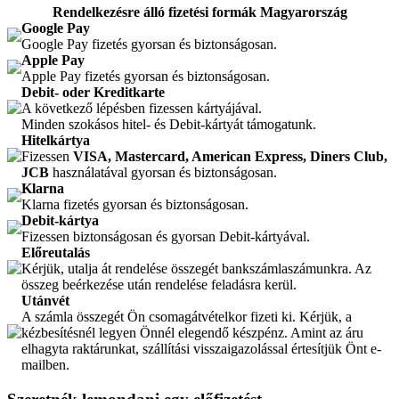
Rendelkezésre álló fizetési formák Magyarország
Google Pay
Google Pay fizetés gyorsan és biztonságosan.
Apple Pay
Apple Pay fizetés gyorsan és biztonságosan.
Debit- oder Kreditkarte
A következő lépésben fizessen kártyájával.
Minden szokásos hitel- és Debit-kártyát támogatunk.
Hitelkártya
Fizessen
VISA, Mastercard, American Express, Diners Club,
JCB
használatával gyorsan és biztonságosan.
Klarna
Klarna fizetés gyorsan és biztonságosan.
Debit-kártya
Fizessen biztonságosan és gyorsan Debit-kártyával.
Előreutalás
Kérjük, utalja át rendelése összegét bankszámlaszámunkra. Az
összeg beérkezése után rendelése feladásra kerül.
Utánvét
A számla összegét Ön csomagátvételkor fizeti ki. Kérjük, a
kézbesítésnél legyen Önnél elegendő készpénz. Amint az áru
elhagyta raktárunkat, szállítási visszaigazolással értesítjük Önt e-
mailben.