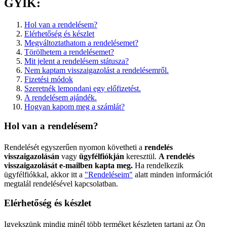
GYIK:
Hol van a rendelésem?
Elérhetőség és készlet
Megváltoztathatom a rendelésemet?
Törölhetem a rendelésemet?
Mit jelent a rendelésem státusza?
Nem kaptam visszaigazolást a rendelésemről.
Fizetési módok
Szeretnék lemondani egy előfizetést.
A rendelésem ajándék.
Hogyan kapom meg a számlát?
Hol van a rendelésem?
Rendelését egyszerűen nyomon követheti a
rendelés
visszaigazolásán
vagy
ügyfélfiókján
keresztül.
A rendelés
visszaigazolását e-mailben kapta meg.
Ha rendelkezik
ügyfélfiókkal, akkor itt a
"Rendeléseim"
alatt minden információt
megtalál rendelésével kapcsolatban.
Elérhetőség és készlet
Igyekszünk mindig minél több terméket készleten tartani az Ön