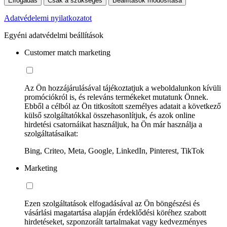
Elfogadás
Csak a szükséges
Beállítások módosítása
Adatvédelemi nyilatkozatot
Egyéni adatvédelmi beállítások
Customer match marketing
Az Ön hozzájárulásával tájékoztatjuk a weboldalunkon kívüli
promóciókról is, és releváns termékeket mutatunk Önnek.
Ebből a célból az Ön titkosított személyes adatait a következő
külső szolgáltatókkal összehasonlítjuk, és azok online
hirdetési csatornáikat használjuk, ha Ön már használja a
szolgáltatásaikat:
Bing, Criteo, Meta, Google, LinkedIn, Pinterest, TikTok
Marketing
Ezen szolgáltatások elfogadásával az Ön böngészési és
vásárlási magatartása alapján érdeklődési köréhez szabott
hirdetéseket, szponzorált tartalmakat vagy kedvezményes