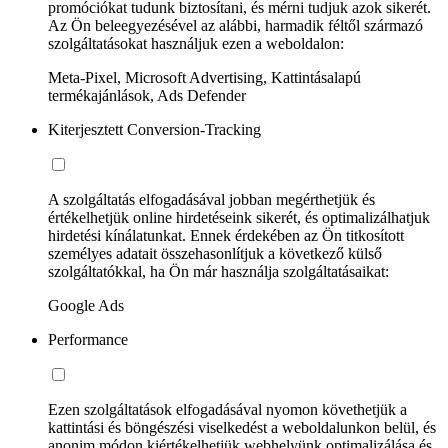
promóciókat tudunk biztosítani, és mérni tudjuk azok sikerét.
Az Ön beleegyezésével az alábbi, harmadik féltől származó
szolgáltatásokat használjuk ezen a weboldalon:
Meta-Pixel, Microsoft Advertising, Kattintásalapú
termékajánlások, Ads Defender
Kiterjesztett Conversion-Tracking
A szolgáltatás elfogadásával jobban megérthetjük és
értékelhetjük online hirdetéseink sikerét, és optimalizálhatjuk
hirdetési kínálatunkat. Ennek érdekében az Ön titkosított
személyes adatait összehasonlítjuk a következő külső
szolgáltatókkal, ha Ön már használja szolgáltatásaikat:
Google Ads
Performance
Ezen szolgáltatások elfogadásával nyomon követhetjük a
kattintási és böngészési viselkedést a weboldalunkon belül, és
anonim módon kiértékelhetjük webhelyünk optimalizálása és