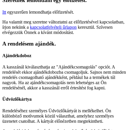
Szeretnék lemondani egy előfizetést.
Itt
egyszerűen lemondhatja előfizetését.
Ha valamit meg szeretne változtatni az előfizetésével kapcsolatban,
írjon nekünk a
kapcsolatfelvételi űrlapon
keresztül. Szívesen
elvégezzük Önnek a kívánt módosítást.
A rendelésem ajándék.
Ajándékdoboz
A kasszánál kiválaszthatja az "Ajándékcsomagolás" opciót. A
rendelését ekkor ajándékdobozba csomagoljuk. Sajnos nem minden
rendelés csomagolható ajándékként, például ha a termékek túl
nagyok. Ha az ajándékcsomagolás nem lehetséges az Ön
rendelésénél, akkor a kasszánál erről értesítést fog kapni.
Üdvözlőkártya
Rendeléséhez személyes Üdvözlőkártyát is mellékelhet. Ön
különböző motívumok közül választhat, amelyhez személyes
üzenetet csatolhat. A kártyát előnézetben megtekintheti.