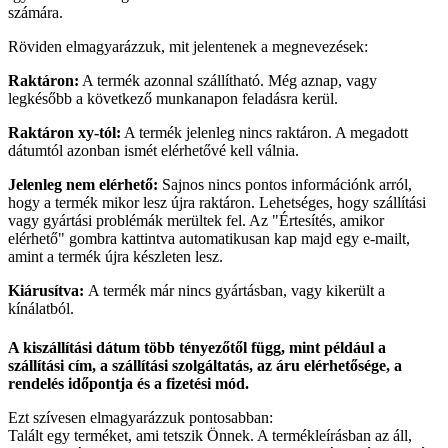
számára.
Röviden elmagyarázzuk, mit jelentenek a megnevezések:
Raktáron:
A termék azonnal szállítható. Még aznap, vagy
legkésőbb a következő munkanapon feladásra kerül.
Raktáron xy-tól:
A termék jelenleg nincs raktáron. A megadott
dátumtól azonban ismét elérhetővé kell válnia.
Jelenleg nem elérhető:
Sajnos nincs pontos információnk arról,
hogy a termék mikor lesz újra raktáron. Lehetséges, hogy szállítási
vagy gyártási problémák merültek fel. Az "Értesítés, amikor
elérhető" gombra kattintva automatikusan kap majd egy e-mailt,
amint a termék újra készleten lesz.
Kiárusítva:
A termék már nincs gyártásban, vagy kikerült a
kínálatból.
A kiszállítási dátum több tényezőtől függ, mint például a
szállítási cím, a szállítási szolgáltatás, az áru elérhetősége, a
rendelés időpontja és a fizetési mód.
Ezt szívesen elmagyarázzuk pontosabban:
Talált egy terméket, ami tetszik Önnek. A termékleírásban az áll,