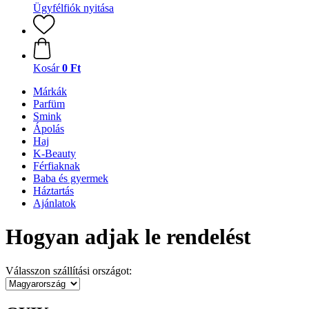
Ügyfélfiók nyitása
Kosár
0 Ft
Márkák
Parfüm
Smink
Ápolás
Haj
K-Beauty
Férfiaknak
Baba és gyermek
Háztartás
Ajánlatok
Hogyan adjak le rendelést
Válasszon szállítási országot: