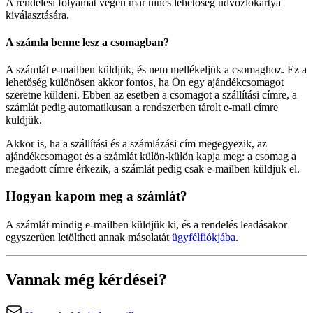
A rendelési folyamát végén már nincs lehetőség üdvözlőkártya
kiválasztására.
A számla benne lesz a csomagban?
A számlát e-mailben küldjük, és nem mellékeljük a csomaghoz. Ez a
lehetőség különösen akkor fontos, ha Ön egy ajándékcsomagot
szeretne küldeni. Ebben az esetben a csomagot a szállítási címre, a
számlát pedig automatikusan a rendszerben tárolt e-mail címre
küldjük.
Akkor is, ha a szállítási és a számlázási cím megegyezik, az
ajándékcsomagot és a számlát külön-külön kapja meg: a csomag a
megadott címre érkezik, a számlát pedig csak e-mailben küldjük el.
Hogyan kapom meg a számlát?
A számlát mindig e-mailben küldjük ki, és a rendelés leadásakor
egyszerűen letöltheti annak másolatát
ügyfélfiókjába
.
Vannak még kérdései?