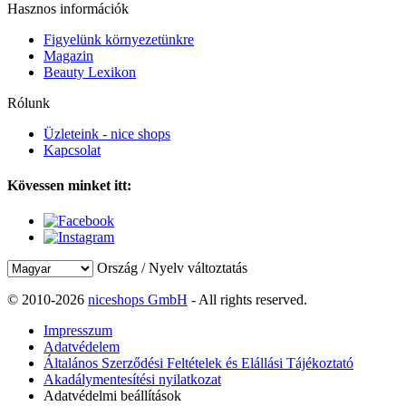
Hasznos információk
Figyelünk környezetünkre
Magazin
Beauty Lexikon
Rólunk
Üzleteink - nice shops
Kapcsolat
Kövessen minket itt:
Ország / Nyelv változtatás
© 2010-2026
niceshops GmbH
- All rights reserved.
Impresszum
Adatvédelem
Általános Szerződési Feltételek és Elállási Tájékoztató
Akadálymentesítési nyilatkozat
Adatvédelmi beállítások