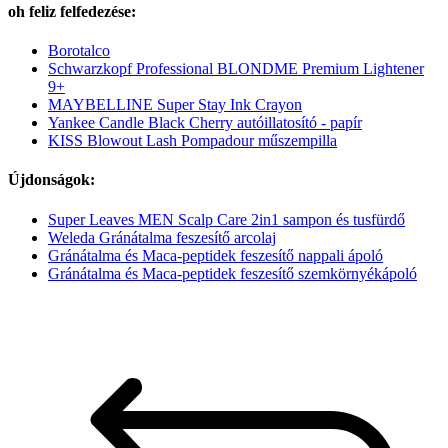
oh feliz felfedezése:
Borotalco
Schwarzkopf Professional BLONDME Premium Lightener
9+
MAYBELLINE Super Stay Ink Crayon
Yankee Candle Black Cherry autóillatosító - papír
KISS Blowout Lash Pompadour műszempilla
Újdonságok:
Super Leaves MEN Scalp Care 2in1 sampon és tusfürdő
Weleda Gránátalma feszesítő arcolaj
Gránátalma és Maca-peptidek feszesítő nappali ápoló
Gránátalma és Maca-peptidek feszesítő szemkörnyékápoló