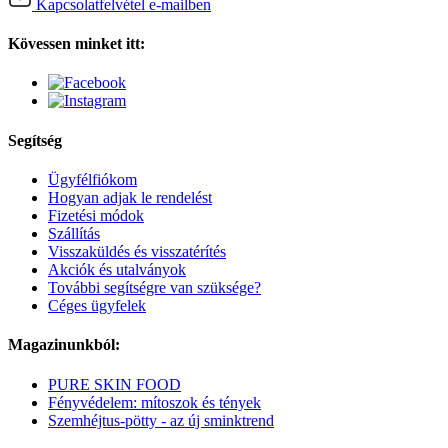
Kapcsolatfelvétel e-mailben
Kövessen minket itt:
Segítség
Ügyfélfiókom
Hogyan adjak le rendelést
Fizetési módok
Szállítás
Visszaküldés és visszatérítés
Akciók és utalványok
További segítségre van szüksége?
Céges ügyfelek
Magazinunkból:
PURE SKIN FOOD
Fényvédelem: mítoszok és tények
Szemhéjtus-pötty - az új sminktrend