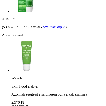
4.040 Ft
(
53.867 Ft / l
, 27% áfával
-
Szállítási díjak
)
Ápoló sorozat:
Weleda
Skin Food ajakvaj
Azonnali segítség a selymesen puha ajkak számára
2.570 Ft