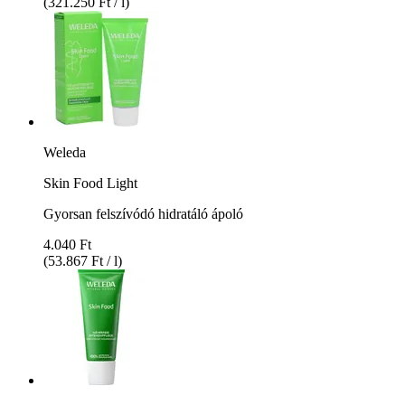
(321.250 Ft / l)
Weleda
Skin Food Light
Gyorsan felszívódó hidratáló ápoló
4.040 Ft
(53.867 Ft / l)