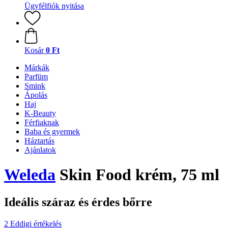
Ügyfélfiók nyitása
Kosár
0 Ft
Márkák
Parfüm
Smink
Ápolás
Haj
K-Beauty
Férfiaknak
Baba és gyermek
Háztartás
Ajánlatok
Weleda
Skin Food krém, 75 ml
Ideális száraz és érdes bőrre
2 Eddigi értékelés