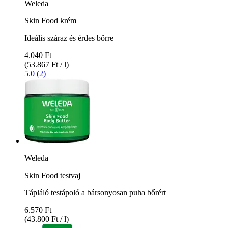
Weleda
Skin Food krém
Ideális száraz és érdes bőrre
4.040 Ft
(53.867 Ft / l)
5.0 (2)
Weleda
Skin Food testvaj
Tápláló testápoló a bársonyosan puha bőrért
6.570 Ft
(43.800 Ft / l)