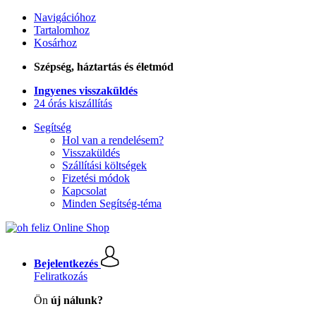
Navigációhoz
Tartalomhoz
Kosárhoz
Szépség, háztartás és életmód
Ingyenes visszaküldés
24 órás kiszállítás
Segítség
Hol van a rendelésem?
Visszaküldés
Szállítási költségek
Fizetési módok
Kapcsolat
Minden Segítség-téma
Bejelentkezés
Feliratkozás
Ön
új nálunk?