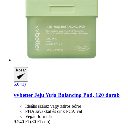
Kosár
5.0 (1)
vvbetter
Jeju Yuja Balancing Pad, 120 darab
Ideális száraz vagy zsíros bőrre
PHA savakkal és cink PCA-val
Vegán formula
9.540 Ft
(80 Ft / db)