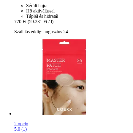
Sérült hajra
Hő aktiválással
Táplál és hidratál
770 Ft
(59.231 Ft / l)
Szállítás eddig: augusztus 24.
2 opció
5.0 (1)