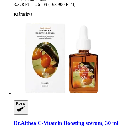
3.378 Ft
11.261 Ft
(168.900 Ft / l)
Kiárusítva
Kosár
Dr.Althea
C-​Vitamin Boosting szérum, 30 ml