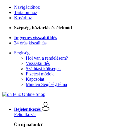
Navigációhoz
Tartalomhoz
Kosárhoz
Szépség, háztartás és életmód
Ingyenes visszaküldés
24 órás kiszállítás
Segítség
Hol van a rendelésem?
Visszaküldés
Szállítási költségek
Fizetési módok
Kapcsolat
Minden Segítség-téma
Bejelentkezés
Feliratkozás
Ön
új nálunk?