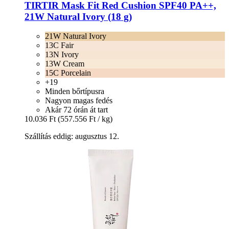
TIRTIR
Mask Fit Red Cushion SPF40 PA++,
21W Natural Ivory (18 g)
21W Natural Ivory
13C Fair
13N Ivory
13W Cream
15C Porcelain
+19
Minden bőrtípusra
Nagyon magas fedés
Akár 72 órán át tart
10.036 Ft
(557.556 Ft / kg)
Szállítás eddig: augusztus 12.