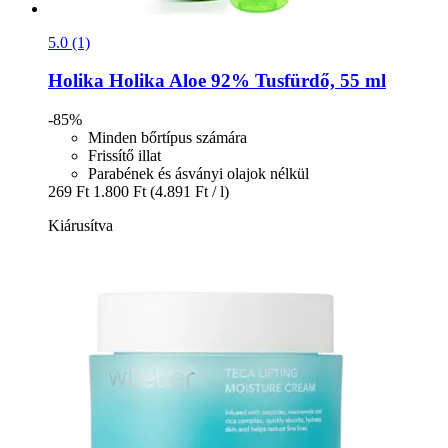
5.0 (1)
Holika Holika
Aloe 92% Tusfürdő, 55 ml
-85%
Minden bőrtípus számára
Frissítő illat
Parabének és ásványi olajok nélkül
269 Ft
1.800 Ft
(4.891 Ft / l)
Kiárusítva