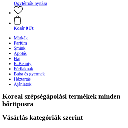
Ügyfélfiók nyitása
Kosár
0 Ft
Márkák
Parfüm
Smink
Ápolás
Haj
K-Beauty
Férfiaknak
Baba és gyermek
Háztartás
Ajánlatok
Koreai szépségápolási termékek minden
bőrtípusra
Vásárlás kategóriák szerint