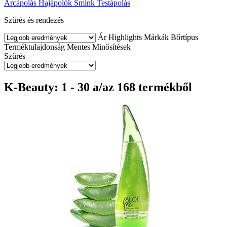
Arcápolás
Hajápolók
Smink
Testápolás
Szűrés és rendezés
Ár
Highlights
Márkák
Bőrtípus
Terméktulajdonság
Mentes
Minősítések
Szűrés
K-Beauty: 1 - 30 a/az 168 termékből