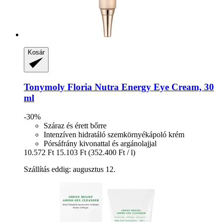
Kosár
Tonymoly
Floria Nutra Energy Eye Cream, 30
ml
-30%
Száraz és érett bőrre
Intenzíven hidratáló szemkörnyékápoló krém
Pórsáfrány kivonattal és argánolajjal
10.572 Ft
15.103 Ft
(352.400 Ft / l)
Szállítás eddig: augusztus 12.