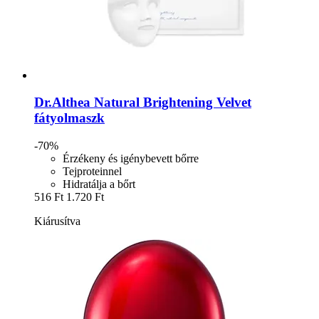
Dr.Althea
Natural Brightening Velvet
fátyolmaszk
-70%
Érzékeny és igénybevett bőrre
Tejproteinnel
Hidratálja a bőrt
516 Ft
1.720 Ft
Kiárusítva