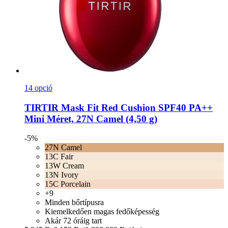
14 opció
TIRTIR
Mask Fit Red Cushion SPF40 PA++
Mini Méret, 27N Camel (4,50 g)
-5%
27N Camel
13C Fair
13W Cream
13N Ivory
15C Porcelain
+9
Minden bőrtípusra
Kiemelkedően magas fedőképesség
Akár 72 óráig tart