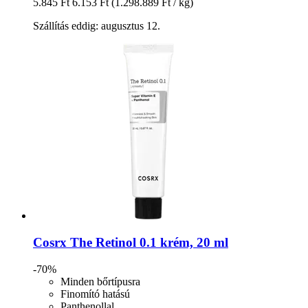
5.845 Ft
6.153 Ft
(1.298.889 Ft / kg)
Szállítás eddig: augusztus 12.
Cosrx
The Retinol 0.1 krém, 20 ml
-70%
Minden bőrtípusra
Finomító hatású
Panthenollal