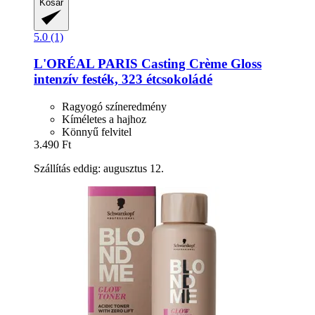
Kosár
5.0 (1)
L'ORÉAL PARIS
Casting Crème Gloss
intenzív festék, 323 étcsokoládé
Ragyogó színeredmény
Kíméletes a hajhoz
Könnyű felvitel
3.490 Ft
Szállítás eddig: augusztus 12.