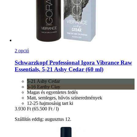
2 opció
Schwarzkopf Professional
Igora Vibrance Raw
Essentials, 5-​21 Ashy Cedar (60 ml)
5-21 Ashy Cedar
5-16 Earthy Clay
Magas és egyenletes fedés
Matt, semleges, hűvös színeredmények
12-25 hajmosásig tart ki
3.930 Ft
(65.500 Ft / l)
Szállítás eddig: augusztus 12.