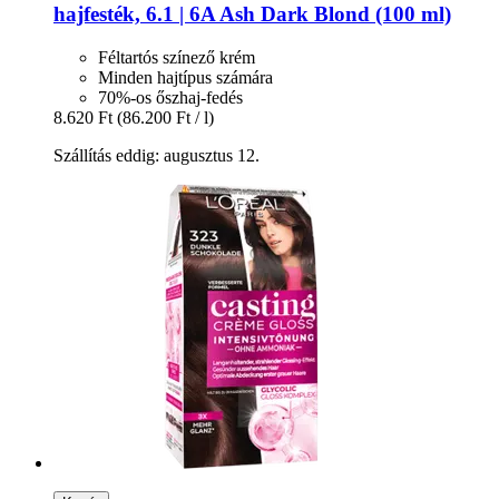
hajfesték, 6.1 | 6A Ash Dark Blond (100 ml)
Féltartós színező krém
Minden hajtípus számára
70%-os őszhaj-fedés
8.620 Ft
(86.200 Ft / l)
Szállítás eddig: augusztus 12.