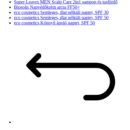
Super Leaves MEN Scalp Care 2in1 sampon és tusfürdő
Biosolis Napvédőkrém arcra FF50+
eco cosmetics Semleges, illat nélküli naptej, SPF 30
eco cosmetics Semleges, illat nélküli naptej, SPF 50
eco cosmetics Könnyű ápoló naptej, SPF 50