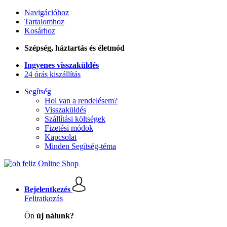
Navigációhoz
Tartalomhoz
Kosárhoz
Szépség, háztartás és életmód
Ingyenes visszaküldés
24 órás kiszállítás
Segítség
Hol van a rendelésem?
Visszaküldés
Szállítási költségek
Fizetési módok
Kapcsolat
Minden Segítség-téma
Bejelentkezés
Feliratkozás
Ön
új nálunk?