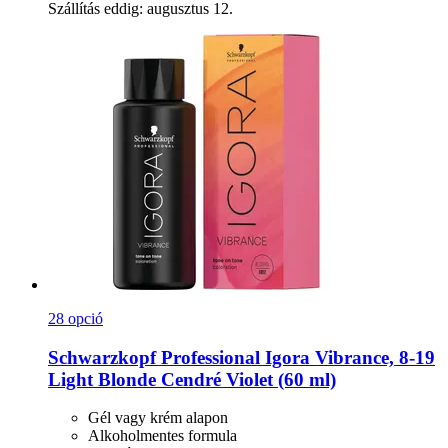
Szállítás eddig: augusztus 12.
28 opció
Schwarzkopf Professional
Igora Vibrance, 8-​19
Light Blonde Cendré Violet (60 ml)
Gél vagy krém alapon
Alkoholmentes formula