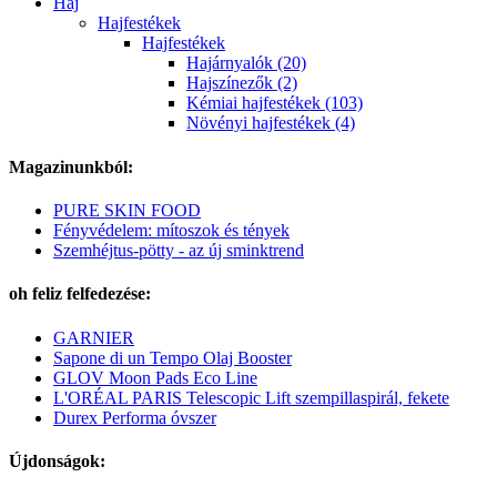
Haj
Hajfestékek
Hajfestékek
Hajárnyalók (20)
Hajszínezők (2)
Kémiai hajfestékek (103)
Növényi hajfestékek (4)
Magazinunkból:
PURE SKIN FOOD
Fényvédelem: mítoszok és tények
Szemhéjtus-pötty - az új sminktrend
oh feliz felfedezése:
GARNIER
Sapone di un Tempo Olaj Booster
GLOV Moon Pads Eco Line
L'ORÉAL PARIS Telescopic Lift szempillaspirál, fekete
Durex Performa óvszer
Újdonságok: