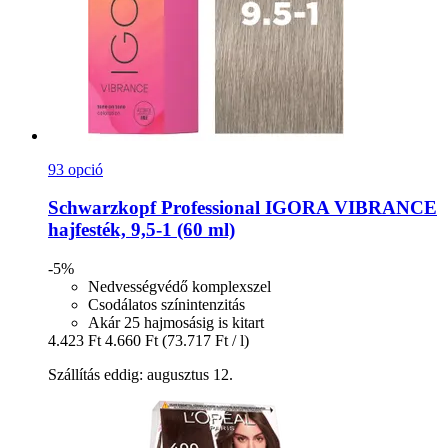
93 opció
Schwarzkopf Professional
IGORA VIBRANCE
hajfesték, 9,5-​1 (60 ml)
-5%
Nedvességvédő komplexszel
Csodálatos színintenzitás
Akár 25 hajmosásig is kitart
4.423 Ft
4.660 Ft
(73.717 Ft / l)
Szállítás eddig: augusztus 12.