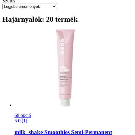
Szűrés
Hajárnyalók: 20 termék
68 opció
5.0 (1)
milk_shake
Smoothies Semi-​Permanent