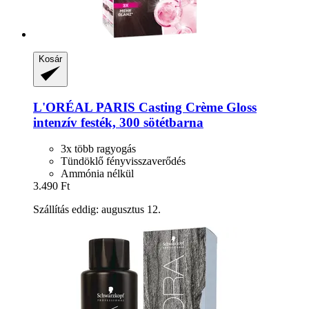
Kosár
L'ORÉAL PARIS
Casting Crème Gloss
intenzív festék, 300 sötétbarna
3x több ragyogás
Tündöklő fényvisszaverődés
Ammónia nélkül
3.490 Ft
Szállítás eddig: augusztus 12.