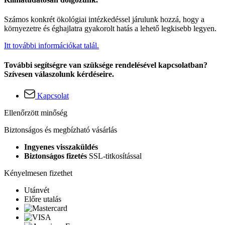
Számos konkrét ökológiai intézkedéssel járulunk hozzá, hogy a
környezetre és éghajlatra gyakorolt hatás a lehető legkisebb legyen.
Itt további információkat talál.
További segítségre van szüksége rendelésével kapcsolatban?
Szívesen válaszolunk kérdéseire.
Kapcsolat
Ellenőrzött minőség
Biztonságos és megbízható vásárlás
Ingyenes visszaküldés
Biztonságos fizetés
SSL-titkosítással
Kényelmesen fizethet
Utánvét
Előre utalás