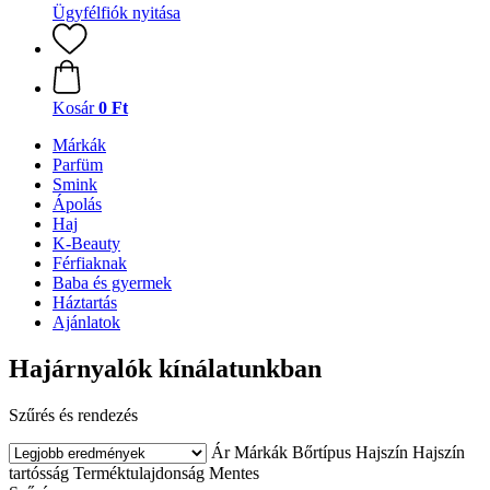
Ügyfélfiók nyitása
Kosár
0 Ft
Márkák
Parfüm
Smink
Ápolás
Haj
K-Beauty
Férfiaknak
Baba és gyermek
Háztartás
Ajánlatok
Hajárnyalók kínálatunkban
Szűrés és rendezés
Ár
Márkák
Bőrtípus
Hajszín
Hajszín
tartósság
Terméktulajdonság
Mentes