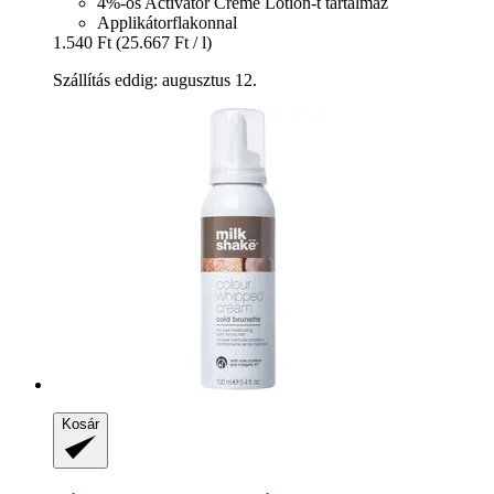
4%-os Activator Creme Lotion-t tartalmaz
Applikátorflakonnal
1.540 Ft
(25.667 Ft / l)
Szállítás eddig: augusztus 12.
Kosár