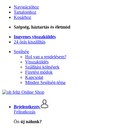
Navigációhoz
Tartalomhoz
Kosárhoz
Szépség, háztartás és életmód
Ingyenes visszaküldés
24 órás kiszállítás
Segítség
Hol van a rendelésem?
Visszaküldés
Szállítási költségek
Fizetési módok
Kapcsolat
Minden Segítség-téma
Bejelentkezés
Feliratkozás
Ön
új nálunk?