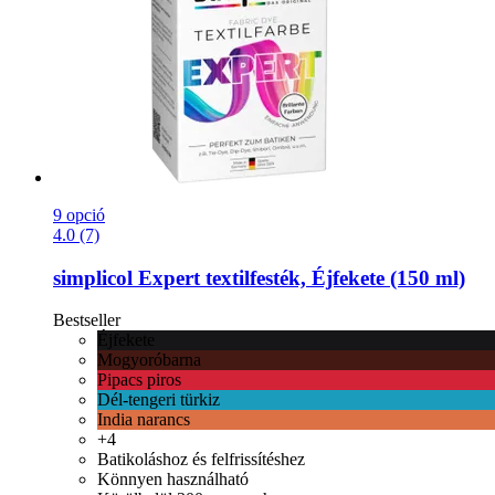
9 opció
4.0 (7)
simplicol
Expert textilfesték, Éjfekete (150 ml)
Bestseller
Éjfekete
Mogyoróbarna
Pipacs piros
Dél-tengeri türkiz
India narancs
+4
Batikoláshoz és felfrissítéshez
Könnyen használható