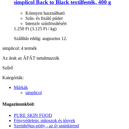
simplicol
Back to Black textilfesték, 400 g
Könnyen használható
Szín- és fixáló púder
Intenzív színfrissítésért
1.250 Ft
(3.125 Ft / kg)
Szállítás eddig: augusztus 12.
simplicol: 4 termék
Az árak az ÁFÁT tartalmazzák
Szűrő
Kategóriák:
Márkák
simplicol
Magazinunkból:
PURE SKIN FOOD
Fényvédelem: mítoszok és tények
Szemhéjtus-pötty - az új sminktrend