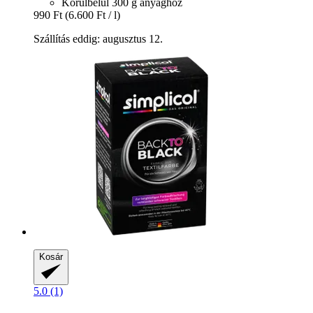
Körülbelül 300 g anyaghoz
990 Ft
(6.600 Ft / l)
Szállítás eddig: augusztus 12.
Kosár
5.0 (1)