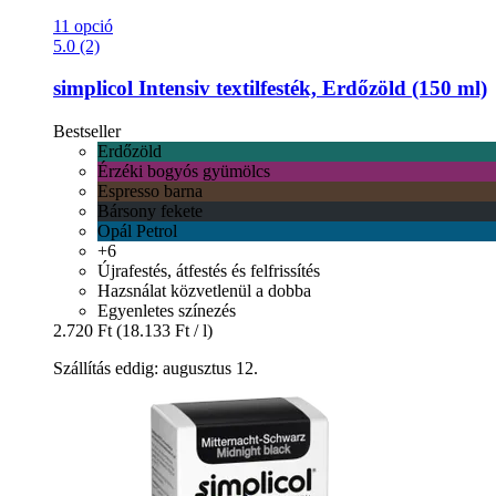
11 opció
5.0 (2)
simplicol
Intensiv textilfesték, Erdőzöld (150 ml)
Bestseller
Erdőzöld
Érzéki bogyós gyümölcs
Espresso barna
Bársony fekete
Opál Petrol
+6
Újrafestés, átfestés és felfrissítés
Hazsnálat közvetlenül a dobba
Egyenletes színezés
2.720 Ft
(18.133 Ft / l)
Szállítás eddig: augusztus 12.