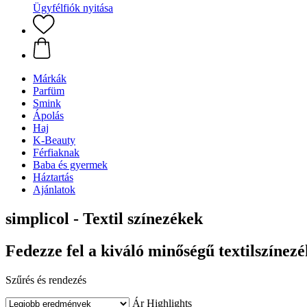
Ügyfélfiók nyitása
Márkák
Parfüm
Smink
Ápolás
Haj
K-Beauty
Férfiaknak
Baba és gyermek
Háztartás
Ajánlatok
simplicol - Textil színezékek
Fedezze fel a kiváló minőségű textilszínezé
Szűrés és rendezés
Ár
Highlights