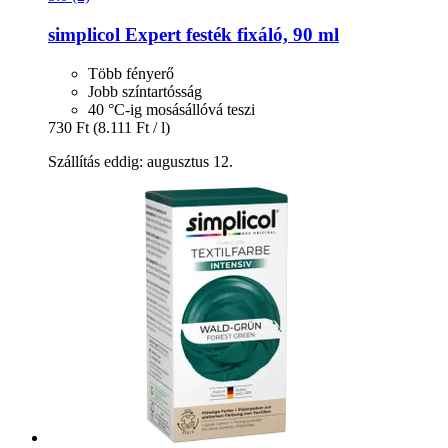
simplicol
Expert festék fixáló, 90 ml
Több fényerő
Jobb színtartósság
40 °C-ig mosásállóvá teszi
730 Ft
(8.111 Ft / l)
Szállítás eddig: augusztus 12.