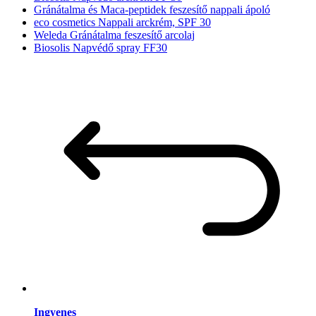
Gránátalma és Maca-peptidek feszesítő nappali ápoló
eco cosmetics Nappali arckrém, SPF 30
Weleda Gránátalma feszesítő arcolaj
Biosolis Napvédő spray FF30
Ingyenes