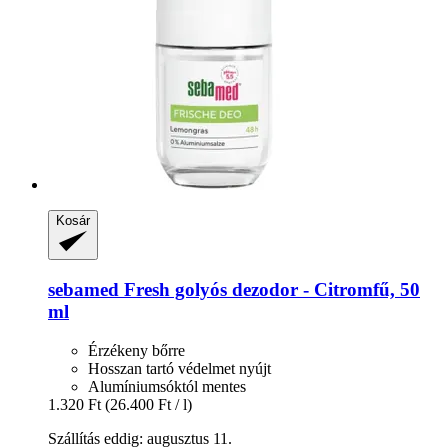
Kosár
sebamed
Fresh golyós dezodor -​ Citromfű, 50
ml
Érzékeny bőrre
Hosszan tartó védelmet nyújt
Alumíniumsóktól mentes
1.320 Ft
(26.400 Ft / l)
Szállítás eddig: augusztus 11.