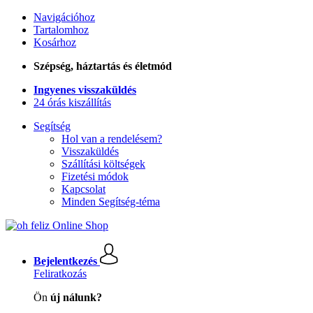
Navigációhoz
Tartalomhoz
Kosárhoz
Szépség, háztartás és életmód
Ingyenes visszaküldés
24 órás kiszállítás
Segítség
Hol van a rendelésem?
Visszaküldés
Szállítási költségek
Fizetési módok
Kapcsolat
Minden Segítség-téma
Bejelentkezés
Feliratkozás
Ön
új nálunk?