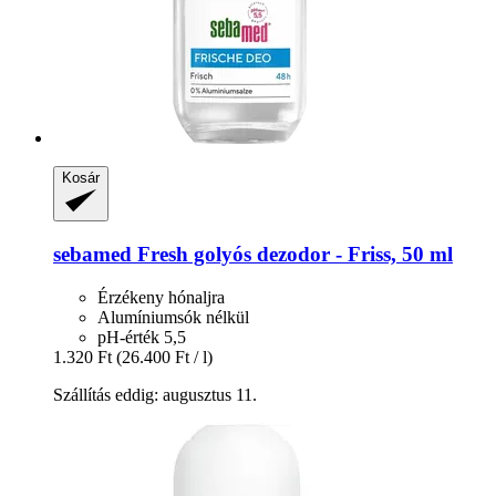
Kosár
sebamed
Fresh golyós dezodor -​ Friss, 50 ml
Érzékeny hónaljra
Alumíniumsók nélkül
pH-érték 5,5
1.320 Ft
(26.400 Ft / l)
Szállítás eddig: augusztus 11.