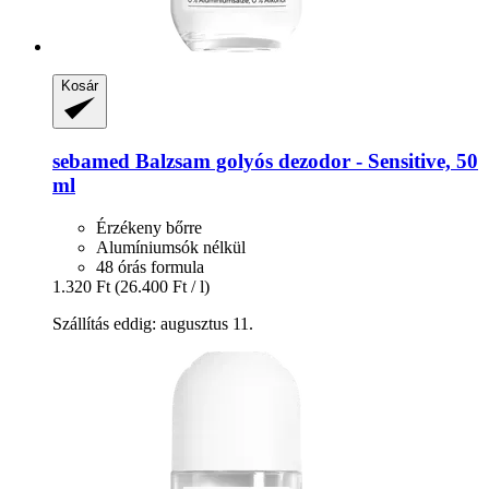
Kosár
sebamed
Balzsam golyós dezodor -​ Sensitive, 50
ml
Érzékeny bőrre
Alumíniumsók nélkül
48 órás formula
1.320 Ft
(26.400 Ft / l)
Szállítás eddig: augusztus 11.