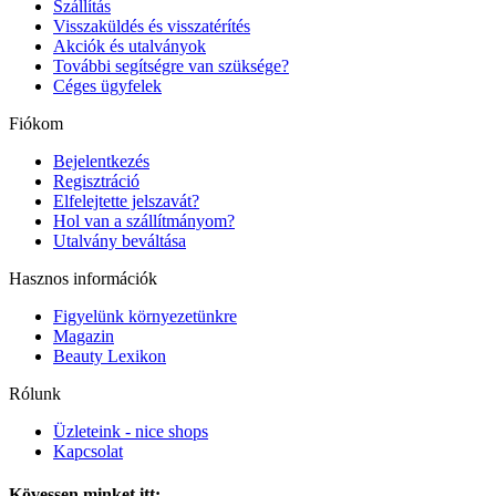
Szállítás
Visszaküldés és visszatérítés
Akciók és utalványok
További segítségre van szüksége?
Céges ügyfelek
Fiókom
Bejelentkezés
Regisztráció
Elfelejtette jelszavát?
Hol van a szállítmányom?
Utalvány beváltása
Hasznos információk
Figyelünk környezetünkre
Magazin
Beauty Lexikon
Rólunk
Üzleteink - nice shops
Kapcsolat
Kövessen minket itt: