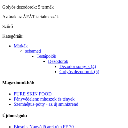
Golyós dezodorok: 5 termék
Az árak az ÁFÁT tartalmazzák
Szűrő
Kategóriák:
Márkák
sebamed
Testápolók
Dezodorok
Dezodor spray-k (4)
Golyós dezodorok (5)
Magazinunkból:
PURE SKIN FOOD
Fényvédelem: mítoszok és tények
Szemhéjtus-pötty - az új sminktrend
Újdonságok:
Biosolis Napvédő arckrém FF 30