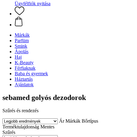
Ügyfélfiók nyitása
Márkák
Parfüm
Smink
Ápolás
Haj
K-Beauty
Férfiaknak
Baba és gyermek
Háztartás
Ajánlatok
sebamed golyós dezodorok
Szűrés és rendezés
Ár
Márkák
Bőrtípus
Terméktulajdonság
Mentes
Szűrés