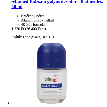
sebamed
Balzsam golyós dezodor -​ Illatmentes,
50 ml
Érzékeny bőrre
Alumíniumsók nélkül
48 órás formula
1.320 Ft
(26.400 Ft / l)
Szállítás eddig: augusztus 11.