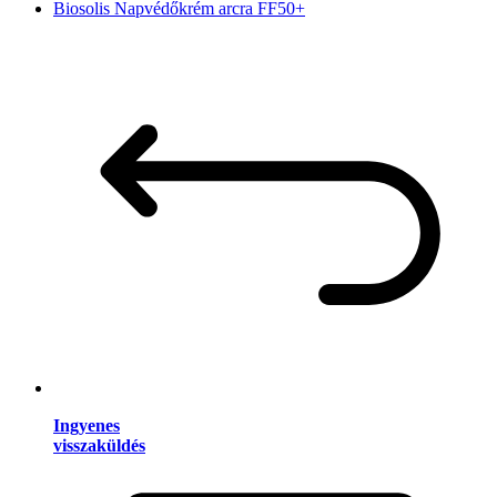
Biosolis Napvédőkrém arcra FF50+
Ingyenes
visszaküldés