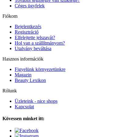
További segítségre van szüksége?
Céges ügyfelek
Fiókom
Bejelentkezés
Regisztráció
Elfelejtette jelszavát?
Hol van a szállítmányom?
Utalvány beváltása
Hasznos információk
Figyelünk környezetünkre
Magazin
Beauty Lexikon
Rólunk
Üzleteink - nice shops
Kapcsolat
Kövessen minket itt: