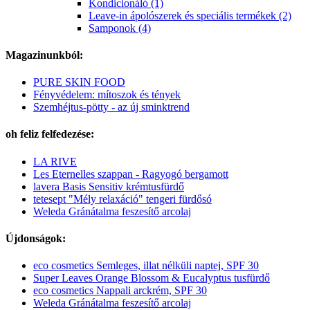
Kondicionáló (1)
Leave-in ápolószerek és speciális termékek (2)
Samponok (4)
Magazinunkból:
PURE SKIN FOOD
Fényvédelem: mítoszok és tények
Szemhéjtus-pötty - az új sminktrend
oh feliz felfedezése:
LA RIVE
Les Eternelles szappan - Ragyogó bergamott
lavera Basis Sensitiv krémtusfürdő
tetesept "Mély relaxáció" tengeri fürdősó
Weleda Gránátalma feszesítő arcolaj
Újdonságok:
eco cosmetics Semleges, illat nélküli naptej, SPF 30
Super Leaves Orange Blossom & Eucalyptus tusfürdő
eco cosmetics Nappali arckrém, SPF 30
Weleda Gránátalma feszesítő arcolaj