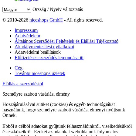
Ország / Nyelv változtatás
© 2010-2026
niceshops GmbH
- All rights reserved.
Impresszum
Adatvédelem
Általános Szerződési Feltételek és Elállási Tájékoztató
Akadálymentesítési nyilatkozat
Adatvédelmi beállítások
Előfizetéses szerződés lemondása itt
Cég
További niceshops üzletek
Elállás a szerződéstől
Személyre szabott vásárlási élmény
Hozzájárulásával sütiket (cookies) és egyéb technológiákat
használunk, hogy személyre szabott vásárlási élményt nyújtsunk
Önnek.
Ebből a célból adatokat gyűjtünk felhasználóinkról, viselkedésükről
és eszközeikről. Ezeket az adatokat weboldalunk folyamatos