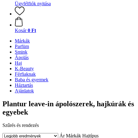
Ügyfélfiók nyitása
Kosár
0 Ft
Márkák
Parfüm
Smink
Ápolás
Haj
K-Beauty
Férfiaknak
Baba és gyermek
Háztartás
Ajánlatok
Plantur leave-in ápolószerek, hajkúrák és
egyebek
Szűrés és rendezés
Ár
Márkák
Hajtípus