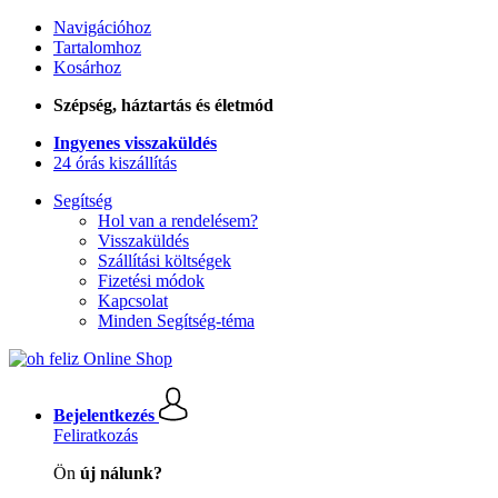
Navigációhoz
Tartalomhoz
Kosárhoz
Szépség, háztartás és életmód
Ingyenes visszaküldés
24 órás kiszállítás
Segítség
Hol van a rendelésem?
Visszaküldés
Szállítási költségek
Fizetési módok
Kapcsolat
Minden Segítség-téma
Bejelentkezés
Feliratkozás
Ön
új nálunk?