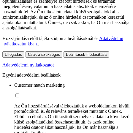
optimalizálására és személyre szabott hirdetések és tartalmak
megjelenítésére, valamint a használati statisztikák elemzésére
használjuk fel. Az Ön titkosított adatait külső szolgáltatókkal is
szinkronizálhatjuk, és az ő online hirdetési csatornáikon keresztül
ajánlatokat mutathatunk Önnek, de csak akkor, ha Ön már használja
a szolgáltatásaikat.
Hozzájárulása előtt tájékozódjon a beállításoknál és
Adatvédelmi
nyilatkozatunkban.
.
Elfogadás
Csak a szükséges
Beállítások módosítása
Adatvédelemi nyilatkozatot
Egyéni adatvédelmi beállítások
Customer match marketing
Az Ön hozzájárulásával tájékoztatjuk a weboldalunkon kívüli
promóciókról is, és releváns termékeket mutatunk Önnek.
Ebből a célból az Ön titkosított személyes adatait a következő
külső szolgáltatókkal összehasonlítjuk, és azok online
hirdetési csatornáikat használjuk, ha Ön már használja a
szolgáltatásaikat: