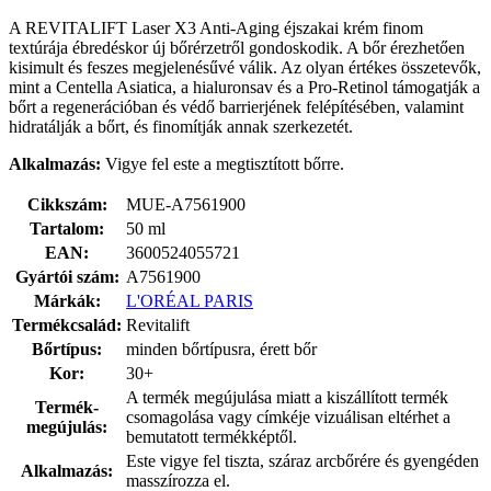
A REVITALIFT Laser X3 Anti-Aging éjszakai krém finom
textúrája ébredéskor új bőrérzetről gondoskodik. A bőr érezhetően
kisimult és feszes megjelenésűvé válik. Az olyan értékes összetevők,
mint a Centella Asiatica, a hialuronsav és a Pro-Retinol támogatják a
bőrt a regenerációban és védő barrierjének felépítésében, valamint
hidratálják a bőrt, és finomítják annak szerkezetét.
Alkalmazás:
Vigye fel este a megtisztított bőrre.
Cikkszám:
MUE-A7561900
Tartalom:
50 ml
EAN:
3600524055721
Gyártói szám:
A7561900
Márkák:
L'ORÉAL PARIS
Termékcsalád:
Revitalift
Bőrtípus:
minden bőrtípusra, érett bőr
Kor:
30+
A termék megújulása miatt a kiszállított termék
Termék-
csomagolása vagy címkéje vizuálisan eltérhet a
megújulás:
bemutatott termékképtől.
Este vigye fel tiszta, száraz arcbőrére és gyengéden
Alkalmazás:
masszírozza el.