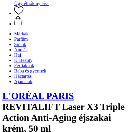
Ügyfélfiók nyitása
Márkák
Parfüm
Smink
Ápolás
Haj
K-Beauty
Férfiaknak
Baba és gyermek
Háztartás
Ajánlatok
L'ORÉAL PARIS
REVITALIFT Laser X3 Triple
Action Anti-Aging éjszakai
krém, 50 ml