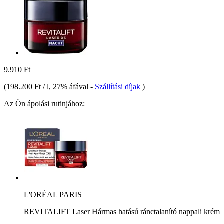
9.910 Ft
(
198.200 Ft / l
, 27% áfával
-
Szállítási díjak
)
Az Ön ápolási rutinjához:
L'ORÉAL PARIS
REVITALIFT Laser Hármas hatású ránctalanító nappali krém