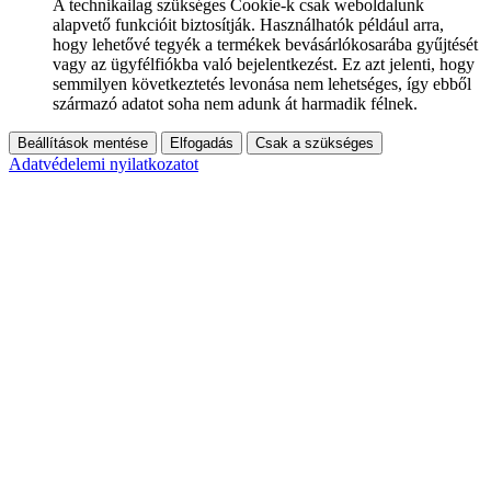
A technikailag szükséges Cookie-k csak weboldalunk
alapvető funkcióit biztosítják. Használhatók például arra,
hogy lehetővé tegyék a termékek bevásárlókosarába gyűjtését
vagy az ügyfélfiókba való bejelentkezést. Ez azt jelenti, hogy
semmilyen következtetés levonása nem lehetséges, így ebből
származó adatot soha nem adunk át harmadik félnek.
Beállítások mentése
Elfogadás
Csak a szükséges
Adatvédelemi nyilatkozatot