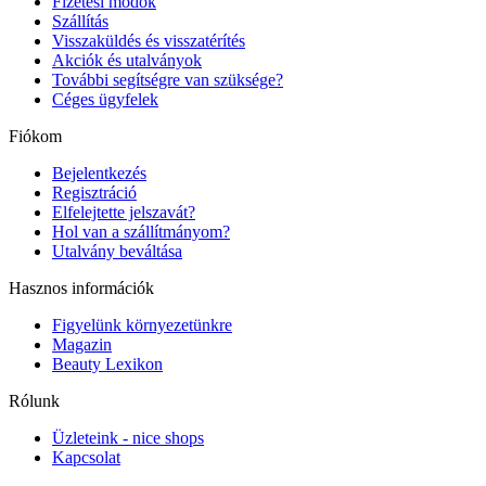
Fizetési módok
Szállítás
Visszaküldés és visszatérítés
Akciók és utalványok
További segítségre van szüksége?
Céges ügyfelek
Fiókom
Bejelentkezés
Regisztráció
Elfelejtette jelszavát?
Hol van a szállítmányom?
Utalvány beváltása
Hasznos információk
Figyelünk környezetünkre
Magazin
Beauty Lexikon
Rólunk
Üzleteink - nice shops
Kapcsolat