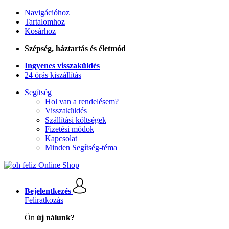
Navigációhoz
Tartalomhoz
Kosárhoz
Szépség, háztartás és életmód
Ingyenes visszaküldés
24 órás kiszállítás
Segítség
Hol van a rendelésem?
Visszaküldés
Szállítási költségek
Fizetési módok
Kapcsolat
Minden Segítség-téma
Bejelentkezés
Feliratkozás
Ön
új nálunk?