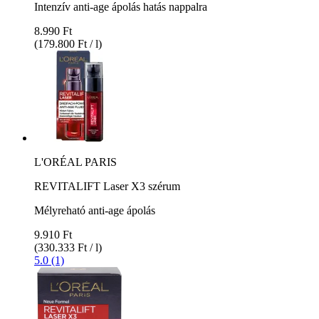
Intenzív anti-age ápolás hatás nappalra
8.990 Ft
(179.800 Ft / l)
L'ORÉAL PARIS
REVITALIFT Laser X3 szérum
Mélyreható anti-age ápolás
9.910 Ft
(330.333 Ft / l)
5.0 (1)