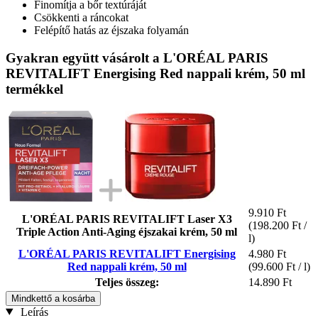
Finomítja a bőr textúráját
Csökkenti a ráncokat
Felépítő hatás az éjszaka folyamán
Gyakran együtt vásárolt a L'ORÉAL PARIS
REVITALIFT Energising Red nappali krém, 50 ml
termékkel
9.910 Ft
L'ORÉAL PARIS REVITALIFT Laser X3
(198.200 Ft /
Triple Action Anti-Aging éjszakai krém, 50 ml
l)
L'ORÉAL PARIS REVITALIFT Energising
4.980 Ft
Red nappali krém, 50 ml
(99.600 Ft / l)
Teljes összeg:
14.890 Ft
Mindkettő a kosárba
Leírás