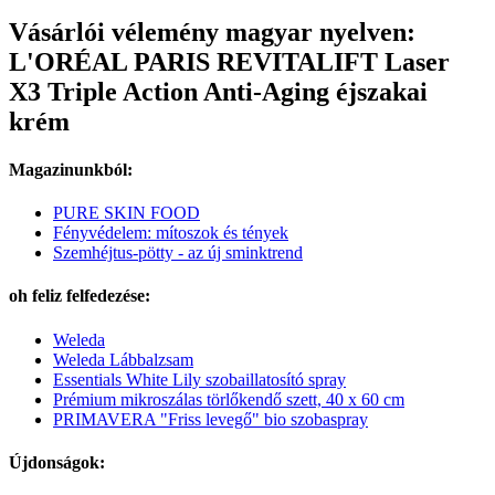
Vásárlói vélemény magyar nyelven:
L'ORÉAL PARIS REVITALIFT Laser
X3 Triple Action Anti-Aging éjszakai
krém
Magazinunkból:
PURE SKIN FOOD
Fényvédelem: mítoszok és tények
Szemhéjtus-pötty - az új sminktrend
oh feliz felfedezése:
Weleda
Weleda Lábbalzsam
Essentials White Lily szobaillatosító spray
Prémium mikroszálas törlőkendő szett, 40 x 60 cm
PRIMAVERA "Friss levegő" bio szobaspray
Újdonságok: