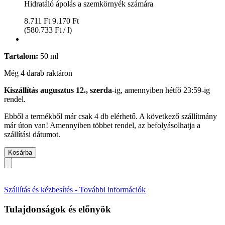
Hidratáló ápolás a szemkörnyék számára
8.711 Ft
9.170 Ft
(580.733 Ft / l)
Tartalom:
50 ml
Még 4 darab raktáron
Kiszállítás augusztus 12., szerda
-ig, amennyiben
hétfő 23:59-ig
rendel.
Ebből a termékből már csak 4 db elérhető. A következő szállítmány
már úton van! Amennyiben többet rendel, az befolyásolhatja a
szállítási dátumot.
Kosárba
Szállítás és kézbesítés - További információk
Tulajdonságok és előnyök