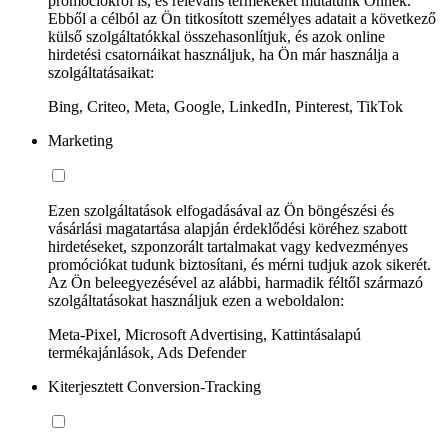
promóciókról is, és releváns termékeket mutatunk Önnek.
Ebből a célból az Ön titkosított személyes adatait a következő
külső szolgáltatókkal összehasonlítjuk, és azok online
hirdetési csatornáikat használjuk, ha Ön már használja a
szolgáltatásaikat:
Bing, Criteo, Meta, Google, LinkedIn, Pinterest, TikTok
Marketing
Ezen szolgáltatások elfogadásával az Ön böngészési és
vásárlási magatartása alapján érdeklődési köréhez szabott
hirdetéseket, szponzorált tartalmakat vagy kedvezményes
promóciókat tudunk biztosítani, és mérni tudjuk azok sikerét.
Az Ön beleegyezésével az alábbi, harmadik féltől származó
szolgáltatásokat használjuk ezen a weboldalon:
Meta-Pixel, Microsoft Advertising, Kattintásalapú
termékajánlások, Ads Defender
Kiterjesztett Conversion-Tracking