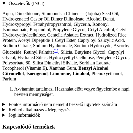
Összetevők (INCI)
Aqua, Dimethicone, Simmondsia Chinensis (Jojoba) Seed Oil,
Hydrogenated Castor Oil Dimer Dilinoleate, Alcohol Denat,
Hydroxypropyl Tetrahydropyrantriol, Glycerin, Isononyl
Isononanoate, Propandiol, Propylene Glycol, Cetyl Alcohol, Cetyl
Hydroxyethylcellulose, Centella Asiatica Extract, Hydrolized Rice
Protein, Acetyl Dipeptide-1 Cetyl Ester, Capryloyl Salicylic Acid,
Sodium Citrate, Sodium Hyaluronate, Sodium Hydroxyde, Ascorbyl
[1]
Glucoside, Retinyl Palmitat
, Silicia, Butylene Glycol, Caprylyl
Glycol, Hydrated Silica, Hydroxyethyl Cellulose, Pentylene Glycol,
Polysorbate 60, Silica Dimethyl Silylate, Sorbitan Laurate,
Tocopherol (Vitamin E), Xanthan Gum,
Benzyl Alcohol
,
Citronellol
,
Isoeugenol
,
Limonene
,
Linalool
, Phenoxyethanol,
Parfum
A-vitamint tartalmaz. Használat előtt vegye figyelembe a napi
beviteli mennyiséget.
Fontos információ nem németül beszélő ügyfelek számára
Retinol alkalmazás - Megjegyzés
Jogi információk
Kapcsolódó termékek