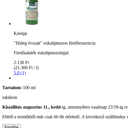
Kneipp
"Hideg évszak" eukaliptuszos fürdőesszencia
Fürdőadalék eukaliptuszolajjal
2.130 Ft
(21.300 Ft / l)
5.0 (1)
Tartalom:
100 ml
raktáron
Kiszállítás augusztus 11., kedd
-ig, amennyiben
vasárnap 23:59-ig
re
Ebből a termékből már csak 60 db elérhető. A következő szállítmány m
Kosárba