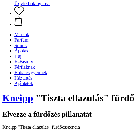
Ügyfélfiók nyitása
Márkák
Parfüm
Smink
Ápolás
Haj
K-Beauty
Férfiaknak
Baba és gyermek
Háztartás
Ajánlatok
Kneipp
"Tiszta ellazulás" fürdő
Élvezze a fürdőzés pillanatát
Kneipp "Tiszta ellazulás" fürdőesszencia