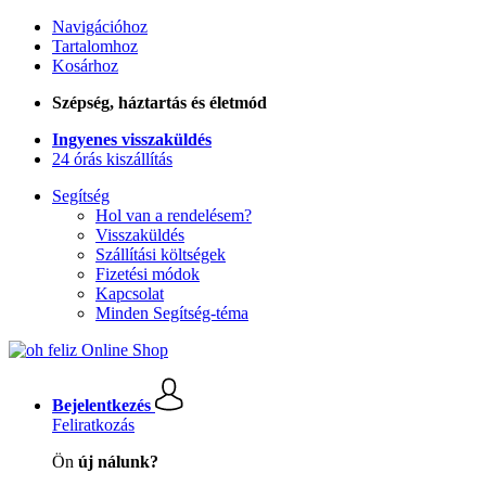
Navigációhoz
Tartalomhoz
Kosárhoz
Szépség, háztartás és életmód
Ingyenes visszaküldés
24 órás kiszállítás
Segítség
Hol van a rendelésem?
Visszaküldés
Szállítási költségek
Fizetési módok
Kapcsolat
Minden Segítség-téma
Bejelentkezés
Feliratkozás
Ön
új nálunk?