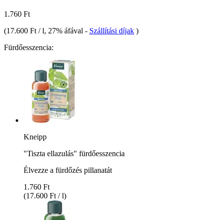
1.760 Ft
(
17.600 Ft / l
, 27% áfával
-
Szállítási díjak
)
Fürdőesszencia:
Kneipp
"Tiszta ellazulás" fürdőesszencia
Élvezze a fürdőzés pillanatát
1.760 Ft
(17.600 Ft / l)