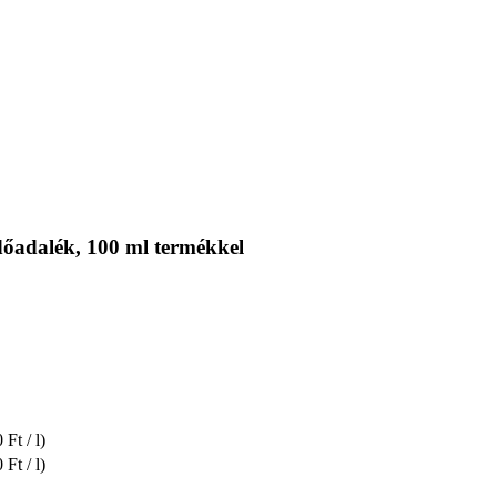
dőadalék, 100 ml termékkel
 Ft / l)
 Ft / l)