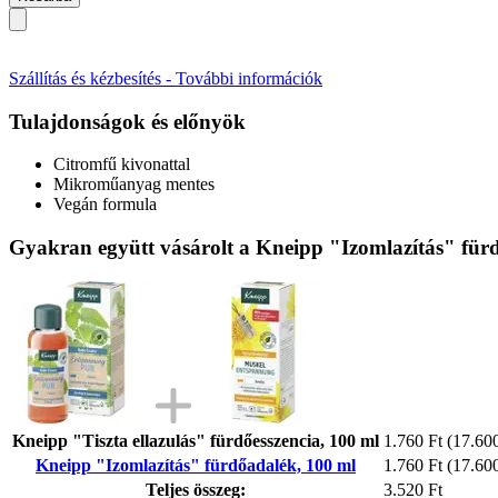
Szállítás és kézbesítés - További információk
Tulajdonságok és előnyök
Citromfű kivonattal
Mikroműanyag mentes
Vegán formula
Gyakran együtt vásárolt a Kneipp "Izomlazítás" für
Kneipp "Tiszta ellazulás" fürdőesszencia, 100 ml
1.760 Ft
(17.600
Kneipp "Izomlazítás" fürdőadalék, 100 ml
1.760 Ft
(17.600
Teljes összeg:
3.520 Ft