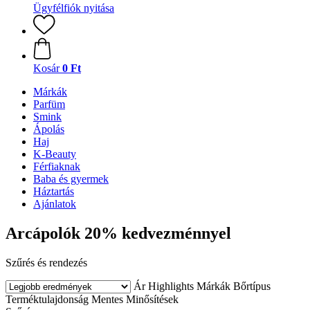
Ügyfélfiók nyitása
Kosár
0 Ft
Márkák
Parfüm
Smink
Ápolás
Haj
K-Beauty
Férfiaknak
Baba és gyermek
Háztartás
Ajánlatok
Arcápolók 20% kedvezménnyel
Szűrés és rendezés
Ár
Highlights
Márkák
Bőrtípus
Terméktulajdonság
Mentes
Minősítések