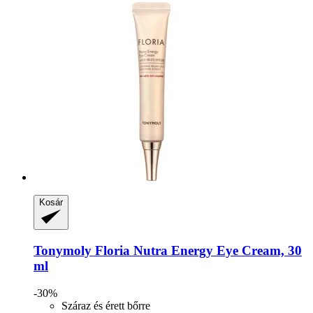
Kosár
Tonymoly
Floria Nutra Energy Eye Cream, 30
ml
-30%
Száraz és érett bőrre