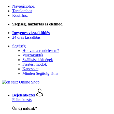
Navigációhoz
Tartalomhoz
Kosárhoz
Szépség, háztartás és életmód
Ingyenes visszaküldés
24 órás kiszállítás
Segítség
Hol van a rendelésem?
Visszaküldés
Szállítási költségek
Fizetési módok
Kapcsolat
Minden Segítség-téma
Bejelentkezés
Feliratkozás
Ön
új nálunk?