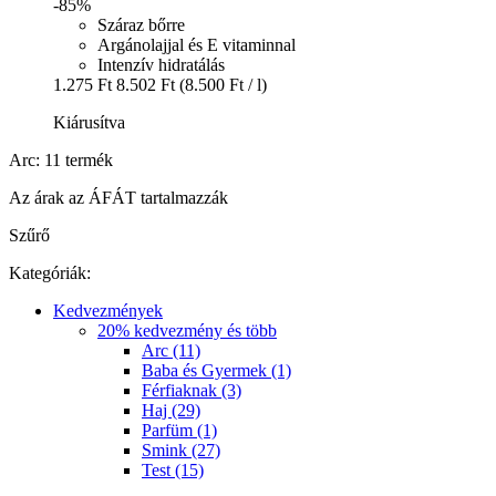
-85%
Száraz bőrre
Argánolajjal és E vitaminnal
Intenzív hidratálás
1.275 Ft
8.502 Ft
(8.500 Ft / l)
Kiárusítva
Arc: 11 termék
Az árak az ÁFÁT tartalmazzák
Szűrő
Kategóriák:
Kedvezmények
20% kedvezmény és több
Arc (11)
Baba és Gyermek (1)
Férfiaknak (3)
Haj (29)
Parfüm (1)
Smink (27)
Test (15)