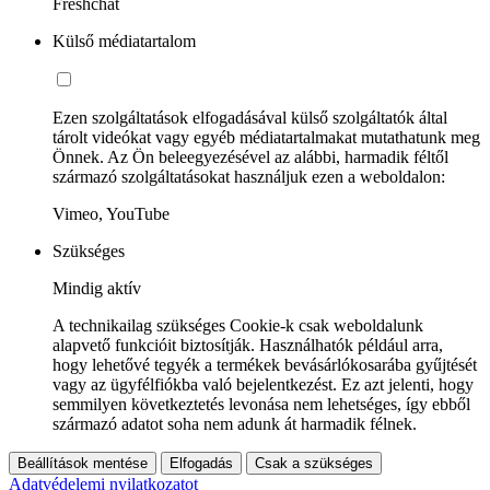
Freshchat
Külső médiatartalom
Ezen szolgáltatások elfogadásával külső szolgáltatók által
tárolt videókat vagy egyéb médiatartalmakat mutathatunk meg
Önnek. Az Ön beleegyezésével az alábbi, harmadik féltől
származó szolgáltatásokat használjuk ezen a weboldalon:
Vimeo, YouTube
Szükséges
Mindig aktív
A technikailag szükséges Cookie-k csak weboldalunk
alapvető funkcióit biztosítják. Használhatók például arra,
hogy lehetővé tegyék a termékek bevásárlókosarába gyűjtését
vagy az ügyfélfiókba való bejelentkezést. Ez azt jelenti, hogy
semmilyen következtetés levonása nem lehetséges, így ebből
származó adatot soha nem adunk át harmadik félnek.
Beállítások mentése
Elfogadás
Csak a szükséges
Adatvédelemi nyilatkozatot