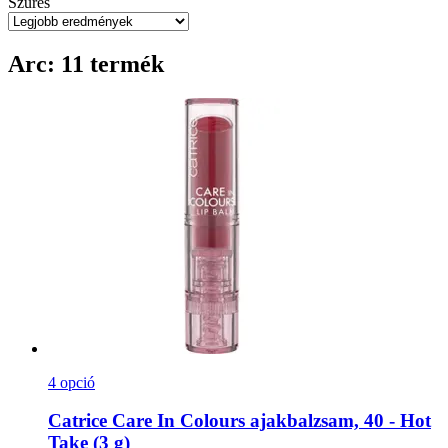
Szűrés
Arc: 11 termék
4 opció
Catrice
Care In Colours ajakbalzsam, 40 -​ Hot
Take (3 g)