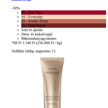
-50%
40 - Hot Take
10 - Everyday
20 - Feelin' Pretty
50 - Wild Rebel
Szín és ápolás
Shea- és kakaóvajjal
Mikroműanyag-mentes
768 Ft
1.540 Ft
(256.000 Ft / kg)
Szállítás eddig: augusztus 13.