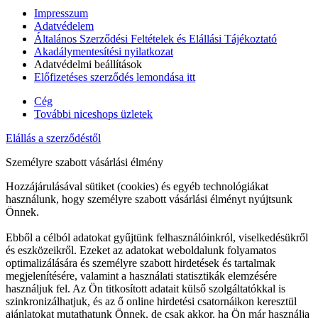
Impresszum
Adatvédelem
Általános Szerződési Feltételek és Elállási Tájékoztató
Akadálymentesítési nyilatkozat
Adatvédelmi beállítások
Előfizetéses szerződés lemondása itt
Cég
További niceshops üzletek
Elállás a szerződéstől
Személyre szabott vásárlási élmény
Hozzájárulásával sütiket (cookies) és egyéb technológiákat
használunk, hogy személyre szabott vásárlási élményt nyújtsunk
Önnek.
Ebből a célból adatokat gyűjtünk felhasználóinkról, viselkedésükről
és eszközeikről. Ezeket az adatokat weboldalunk folyamatos
optimalizálására és személyre szabott hirdetések és tartalmak
megjelenítésére, valamint a használati statisztikák elemzésére
használjuk fel. Az Ön titkosított adatait külső szolgáltatókkal is
szinkronizálhatjuk, és az ő online hirdetési csatornáikon keresztül
ajánlatokat mutathatunk Önnek, de csak akkor, ha Ön már használja