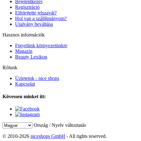
Bejelentkezés
Regisztráció
Elfelejtette jelszavát?
Hol van a szállítmányom?
Utalvány beváltása
Hasznos információk
Figyelünk környezetünkre
Magazin
Beauty Lexikon
Rólunk
Üzleteink - nice shops
Kapcsolat
Kövessen minket itt:
Ország / Nyelv változtatás
© 2010-2026
niceshops GmbH
- All rights reserved.