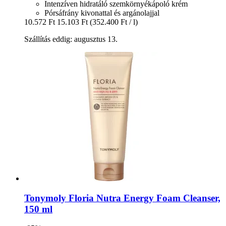
Intenzíven hidratáló szemkörnyékápoló krém
Pórsáfrány kivonattal és argánolajjal
10.572 Ft
15.103 Ft
(352.400 Ft / l)
Szállítás eddig: augusztus 13.
Tonymoly
Floria Nutra Energy Foam Cleanser,
150 ml