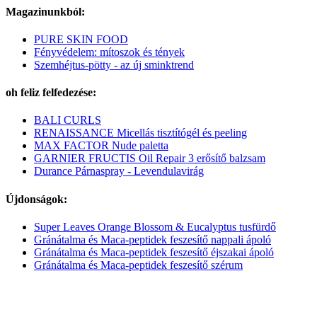
Magazinunkból:
PURE SKIN FOOD
Fényvédelem: mítoszok és tények
Szemhéjtus-pötty - az új sminktrend
oh feliz felfedezése:
BALI CURLS
RENAISSANCE Micellás tisztítógél és peeling
MAX FACTOR Nude paletta
GARNIER FRUCTIS Oil Repair 3 erősítő balzsam
Durance Párnaspray - Levendulavirág
Újdonságok:
Super Leaves Orange Blossom & Eucalyptus tusfürdő
Gránátalma és Maca-peptidek feszesítő nappali ápoló
Gránátalma és Maca-peptidek feszesítő éjszakai ápoló
Gránátalma és Maca-peptidek feszesítő szérum