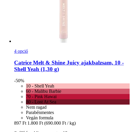
4 opció
Catrice
Melt & Shine Juicy ajakbalzsam, 10 -​
Shell Yeah (1,30 g)
-50%
10 - Shell Yeah
60 - Malibu Barbie
70 - Pink Hawai
80 - Lost At Sea
Nem ragad
Parabénmentes
Vegán formula
897 Ft
1.800 Ft
(690.000 Ft / kg)