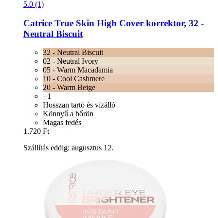
5.0 (1)
Catrice
True Skin High Cover korrektor, 32 -​
Neutral Biscuit
32 - Neutral Biscuit
02 - Neutral Ivory
05 - Warm Macadamia
10 - Cool Cashmere
20 - Warm Beige
+1
Hosszan tartó és vízálló
Könnyű a bőrön
Magas fedés
1.720 Ft
Szállítás eddig: augusztus 12.