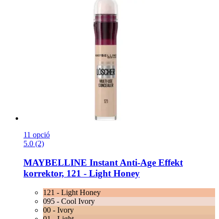
11 opció
5.0 (2)
MAYBELLINE
Instant Anti-​Age Effekt
korrektor, 121 -​ Light Honey
121 - Light Honey
095 - Cool Ivory
00 - Ivory
01 - Light