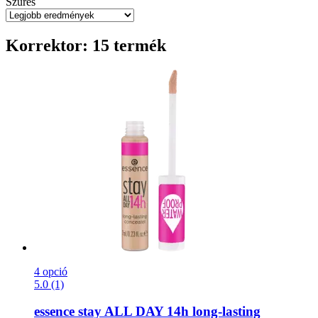
Szűrés
Korrektor: 15 termék
4 opció
5.0 (1)
essence
stay ALL DAY 14h long-​lasting