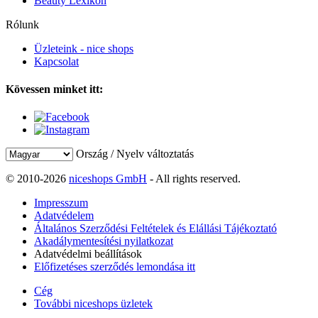
Beauty Lexikon
Rólunk
Üzleteink - nice shops
Kapcsolat
Kövessen minket itt:
Ország / Nyelv változtatás
© 2010-2026
niceshops GmbH
- All rights reserved.
Impresszum
Adatvédelem
Általános Szerződési Feltételek és Elállási Tájékoztató
Akadálymentesítési nyilatkozat
Adatvédelmi beállítások
Előfizetéses szerződés lemondása itt
Cég
További niceshops üzletek