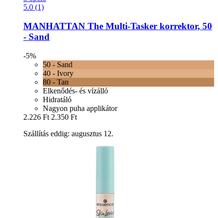
5.0 (1)
MANHATTAN
The Multi-​Tasker korrektor, 50
-​ Sand
-5%
50 - Sand
40 - Ivory
80 - Tan
Elkenődés- és vízálló
Hidratáló
Nagyon puha applikátor
2.226 Ft
2.350 Ft
Szállítás eddig: augusztus 12.