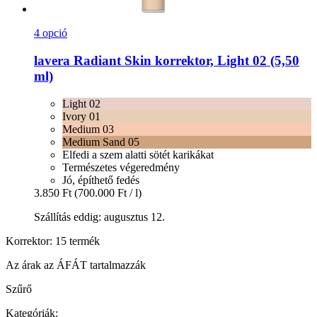
4 opció
lavera
Radiant Skin korrektor, Light 02 (5,50
ml)
Light 02
Ivory 01
Medium 03
Medium Sand 05
Elfedi a szem alatti sötét karikákat
Természetes végeredmény
Jó, építhető fedés
3.850 Ft
(700.000 Ft / l)
Szállítás eddig: augusztus 12.
Korrektor: 15 termék
Az árak az ÁFÁT tartalmazzák
Szűrő
Kategóriák: