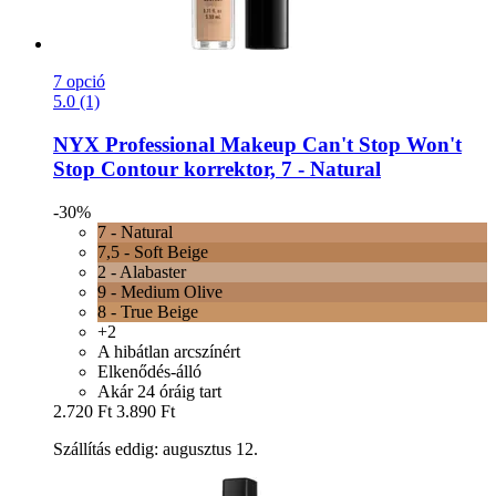
7 opció
5.0 (1)
NYX Professional Makeup
Can't Stop Won't
Stop Contour korrektor, 7 -​ Natural
-30%
7 - Natural
7,5 - Soft Beige
2 - Alabaster
9 - Medium Olive
8 - True Beige
+2
A hibátlan arcszínért
Elkenődés-álló
Akár 24 óráig tart
2.720 Ft
3.890 Ft
Szállítás eddig: augusztus 12.