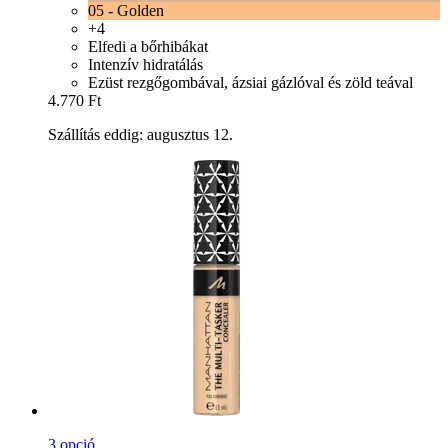
05 - Golden
+4
Elfedi a bőrhibákat
Intenzív hidratálás
Ezüst rezgőgombával, ázsiai gázlóval és zöld teával
4.770 Ft
Szállítás eddig: augusztus 12.
3 opció