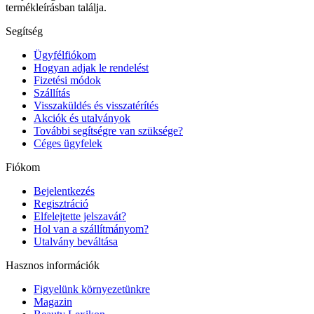
termékleírásban találja.
Segítség
Ügyfélfiókom
Hogyan adjak le rendelést
Fizetési módok
Szállítás
Visszaküldés és visszatérítés
Akciók és utalványok
További segítségre van szüksége?
Céges ügyfelek
Fiókom
Bejelentkezés
Regisztráció
Elfelejtette jelszavát?
Hol van a szállítmányom?
Utalvány beváltása
Hasznos információk
Figyelünk környezetünkre
Magazin