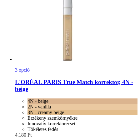
3 opció
L'ORÉAL PARIS
True Match korrektor, 4N -​
beige
4N - beige
2N - vanilla
3N - creamy beige
Érzékeny szemkörnyékre
Innovatív korrektorecset
Tökéletes fedés
4.180 Ft