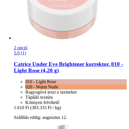
2 opció
5.0 (1)
Catrice
Under Eye Brightener korrektor, 010 -​
Light Rose (4,20 g)
010 - Light Rose
020 - Warm Nude
Ragyogóvá teszi a szemeket
Tápláló textúra
Könnyen felvihető
1.610 Ft
(383.333 Ft / kg)
Szállítás eddig: augusztus 12.