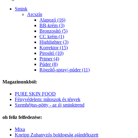
Smink
Arcszín
Alapozó (16)
BB-krém (3)
Bronzosító (5)
CC krém (1)
Highlighter (3)
Korrektor (15)
Pirosító (10)
Primer (4)
Púder (8)
Rögzítő-spray/-púder (11)
Magazinunkból:
PURE SKIN FOOD
Fényvédelem: mítoszok és tények
Szemhéjtus-pötty - az új sminktrend
oh feliz felfedezése:
Mixa
Kneipp Zuhanyzós boldogság ajándékszett