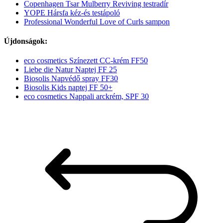
Copenhagen Tsar Mulberry Reviving testradír
YOPE Hársfa kéz-és testápoló
Professional Wonderful Love of Curls sampon
Újdonságok:
eco cosmetics Színezett CC-krém FF50
Liebe die Natur Naptej FF 25
Biosolis Napvédő spray FF30
Biosolis Kids naptej FF 50+
eco cosmetics Nappali arckrém, SPF 30