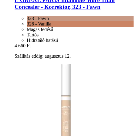
L'ORÉAL PARIS
Infaillible More Than
Concealer -​ Korrektor, 323 -​ Fawn
323 - Fawn
326 - Vanilla
Magas fedésű
Tartós
Hidratáló hatású
4.660 Ft
Szállítás eddig: augusztus 12.