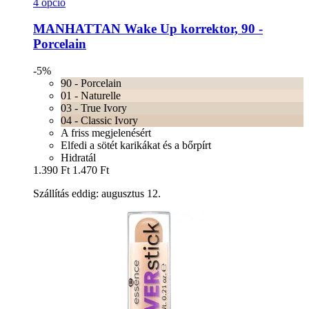
4 opció
MANHATTAN
Wake Up korrektor, 90 -​
Porcelain
-5%
90 - Porcelain
01 - Naturelle
03 - True Ivory
04 - Classic Ivory
A friss megjelenésért
Elfedi a sötét karikákat és a bőrpírt
Hidratál
1.390 Ft
1.470 Ft
Szállítás eddig: augusztus 12.