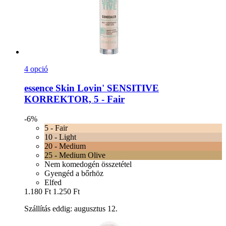
4 opció
essence
Skin Lovin' SENSITIVE
KORREKTOR, 5 -​ Fair
-6%
5 - Fair
10 - Light
20 - Medium
25 - Medium Olive
Nem komedogén összetétel
Gyengéd a bőrhöz
Elfed
1.180 Ft
1.250 Ft
Szállítás eddig: augusztus 12.