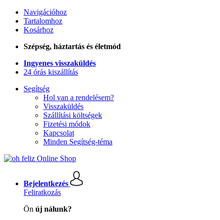
Navigációhoz
Tartalomhoz
Kosárhoz
Szépség, háztartás és életmód
Ingyenes visszaküldés
24 órás kiszállítás
Segítség
Hol van a rendelésem?
Visszaküldés
Szállítási költségek
Fizetési módok
Kapcsolat
Minden Segítség-téma
Bejelentkezés
Feliratkozás
Ön
új nálunk?