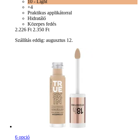
10 - Light
+4
Praktikus applikátorral
Hidratáló
Közepes fedés
2.226 Ft
2.350 Ft
Szállítás eddig: augusztus 12.
6 opció