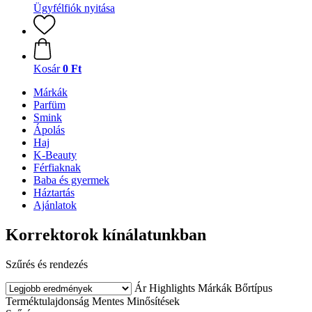
Ügyfélfiók nyitása
Kosár
0 Ft
Márkák
Parfüm
Smink
Ápolás
Haj
K-Beauty
Férfiaknak
Baba és gyermek
Háztartás
Ajánlatok
Korrektorok kínálatunkban
Szűrés és rendezés
Ár
Highlights
Márkák
Bőrtípus
Terméktulajdonság
Mentes
Minősítések