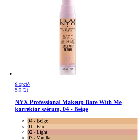
9 opció
5.0 (2)
NYX Professional Makeup
Bare With Me
korrektor szérum, 04 -​ Beige
04 - Beige
01 - Fair
02 - Light
03 - Vanilla