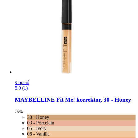
9 opció
5.0 (1)
MAYBELLINE
Fit Me! korrektor, 30 -​ Honey
-5%
30 - Honey
03 - Porcelain
05 - Ivory
06 - Vanilla