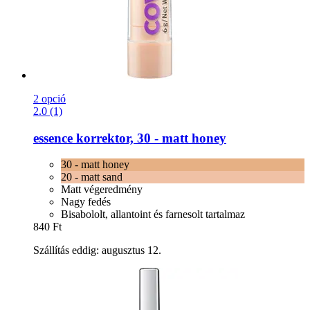
2 opció
2.0 (1)
essence
korrektor, 30 -​ matt honey
30 - matt honey
20 - matt sand
Matt végeredmény
Nagy fedés
Bisabololt, allantoint és farnesolt tartalmaz
840 Ft
Szállítás eddig: augusztus 12.