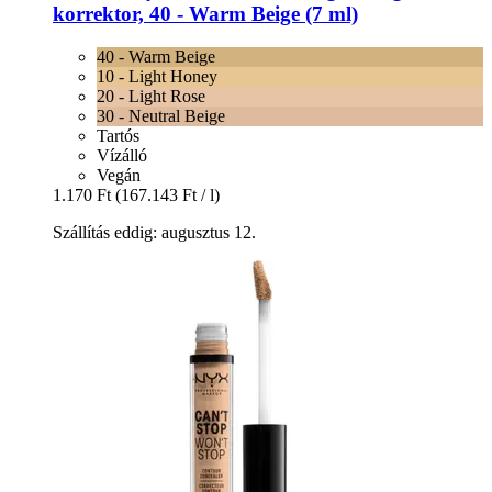
korrektor, 40 -​ Warm Beige (7 ml)
40 - Warm Beige
10 - Light Honey
20 - Light Rose
30 - Neutral Beige
Tartós
Vízálló
Vegán
1.170 Ft
(167.143 Ft / l)
Szállítás eddig: augusztus 12.