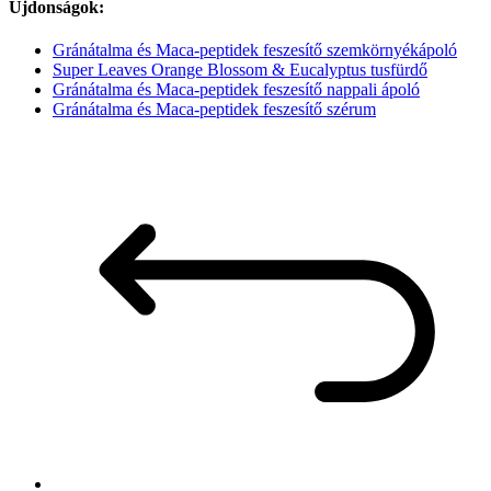
Újdonságok:
Gránátalma és Maca-peptidek feszesítő szemkörnyékápoló
Super Leaves Orange Blossom & Eucalyptus tusfürdő
Gránátalma és Maca-peptidek feszesítő nappali ápoló
Gránátalma és Maca-peptidek feszesítő szérum