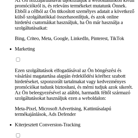
Az Ön hozzájárulásával tájékoztatjuk a weboldalunkon kívüli
promóciókról is, és releváns termékeket mutatunk Önnek.
Ebből a célból az Ön titkosított személyes adatait a következő
külső szolgáltatókkal összehasonlítjuk, és azok online
hirdetési csatornáikat használjuk, ha Ön már használja a
szolgáltatásaikat:
Bing, Criteo, Meta, Google, LinkedIn, Pinterest, TikTok
Marketing
Ezen szolgáltatások elfogadásával az Ön böngészési és
vásárlási magatartása alapján érdeklődési köréhez szabott
hirdetéseket, szponzorált tartalmakat vagy kedvezményes
promóciókat tudunk biztosítani, és mérni tudjuk azok sikerét.
Az Ön beleegyezésével az alábbi, harmadik féltől származó
szolgáltatásokat használjuk ezen a weboldalon:
Meta-Pixel, Microsoft Advertising, Kattintásalapú
termékajánlások, Ads Defender
Kiterjesztett Conversion-Tracking