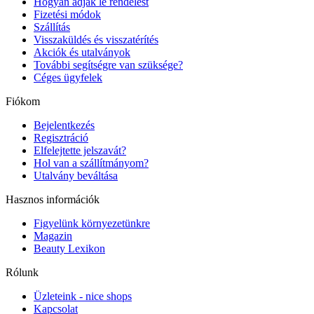
Hogyan adjak le rendelést
Fizetési módok
Szállítás
Visszaküldés és visszatérítés
Akciók és utalványok
További segítségre van szüksége?
Céges ügyfelek
Fiókom
Bejelentkezés
Regisztráció
Elfelejtette jelszavát?
Hol van a szállítmányom?
Utalvány beváltása
Hasznos információk
Figyelünk környezetünkre
Magazin
Beauty Lexikon
Rólunk
Üzleteink - nice shops
Kapcsolat