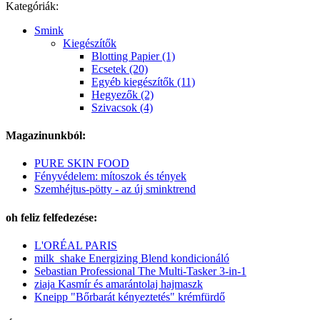
Kategóriák:
Smink
Kiegészítők
Blotting Papier (1)
Ecsetek (20)
Egyéb kiegészítők (11)
Hegyezők (2)
Szivacsok (4)
Magazinunkból:
PURE SKIN FOOD
Fényvédelem: mítoszok és tények
Szemhéjtus-pötty - az új sminktrend
oh feliz felfedezése:
L'ORÉAL PARIS
milk_shake Energizing Blend kondicionáló
Sebastian Professional The Multi-Tasker 3-in-1
ziaja Kasmír és amarántolaj hajmaszk
Kneipp "Bőrbarát kényeztetés" krémfürdő