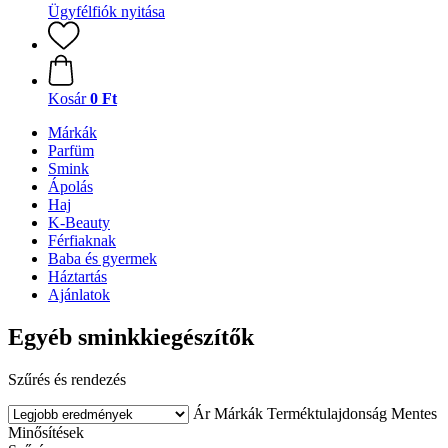
Ügyfélfiók nyitása
Kosár
0 Ft
Márkák
Parfüm
Smink
Ápolás
Haj
K-Beauty
Férfiaknak
Baba és gyermek
Háztartás
Ajánlatok
Egyéb sminkkiegészítők
Szűrés és rendezés
Ár
Márkák
Terméktulajdonság
Mentes
Minősítések