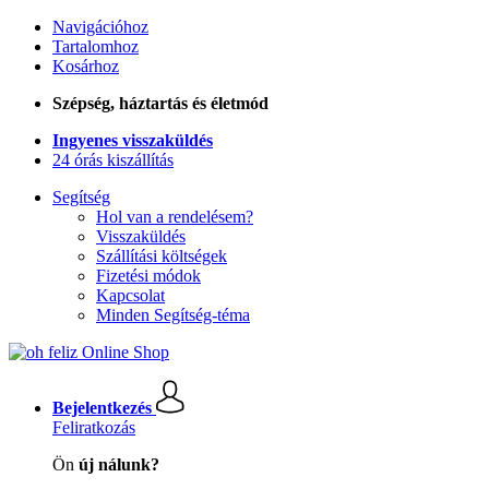
Navigációhoz
Tartalomhoz
Kosárhoz
Szépség, háztartás és életmód
Ingyenes visszaküldés
24 órás kiszállítás
Segítség
Hol van a rendelésem?
Visszaküldés
Szállítási költségek
Fizetési módok
Kapcsolat
Minden Segítség-téma
Bejelentkezés
Feliratkozás
Ön
új nálunk?