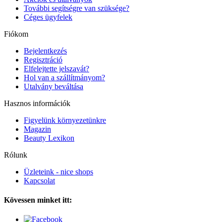
További segítségre van szüksége?
Céges ügyfelek
Fiókom
Bejelentkezés
Regisztráció
Elfelejtette jelszavát?
Hol van a szállítmányom?
Utalvány beváltása
Hasznos információk
Figyelünk környezetünkre
Magazin
Beauty Lexikon
Rólunk
Üzleteink - nice shops
Kapcsolat
Kövessen minket itt: