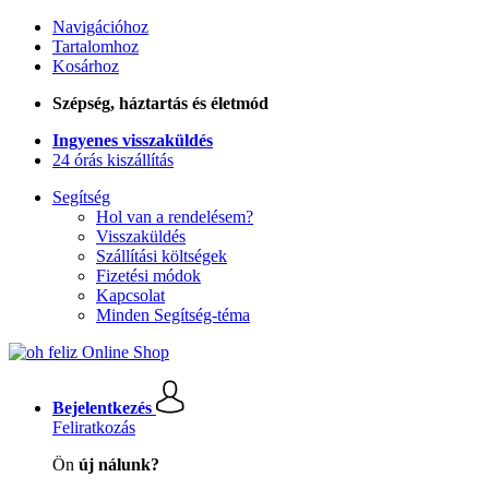
Navigációhoz
Tartalomhoz
Kosárhoz
Szépség, háztartás és életmód
Ingyenes visszaküldés
24 órás kiszállítás
Segítség
Hol van a rendelésem?
Visszaküldés
Szállítási költségek
Fizetési módok
Kapcsolat
Minden Segítség-téma
Bejelentkezés
Feliratkozás
Ön
új nálunk?