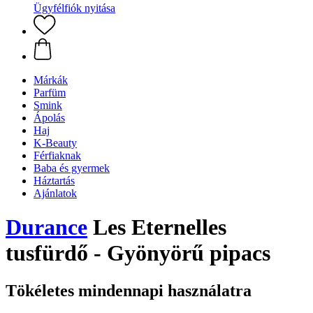
Ügyfélfiók nyitása
Márkák
Parfüm
Smink
Ápolás
Haj
K-Beauty
Férfiaknak
Baba és gyermek
Háztartás
Ajánlatok
Durance
Les Eternelles
tusfürdő - Gyönyörű pipacs
Tökéletes mindennapi használatra