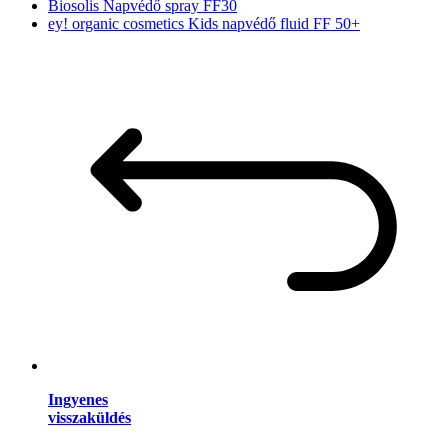
Biosolis Napvédő spray FF30
ey! organic cosmetics Kids napvédő fluid FF 50+
Ingyenes
visszaküldés