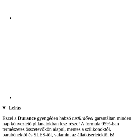
Leírás
Ezzel a
Durance
gyengéden habzó
tusfürdővel
garantáltan minden
nap kényeztető pillanatokban lesz része! A formula 95%-ban
természetes összetevőkön alapul, mentes a szilikonoktól,
parabénektől és SLES-től, valamint az állatkísérletektől is!