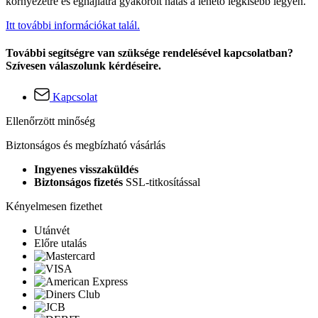
környezetre és éghajlatra gyakorolt hatás a lehető legkisebb legyen.
Itt további információkat talál.
További segítségre van szüksége rendelésével kapcsolatban?
Szívesen válaszolunk kérdéseire.
Kapcsolat
Ellenőrzött minőség
Biztonságos és megbízható vásárlás
Ingyenes visszaküldés
Biztonságos fizetés
SSL-titkosítással
Kényelmesen fizethet
Utánvét
Előre utalás