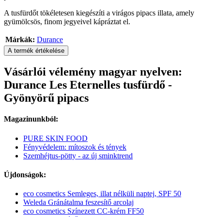
A tusfürdőt tökéletesen kiegészíti a virágos pipacs illata, amely
gyümölcsös, finom jegyeivel kápráztat el.
Márkák:
Durance
A termék értékelése
Vásárlói vélemény magyar nyelven:
Durance Les Eternelles tusfürdő -
Gyönyörű pipacs
Magazinunkból:
PURE SKIN FOOD
Fényvédelem: mítoszok és tények
Szemhéjtus-pötty - az új sminktrend
Újdonságok:
eco cosmetics Semleges, illat nélküli naptej, SPF 50
Weleda Gránátalma feszesítő arcolaj
eco cosmetics Színezett CC-krém FF50