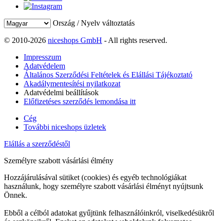
Ország / Nyelv változtatás
© 2010-2026
niceshops GmbH
- All rights reserved.
Impresszum
Adatvédelem
Általános Szerződési Feltételek és Elállási Tájékoztató
Akadálymentesítési nyilatkozat
Adatvédelmi beállítások
Előfizetéses szerződés lemondása itt
Cég
További niceshops üzletek
Elállás a szerződéstől
Személyre szabott vásárlási élmény
Hozzájárulásával sütiket (cookies) és egyéb technológiákat
használunk, hogy személyre szabott vásárlási élményt nyújtsunk
Önnek.
Ebből a célból adatokat gyűjtünk felhasználóinkról, viselkedésükről