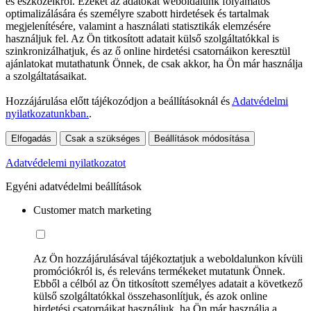
és eszközeikről. Ezeket az adatokat weboldalunk folyamatos
optimalizálására és személyre szabott hirdetések és tartalmak
megjelenítésére, valamint a használati statisztikák elemzésére
használjuk fel. Az Ön titkosított adatait külső szolgáltatókkal is
szinkronizálhatjuk, és az ő online hirdetési csatornáikon keresztül
ajánlatokat mutathatunk Önnek, de csak akkor, ha Ön már használja
a szolgáltatásaikat.
Hozzájárulása előtt tájékozódjon a beállításoknál és
Adatvédelmi
nyilatkozatunkban.
.
Elfogadás
Csak a szükséges
Beállítások módosítása
Adatvédelemi nyilatkozatot
Egyéni adatvédelmi beállítások
Customer match marketing
Az Ön hozzájárulásával tájékoztatjuk a weboldalunkon kívüli
promóciókról is, és releváns termékeket mutatunk Önnek.
Ebből a célból az Ön titkosított személyes adatait a következő
külső szolgáltatókkal összehasonlítjuk, és azok online
hirdetési csatornáikat használjuk, ha Ön már használja a