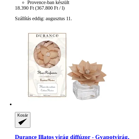
Provence-ban készült
18.390 Ft
(367.800 Ft / l)
Szállítás eddig: augusztus 11.
Kosár
Durance
Illatos virág diffúzor -​ Gyapotvirág,