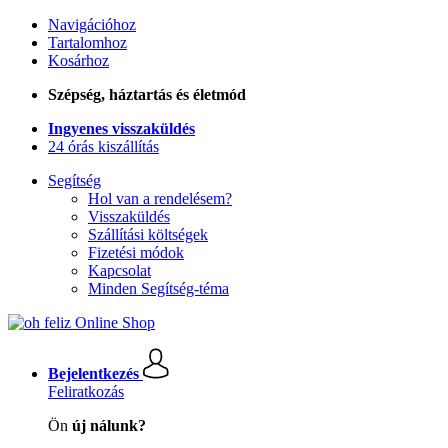
Navigációhoz
Tartalomhoz
Kosárhoz
Szépség, háztartás és életmód
Ingyenes visszaküldés
24 órás kiszállítás
Segítség
Hol van a rendelésem?
Visszaküldés
Szállítási költségek
Fizetési módok
Kapcsolat
Minden Segítség-téma
Bejelentkezés
Feliratkozás
Ön
új nálunk?