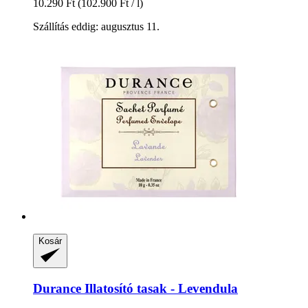
10.290 Ft
(102.900 Ft / l)
Szállítás eddig: augusztus 11.
Kosár
Durance
Illatosító tasak -​ Levendula