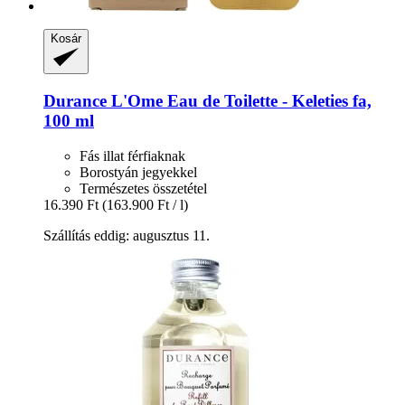
Kosár
Durance
L'Ome Eau de Toilette -​ Keleties fa,
100 ml
Fás illat férfiaknak
Borostyán jegyekkel
Természetes összetétel
16.390 Ft
(163.900 Ft / l)
Szállítás eddig: augusztus 11.