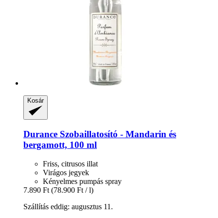
Kosár
Durance
Szobaillatosító -​ Mandarin és
bergamott, 100 ml
Friss, citrusos illat
Virágos jegyek
Kényelmes pumpás spray
7.890 Ft
(78.900 Ft / l)
Szállítás eddig: augusztus 11.