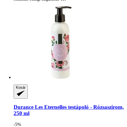
Kosár
Durance
Les Eternelles testápoló -​ Rózsaszirom,
250 ml
-5%