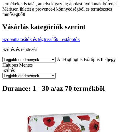
termékeket is talál, amelyek gazdag ápolást nyújtanak bőrének.
Merítsen ihletet a provence-i könnyedségből és természetes
minőségből!
Vásárlás kategóriák szerint
Szobaillatosítók és légfrissítők
Testápolók
Szűrés és rendezés
Ár
Highlights
Bőrtípus
Illatjegy
Hajtípus
Mentes
Szűrés
Durance: 1 - 30 a/az 70 termékből