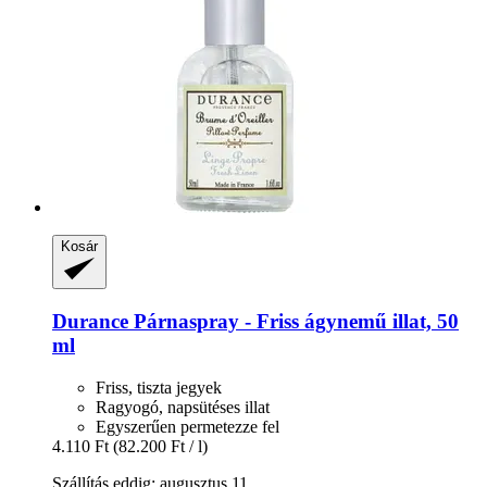
Kosár
Durance
Párnaspray -​ Friss ágynemű illat, 50
ml
Friss, tiszta jegyek
Ragyogó, napsütéses illat
Egyszerűen permetezze fel
4.110 Ft
(82.200 Ft / l)
Szállítás eddig: augusztus 11.