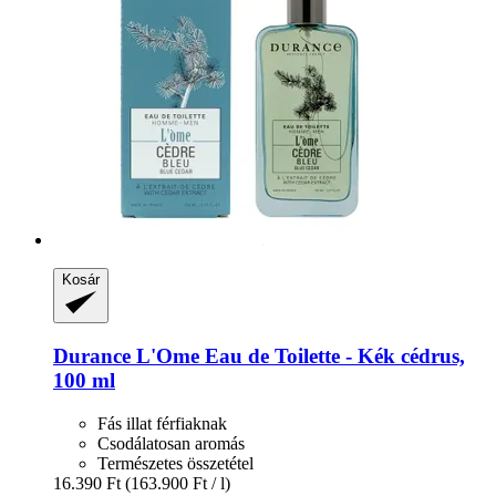
Kosár
Durance
L'Ome Eau de Toilette -​ Kék cédrus,
100 ml
Fás illat férfiaknak
Csodálatosan aromás
Természetes összetétel
16.390 Ft
(163.900 Ft / l)