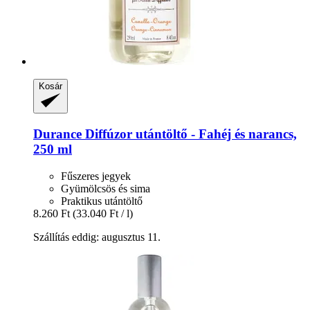
Kosár
Durance
Diffúzor utántöltő -​ Fahéj és narancs,
250 ml
Fűszeres jegyek
Gyümölcsös és sima
Praktikus utántöltő
8.260 Ft
(33.040 Ft / l)
Szállítás eddig: augusztus 11.