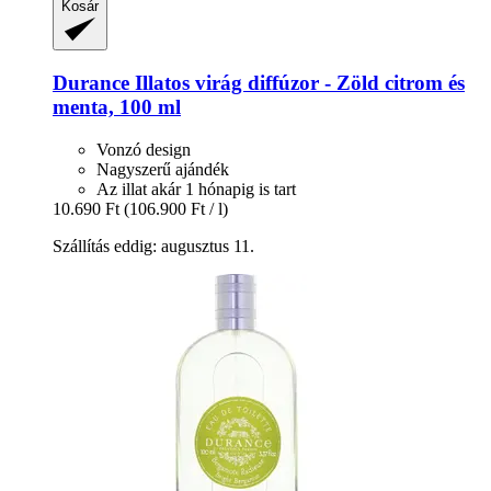
Kosár
Durance
Illatos virág diffúzor -​ Zöld citrom és
menta, 100 ml
Vonzó design
Nagyszerű ajándék
Az illat akár 1 hónapig is tart
10.690 Ft
(106.900 Ft / l)
Szállítás eddig: augusztus 11.