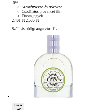
-5%
Szekrényekbe és fiókokba
Csodálatos provencei illat
Finom jegyek
2.401 Ft
2.530 Ft
Szállítás eddig: augusztus 11.
Kosár