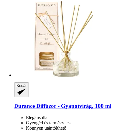
Kosár
Durance
Diffúzor -​ Gyapotvirág, 100 ml
Elegáns illat
Gyengéd és természetes
Könnyen utántölthető