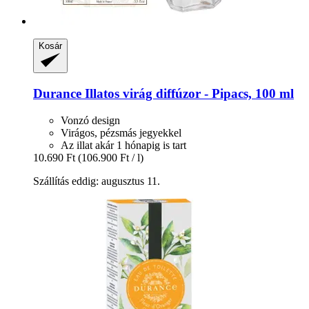
Kosár
Durance
Illatos virág diffúzor -​ Pipacs, 100 ml
Vonzó design
Virágos, pézsmás jegyekkel
Az illat akár 1 hónapig is tart
10.690 Ft
(106.900 Ft / l)
Szállítás eddig: augusztus 11.