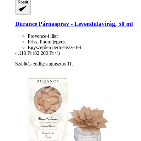
Kosár
Durance
Párnaspray -​ Levendulavirág, 50 ml
Provence-i illat
Friss, finom jegyek
Egyszerűen permetezze fel
4.110 Ft
(82.200 Ft / l)
Szállítás eddig: augusztus 11.