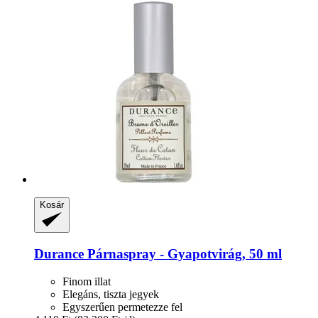
Kosár
Durance
Párnaspray -​ Gyapotvirág, 50 ml
Finom illat
Elegáns, tiszta jegyek
Egyszerűen permetezze fel