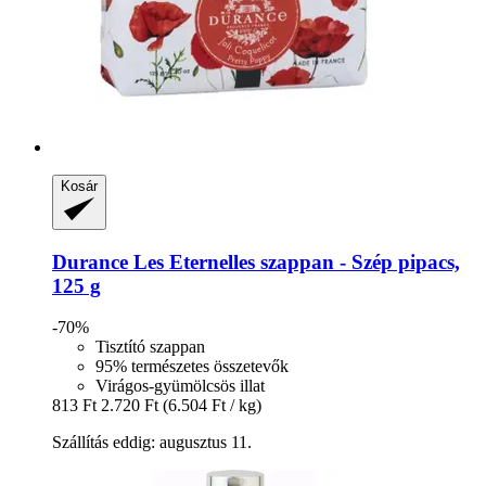
Kosár
Durance
Les Eternelles szappan -​ Szép pipacs,
125 g
-70%
Tisztító szappan
95% természetes összetevők
Virágos-gyümölcsös illat
813 Ft
2.720 Ft
(6.504 Ft / kg)
Szállítás eddig: augusztus 11.