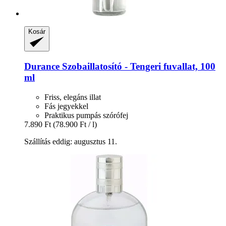
Kosár
Durance
Szobaillatosító -​ Tengeri fuvallat, 100
ml
Friss, elegáns illat
Fás jegyekkel
Praktikus pumpás szórófej
7.890 Ft
(78.900 Ft / l)
Szállítás eddig: augusztus 11.