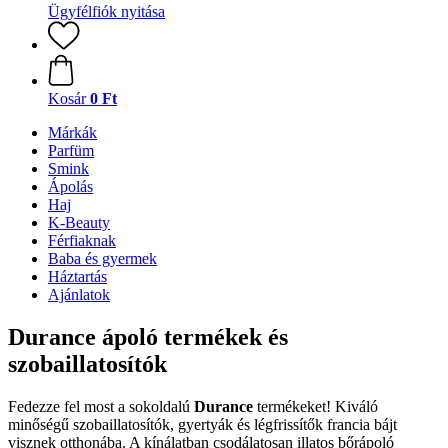
Ügyfélfiók nyitása
Kosár
0 Ft
Márkák
Parfüm
Smink
Ápolás
Haj
K-Beauty
Férfiaknak
Baba és gyermek
Háztartás
Ajánlatok
Durance ápoló termékek és
szobaillatosítók
Fedezze fel most a sokoldalú
Durance
termékeket! Kiváló
minőségű szobaillatosítók, gyertyák és légfrissítők francia bájt
visznek otthonába. A kínálatban csodálatosan illatos bőrápoló