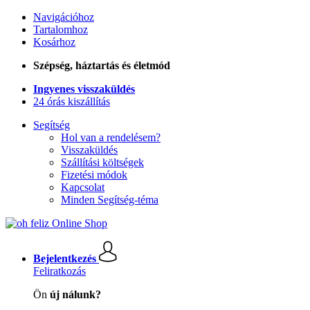
Navigációhoz
Tartalomhoz
Kosárhoz
Szépség, háztartás és életmód
Ingyenes visszaküldés
24 órás kiszállítás
Segítség
Hol van a rendelésem?
Visszaküldés
Szállítási költségek
Fizetési módok
Kapcsolat
Minden Segítség-téma
Bejelentkezés
Feliratkozás
Ön
új nálunk?