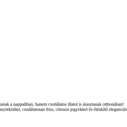
tanak a nappaliban, hanem csodálatos illatot is árasztanak otthonában!
nyörködtet, csodálatosan friss, citrusos jegyekkel és élénkítő eleganciáv