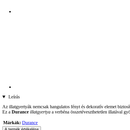
Leírás
Az illatgyertyák nemcsak hangulatos fényt és dekoratív elemet biztosí
Ez a
Durance
illatgyertya
a verbéna összetéveszthetetlen illatával gyö
Márkák:
Durance
A termék értékelése