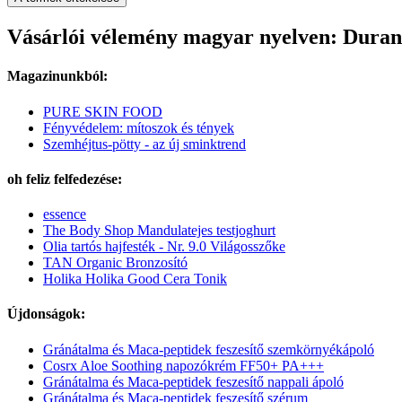
Vásárlói vélemény magyar nyelven: Duranc
Magazinunkból:
PURE SKIN FOOD
Fényvédelem: mítoszok és tények
Szemhéjtus-pötty - az új sminktrend
oh feliz felfedezése:
essence
The Body Shop Mandulatejes testjoghurt
Olia tartós hajfesték - Nr. 9.0 Világosszőke
TAN Organic Bronzosító
Holika Holika Good Cera Tonik
Újdonságok:
Gránátalma és Maca-peptidek feszesítő szemkörnyékápoló
Cosrx Aloe Soothing napozókrém FF50+ PA+++
Gránátalma és Maca-peptidek feszesítő nappali ápoló
Gránátalma és Maca-peptidek feszesítő szérum