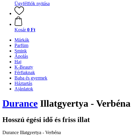
Ügyfélfiók nyitása
Kosár
0 Ft
Márkák
Parfüm
Smink
Ápolás
Haj
K-Beauty
Férfiaknak
Baba és gyermek
Háztartás
Ajánlatok
Durance
Illatgyertya - Verbéna
Hosszú égési idő és friss illat
Durance Illatgyertya - Verbéna