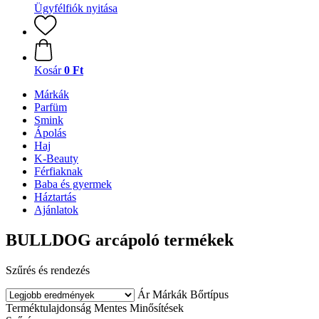
Ügyfélfiók nyitása
Kosár
0 Ft
Márkák
Parfüm
Smink
Ápolás
Haj
K-Beauty
Férfiaknak
Baba és gyermek
Háztartás
Ajánlatok
BULLDOG arcápoló termékek
Szűrés és rendezés
Ár
Márkák
Bőrtípus
Terméktulajdonság
Mentes
Minősítések