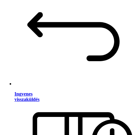
Ingyenes
visszaküldés