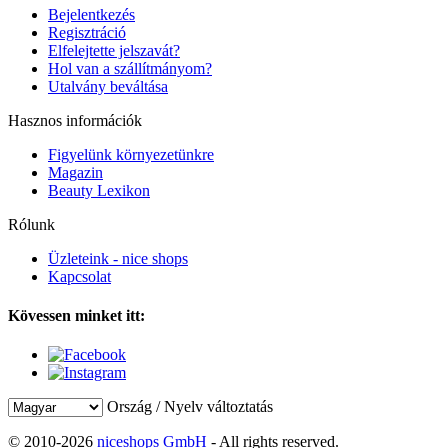
Bejelentkezés
Regisztráció
Elfelejtette jelszavát?
Hol van a szállítmányom?
Utalvány beváltása
Hasznos információk
Figyelünk környezetünkre
Magazin
Beauty Lexikon
Rólunk
Üzleteink - nice shops
Kapcsolat
Kövessen minket itt:
Ország / Nyelv változtatás
© 2010-2026
niceshops GmbH
- All rights reserved.