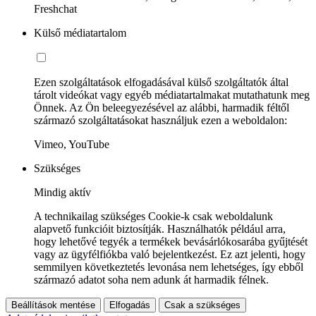
Freshchat
Külső médiatartalom
Ezen szolgáltatások elfogadásával külső szolgáltatók által
tárolt videókat vagy egyéb médiatartalmakat mutathatunk meg
Önnek. Az Ön beleegyezésével az alábbi, harmadik féltől
származó szolgáltatásokat használjuk ezen a weboldalon:
Vimeo, YouTube
Szükséges
Mindig aktív
A technikailag szükséges Cookie-k csak weboldalunk
alapvető funkcióit biztosítják. Használhatók például arra,
hogy lehetővé tegyék a termékek bevásárlókosarába gyűjtését
vagy az ügyfélfiókba való bejelentkezést. Ez azt jelenti, hogy
semmilyen következtetés levonása nem lehetséges, így ebből
származó adatot soha nem adunk át harmadik félnek.
Beállítások mentése
Elfogadás
Csak a szükséges