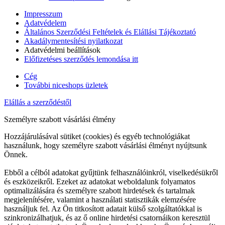
Impresszum
Adatvédelem
Általános Szerződési Feltételek és Elállási Tájékoztató
Akadálymentesítési nyilatkozat
Adatvédelmi beállítások
Előfizetéses szerződés lemondása itt
Cég
További niceshops üzletek
Elállás a szerződéstől
Személyre szabott vásárlási élmény
Hozzájárulásával sütiket (cookies) és egyéb technológiákat
használunk, hogy személyre szabott vásárlási élményt nyújtsunk
Önnek.
Ebből a célból adatokat gyűjtünk felhasználóinkról, viselkedésükről
és eszközeikről. Ezeket az adatokat weboldalunk folyamatos
optimalizálására és személyre szabott hirdetések és tartalmak
megjelenítésére, valamint a használati statisztikák elemzésére
használjuk fel. Az Ön titkosított adatait külső szolgáltatókkal is
szinkronizálhatjuk, és az ő online hirdetési csatornáikon keresztül