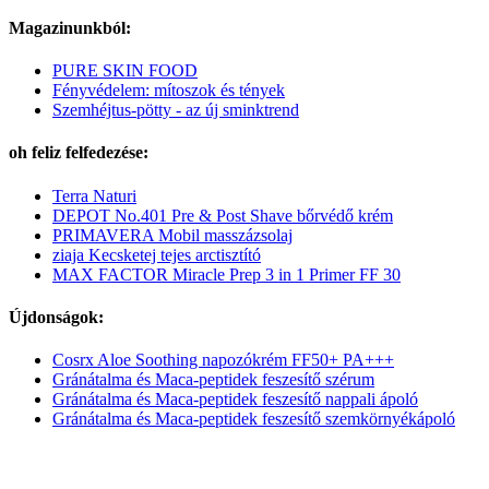
Magazinunkból:
PURE SKIN FOOD
Fényvédelem: mítoszok és tények
Szemhéjtus-pötty - az új sminktrend
oh feliz felfedezése:
Terra Naturi
DEPOT No.401 Pre & Post Shave bőrvédő krém
PRIMAVERA Mobil masszázsolaj
ziaja Kecsketej tejes arctisztító
MAX FACTOR Miracle Prep 3 in 1 Primer FF 30
Újdonságok:
Cosrx Aloe Soothing napozókrém FF50+ PA+++
Gránátalma és Maca-peptidek feszesítő szérum
Gránátalma és Maca-peptidek feszesítő nappali ápoló
Gránátalma és Maca-peptidek feszesítő szemkörnyékápoló