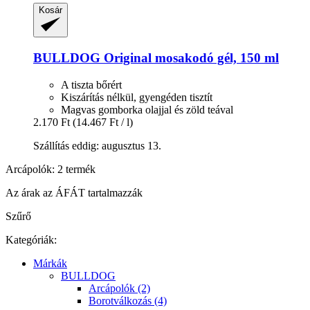
Kosár
BULLDOG
Original mosakodó gél, 150 ml
A tiszta bőrért
Kiszárítás nélkül, gyengéden tisztít
Magvas gomborka olajjal és zöld teával
2.170 Ft
(14.467 Ft / l)
Szállítás eddig: augusztus 13.
Arcápolók: 2 termék
Az árak az ÁFÁT tartalmazzák
Szűrő
Kategóriák:
Márkák
BULLDOG
Arcápolók (2)
Borotválkozás (4)