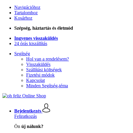
Navigációhoz
Tartalomhoz
Kosárhoz
Szépség, háztartás és életmód
Ingyenes visszaküldés
24 órás kiszállítás
Segítség
Hol van a rendelésem?
Visszaküldés
Szállítási költségek
Fizetési módok
Kapcsolat
Minden Segítség-téma
Bejelentkezés
Feliratkozás
Ön
új nálunk?