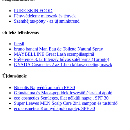
PURE SKIN FOOD
Fényvédelem: mítoszok és tények
Szemhéjtus-pötty - az új sminktrend
oh feliz felfedezése:
Persil
bruno banani Man Eau de Toilette Natural Spray
MAYBELLINE Great Lash szempillaspirál
Préférence 3.12 Intenzív hűvös sötétbarna (Toronto)
GYADA Cosmetics 2 az 1-ben kókusz peeling maszk
Újdonságok:
Biosolis Napvédő arckrém FF 30
Gránátalma és Maca-peptidek feszesítő éjszakai ápoló
eco cosmetics Semleges, illat nélküli naptej, SPF 30
Super Leaves MEN Scalp Care 2in1 sampon és tusfürdő
eco cosmetics Könnyű ápoló naptej, SPF 30