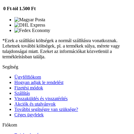
0 Ft-tól
1.500 Ft
*Ezek a szállítási költségek a normál szállításra vonatkoznak.
Lehetnek további költségek, pl. a termékek súlya, mérete vagy
tulajdonságai miatt. Ezeket az információkat közvetlenül a
termékleírásban találja.
Segítség
Ügyfélfiókom
Hogyan adjak le rendelést
Fizetési módok
Szállítás
Visszaküldés és visszatérítés
Akciók és utalványok
További segítségre van szüksége?
Céges ügyfelek
Fiókom