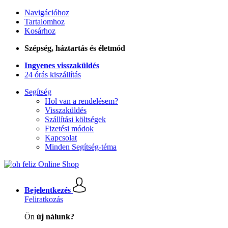
Navigációhoz
Tartalomhoz
Kosárhoz
Szépség, háztartás és életmód
Ingyenes visszaküldés
24 órás kiszállítás
Segítség
Hol van a rendelésem?
Visszaküldés
Szállítási költségek
Fizetési módok
Kapcsolat
Minden Segítség-téma
Bejelentkezés
Feliratkozás
Ön
új nálunk?