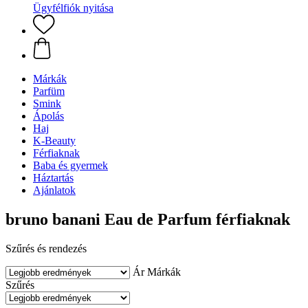
Ügyfélfiók nyitása
Márkák
Parfüm
Smink
Ápolás
Haj
K-Beauty
Férfiaknak
Baba és gyermek
Háztartás
Ajánlatok
bruno banani Eau de Parfum férfiaknak
Szűrés és rendezés
Ár
Márkák
Szűrés