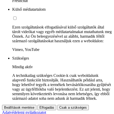
Freshchat
Külső médiatartalom
Ezen szolgáltatások elfogadásával külső szolgáltatók által
tárolt videókat vagy egyéb médiatartalmakat mutathatunk meg
Önnek. Az Ön beleegyezésével az alábbi, harmadik féltől
származó szolgáltatásokat használjuk ezen a weboldalon:
Vimeo, YouTube
Szükséges
Mindig aktív
A technikailag szükséges Cookie-k csak weboldalunk
alapvető funkcióit biztosítják. Használhatók például arra,
hogy lehetővé tegyék a termékek bevásárlókosarába gyűjtését
vagy az ügyfélfiókba való bejelentkezést. Ez azt jelenti, hogy
semmilyen következtetés levonása nem lehetséges, így ebből
származó adatot soha nem adunk át harmadik félnek.
Beállítások mentése
Elfogadás
Csak a szükséges
Adatvédelemi nyilatkozatot