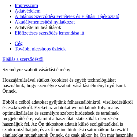
Impresszum
Adatvédelem
Általános Szerződési Feltételek és Elállási Tájékoztató
Akadálymentesítési nyilatkozat
Adatvédelmi beállítások
Előfizetéses szerződés lemondása itt
Cég
További niceshops üzletek
Elállás a szerződéstől
Személyre szabott vásárlási élmény
Hozzájárulásával sütiket (cookies) és egyéb technológiákat
használunk, hogy személyre szabott vásárlási élményt nyújtsunk
Önnek.
Ebből a célból adatokat gyűjtünk felhasználóinkról, viselkedésükről
és eszközeikről. Ezeket az adatokat weboldalunk folyamatos
optimalizálására és személyre szabott hirdetések és tartalmak
megjelenítésére, valamint a használati statisztikák elemzésére
használjuk fel. Az Ön titkosított adatait külső szolgáltatókkal is
szinkronizálhatjuk, és az ő online hirdetési csatornáikon keresztül
ajánlatokat mutathatunk Önnek, de csak akkor, ha Ön már használja