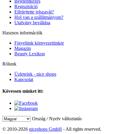
Bejelentkezés
Regisztráció
Elfelejtette jelszavát?
Hol van a szállítmányom?
Utalvány beváltása
Hasznos információk
Figyelünk környezetünkre
Magazin
Beauty Lexikon
Rólunk
Üzleteink - nice shops
Kapcsolat
Kövessen minket itt:
Ország / Nyelv változtatás
© 2010-2026
niceshops GmbH
- All rights reserved.