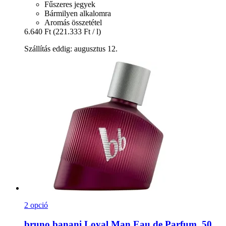
Fűszeres jegyek
Bármilyen alkalomra
Aromás összetétel
6.640 Ft
(221.333 Ft / l)
Szállítás eddig: augusztus 12.
2 opció
bruno banani
Loyal Man Eau de Parfum, 50