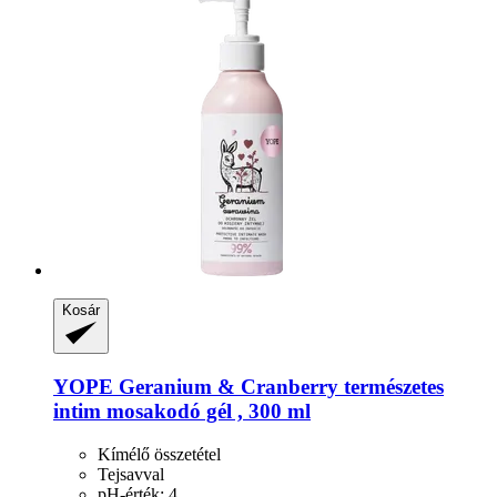
Kosár
YOPE
Geranium & Cranberry természetes
intim mosakodó gél , 300 ml
Kímélő összetétel
Tejsavval
pH-érték: 4