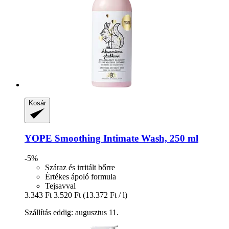
Kosár
YOPE
Smoothing Intimate Wash, 250 ml
-5%
Száraz és irritált bőrre
Értékes ápoló formula
Tejsavval
3.343 Ft
3.520 Ft
(13.372 Ft / l)
Szállítás eddig: augusztus 11.