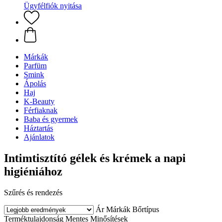
Ügyfélfiók nyitása
Márkák
Parfüm
Smink
Ápolás
Haj
K-Beauty
Férfiaknak
Baba és gyermek
Háztartás
Ajánlatok
Intimtisztító gélek és krémek a napi
higiéniához
Szűrés és rendezés
Ár
Márkák
Bőrtípus
Terméktulajdonság
Mentes
Minősítések