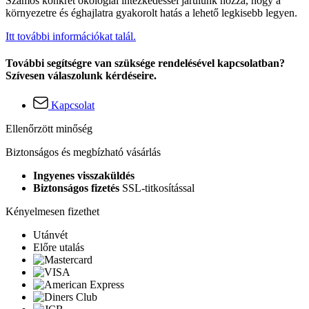
Számos konkrét ökológiai intézkedéssel járulunk hozzá, hogy a
környezetre és éghajlatra gyakorolt hatás a lehető legkisebb legyen.
Itt további információkat talál.
További segítségre van szüksége rendelésével kapcsolatban?
Szívesen válaszolunk kérdéseire.
Kapcsolat
Ellenőrzött minőség
Biztonságos és megbízható vásárlás
Ingyenes visszaküldés
Biztonságos fizetés
SSL-titkosítással
Kényelmesen fizethet
Utánvét
Előre utalás