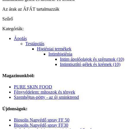
Az árak az ÁFÁT tartalmazzák
Szűrő
Kategóriák:
Ápolás
Testápolás
Higiéniai termékek
Intimhigiénia
Intim ápolóolajok és szérumok (10)
Intimtisztító gélek és krémek (10)
Magazinunkból:
PURE SKIN FOOD
Fényvédelem: mítoszok és tények
Szemhéjtus-pötty - az új sminktrend
Újdonságok:
Biosolis Napvédő spray FF 50
Biosolis Napvédő spray FF30