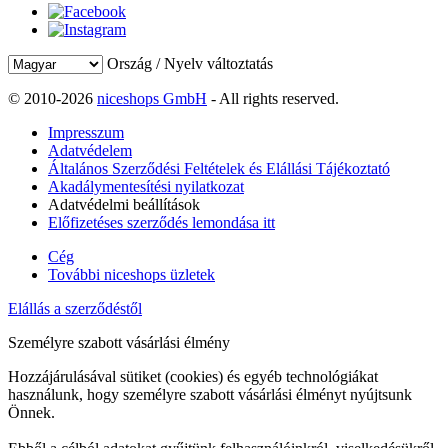
Ország / Nyelv változtatás
© 2010-2026
niceshops GmbH
- All rights reserved.
Impresszum
Adatvédelem
Általános Szerződési Feltételek és Elállási Tájékoztató
Akadálymentesítési nyilatkozat
Adatvédelmi beállítások
Előfizetéses szerződés lemondása itt
Cég
További niceshops üzletek
Elállás a szerződéstől
Személyre szabott vásárlási élmény
Hozzájárulásával sütiket (cookies) és egyéb technológiákat
használunk, hogy személyre szabott vásárlási élményt nyújtsunk
Önnek.