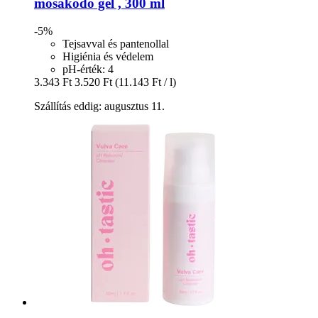
mosakodó gél , 300 ml
-5%
Tejsavval és pantenollal
Higiénia és védelem
pH-érték: 4
3.343 Ft
3.520 Ft
(11.143 Ft / l)
Szállítás eddig: augusztus 11.