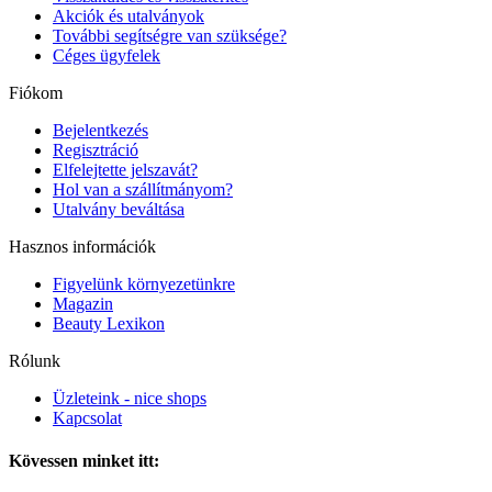
Akciók és utalványok
További segítségre van szüksége?
Céges ügyfelek
Fiókom
Bejelentkezés
Regisztráció
Elfelejtette jelszavát?
Hol van a szállítmányom?
Utalvány beváltása
Hasznos információk
Figyelünk környezetünkre
Magazin
Beauty Lexikon
Rólunk
Üzleteink - nice shops
Kapcsolat
Kövessen minket itt: