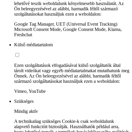
lehetővé teszik weboldalunk kényelmesebb használatát. Az
Ön beleegyezésével az alábbi, harmadik féltől származó
szolgáltatásokat használjuk ezen a weboldalon:
Google Tag Manager, UET (Universal Event Tracking)
Microsoft Consent Mode, Google Consent Mode, Klarna,
Freshchat
Külső médiatartalom
Ezen szolgáltatások elfogadásával külső szolgáltatók által
tárolt videókat vagy egyéb médiatartalmakat mutathatunk meg
Önnek. Az Ön beleegyezésével az alábbi, harmadik féltől
származó szolgáltatásokat használjuk ezen a weboldalon:
Vimeo, YouTube
Szükséges
Mindig aktív
A technikailag szükséges Cookie-k csak weboldalunk
alapvető funkcióit biztosítják. Használhatók például arra,
hogy lehetővé tegyék a termékek bevásárlókosarába gyűjtését