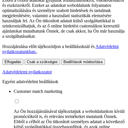
Ebből a célból adatokat gyűjtünk felhasználóinkról, viselkedésükről
és eszközeikről. Ezeket az adatokat weboldalunk folyamatos
optimalizálására és személyre szabott hirdetések és tartalmak
megjelenítésére, valamint a használati statisztikák elemzésére
használjuk fel. Az Ön titkosított adatait külső szolgáltatókkal is
szinkronizálhatjuk, és az ő online hirdetési csatornáikon keresztül
ajánlatokat mutathatunk Önnek, de csak akkor, ha Ön már használja
a szolgáltatásaikat.
Hozzájárulása előtt tájékozódjon a beállításoknál és
Adatvédelmi
nyilatkozatunkban.
.
Elfogadás
Csak a szükséges
Beállítások módosítása
Adatvédelemi nyilatkozatot
Egyéni adatvédelmi beállítások
Customer match marketing
Az Ön hozzájárulásával tájékoztatjuk a weboldalunkon kívüli
promóciókról is, és releváns termékeket mutatunk Önnek.
Ebből a célból az Ön titkosított személyes adatait a következő
külső szolgáltatókkal összehasonlítjuk, és azok online