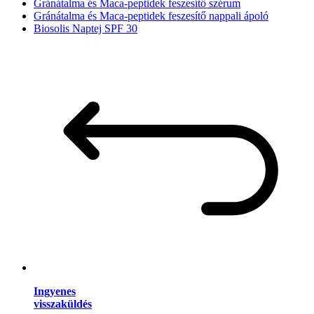
Gránátalma és Maca-peptidek feszesítő szérum
Gránátalma és Maca-peptidek feszesítő nappali ápoló
Biosolis Naptej SPF 30
Ingyenes
visszaküldés