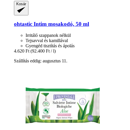
Kosár
ohtastic
Intim mosakodó, 50 ml
Irritáló szappanok nélkül
Tejsavval és kamillával
Gyengéd tisztítás és ápolás
4.620 Ft
(92.400 Ft / l)
Szállítás eddig: augusztus 11.