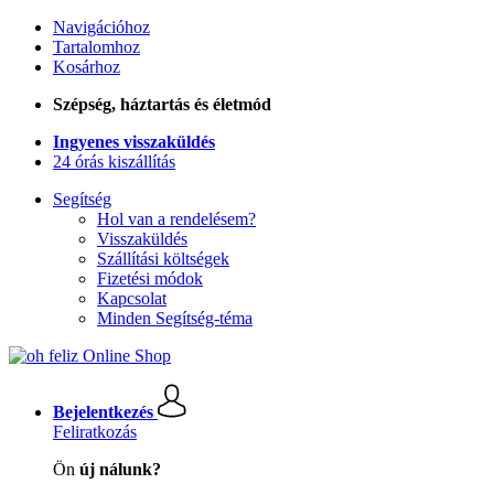
Navigációhoz
Tartalomhoz
Kosárhoz
Szépség, háztartás és életmód
Ingyenes visszaküldés
24 órás kiszállítás
Segítség
Hol van a rendelésem?
Visszaküldés
Szállítási költségek
Fizetési módok
Kapcsolat
Minden Segítség-téma
Bejelentkezés
Feliratkozás
Ön
új nálunk?