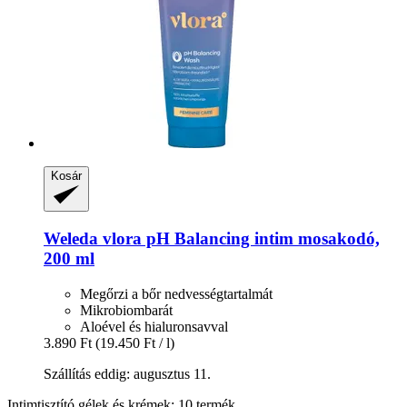
Kosár
Weleda
vlora pH Balancing intim mosakodó,
200 ml
Megőrzi a bőr nedvességtartalmát
Mikrobiombarát
Aloével és hialuronsavval
3.890 Ft
(19.450 Ft / l)
Szállítás eddig: augusztus 11.
Intimtisztító gélek és krémek: 10 termék