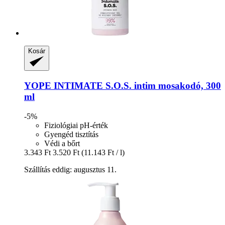
Kosár
YOPE
INTIMATE S.O.S. intim mosakodó, 300
ml
-5%
Fiziológiai pH-érték
Gyengéd tisztítás
Védi a bőrt
3.343 Ft
3.520 Ft
(11.143 Ft / l)
Szállítás eddig: augusztus 11.