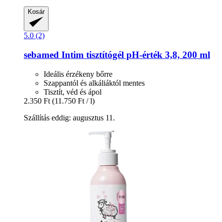
Kosár
5.0 (2)
sebamed
Intim tisztítógél pH-​érték 3,8, 200 ml
Ideális érzékeny bőrre
Szappantól és alkáliáktól mentes
Tisztít, véd és ápol
2.350 Ft
(11.750 Ft / l)
Szállítás eddig: augusztus 11.