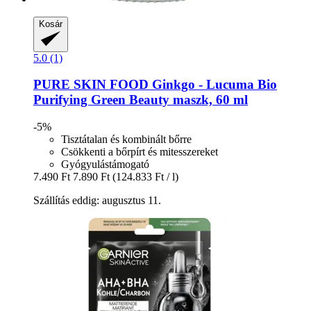
Kosár
5.0 (1)
PURE SKIN FOOD
Ginkgo -​ Lucuma Bio
Purifying Green Beauty maszk, 60 ml
-5%
Tisztátalan és kombinált bőrre
Csökkenti a bőrpírt és mitesszereket
Gyógyulástámogató
7.490 Ft
7.890 Ft
(124.833 Ft / l)
Szállítás eddig: augusztus 11.