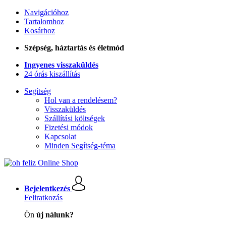
Navigációhoz
Tartalomhoz
Kosárhoz
Szépség, háztartás és életmód
Ingyenes visszaküldés
24 órás kiszállítás
Segítség
Hol van a rendelésem?
Visszaküldés
Szállítási költségek
Fizetési módok
Kapcsolat
Minden Segítség-téma
Bejelentkezés
Feliratkozás
Ön
új nálunk?