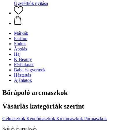
Ügyfélfiók nyitása
Márkák
Parfüm
Smink
Ápolás
Haj
K-Beauty
Férfiaknak
Baba és gyermek
Háztartás
Ajánlatok
Bőrápoló arcmaszkok
Vásárlás kategóriák szerint
Gélmaszkok
Kendőmaszkok
Krémmaszkok
Pormaszkok
Szűrés és rendezés