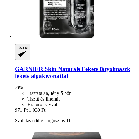
Kosár
GARNIER
Skin Naturals Fekete fátyolmaszk
fekete algakivonattal
-6%
Tisztátalan, fénylő bőr
Tisztít és finomít
Hialuronsavval
971 Ft
1.030 Ft
Szállítás eddig: augusztus 11.