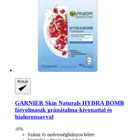
Kosár
GARNIER
Skin Naturals HYDRA BOMB
fátyolmaszk gránátalma-​kivonattal és
hialuronsavval
-6%
Száraz és nedvességhiányos bőrre