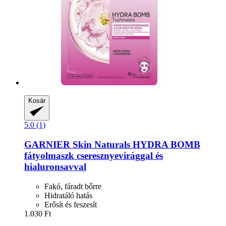
Kosár
5.0 (1)
GARNIER
Skin Naturals HYDRA BOMB
fátyolmaszk cseresznyevirággal és
hialuronsavval
Fakó, fáradt bőrre
Hidratáló hatás
Erősít és feszesít
1.030 Ft