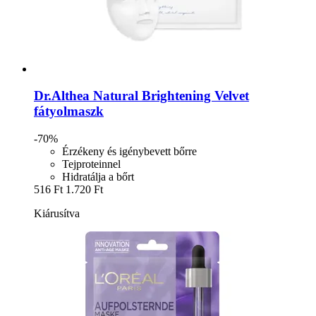
Dr.Althea
Natural Brightening Velvet
fátyolmaszk
-70%
Érzékeny és igénybevett bőrre
Tejproteinnel
Hidratálja a bőrt
516 Ft
1.720 Ft
Kiárusítva