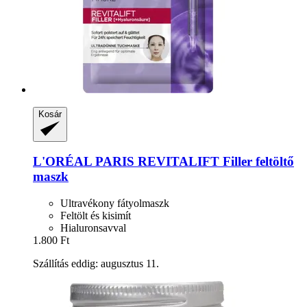
Kosár
L'ORÉAL PARIS
REVITALIFT Filler feltöltő
maszk
Ultravékony fátyolmaszk
Feltölt és kisimít
Hialuronsavval
1.800 Ft
Szállítás eddig: augusztus 11.