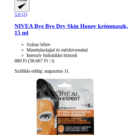
5.0 (2)
NIVEA
Bye Bye Dry Skin Honey krémmaszk,
15 ml
Száraz bőrre
Mandulaolajjal és mézkivonattal
Intenzív hidratálást biztosít
880 Ft
(58.667 Ft / l)
Szállítás eddig: augusztus 11.