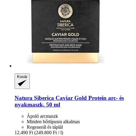
Kosár
Natura Siberica
Caviar Gold Protein arc-​ és
nyakmaszk, 50 ml
Ápoló arcmaszk
Minden bőrtípusra alkalmas
Regenerál és táplál
12.490 Ft
(249.800 Ft / l)