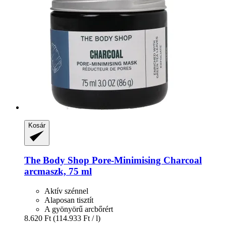
Kosár
The Body Shop
Pore-​Minimising Charcoal
arcmaszk, 75 ml
Aktív szénnel
Alaposan tisztít
A gyönyörű arcbőrért
8.620 Ft
(114.933 Ft / l)