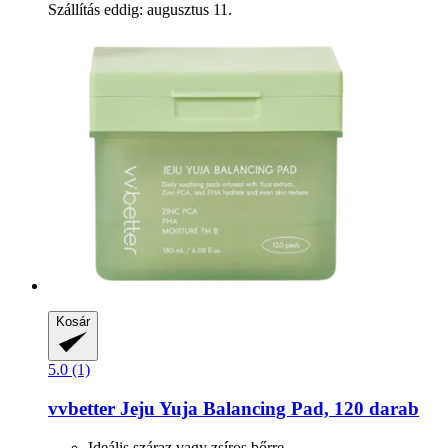
Szállítás eddig: augusztus 11.
Kosár
5.0 (1)
vvbetter
Jeju Yuja Balancing Pad, 120 darab
Ideális száraz vagy zsíros bőrre