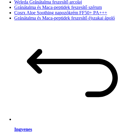
Weleda Gránátalma feszesítő arcolaj
Gránátalma és Maca-peptidek feszesítő szérum
Cosrx Aloe Soothing napozókrém FF50+ PA+++
Gránátalma és Maca-peptidek feszesítő éjszakai ápoló
Ingyenes