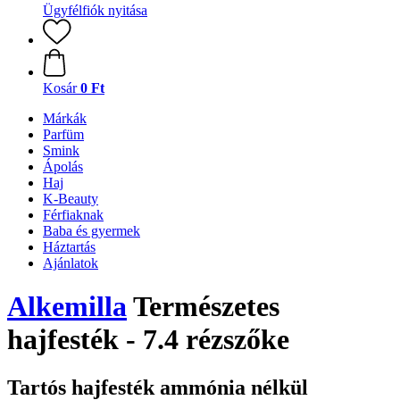
Ügyfélfiók nyitása
Kosár
0 Ft
Márkák
Parfüm
Smink
Ápolás
Haj
K-Beauty
Férfiaknak
Baba és gyermek
Háztartás
Ajánlatok
Alkemilla
Természetes
hajfesték - 7.4 rézszőke
Tartós hajfesték ammónia nélkül