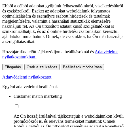
Ebből a célból adatokat gyűjtünk felhasználóinkról, viselkedésükről
és eszközeikről. Ezeket az adatokat weboldalunk folyamatos
optimalizálására és személyre szabott hirdetések és tartalmak
megjelenítésére, valamint a használati statisztikák elemzésére
használjuk fel. Az Ön titkosított adatait külső szolgáltatókkal is
szinkronizálhatjuk, és az ő online hirdetési csatornáikon keresztül
ajánlatokat mutathatunk Önnek, de csak akkor, ha Ön már használja
a szolgáltatásaikat.
Hozzájárulása előtt tájékozódjon a beállításoknál és
Adatvédelmi
nyilatkozatunkban.
.
Elfogadás
Csak a szükséges
Beállítások módosítása
Adatvédelemi nyilatkozatot
Egyéni adatvédelmi beállítások
Customer match marketing
Az Ön hozzájárulásával tájékoztatjuk a weboldalunkon kívüli
promóciókról is, és releváns termékeket mutatunk Önnek.
Ebből a célból az Ön titkosított személyes adatait a következő