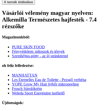
A termék értékelése
Vásárlói vélemény magyar nyelven:
Alkemilla Természetes hajfesték - 7.4
rézszőke
Magazinunkból:
PURE SKIN FOOD
Fényvédelem: mítoszok és tények
Szemhéjtus-pötty - az új sminktrend
oh feliz felfedezése:
MANHATTAN
Les Eternelles Eau de Toilette - Pezsgő verbéna
YOPE Grow My Hair fejbőr mikropeeling
Frosch Súrolókrém
Weleda Sport Energising tusfürdő
Újdonságok: