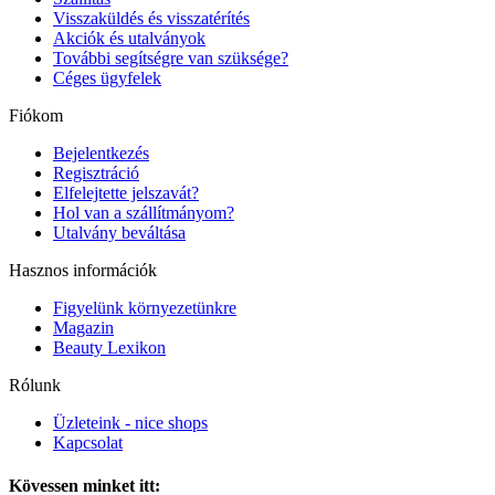
Visszaküldés és visszatérítés
Akciók és utalványok
További segítségre van szüksége?
Céges ügyfelek
Fiókom
Bejelentkezés
Regisztráció
Elfelejtette jelszavát?
Hol van a szállítmányom?
Utalvány beváltása
Hasznos információk
Figyelünk környezetünkre
Magazin
Beauty Lexikon
Rólunk
Üzleteink - nice shops
Kapcsolat
Kövessen minket itt: