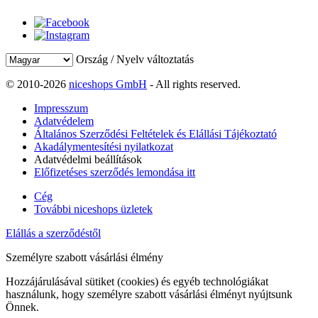
Ország / Nyelv változtatás
© 2010-2026
niceshops GmbH
- All rights reserved.
Impresszum
Adatvédelem
Általános Szerződési Feltételek és Elállási Tájékoztató
Akadálymentesítési nyilatkozat
Adatvédelmi beállítások
Előfizetéses szerződés lemondása itt
Cég
További niceshops üzletek
Elállás a szerződéstől
Személyre szabott vásárlási élmény
Hozzájárulásával sütiket (cookies) és egyéb technológiákat
használunk, hogy személyre szabott vásárlási élményt nyújtsunk
Önnek.