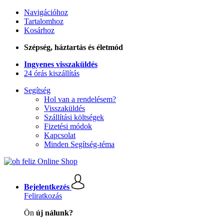
Navigációhoz
Tartalomhoz
Kosárhoz
Szépség, háztartás és életmód
Ingyenes visszaküldés
24 órás kiszállítás
Segítség
Hol van a rendelésem?
Visszaküldés
Szállítási költségek
Fizetési módok
Kapcsolat
Minden Segítség-téma
Bejelentkezés
Feliratkozás
Ön
új nálunk?