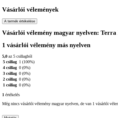
Vásárlói vélemények
A termék értékelése
Vásárlói vélemény magyar nyelven: Terra
1 vásárlói vélemény más nyelven
5,0
az 5 csillagból
5 csillag
1
(100%)
4 csillag
0
(0%)
3 csillag
0
(0%)
2 csillag
0
(0%)
1 csillag
0
(0%)
1
értékelés
Még nincs vásárlói vélemény magyar nyelven, de van 1 vásárlói vél
Mutatás