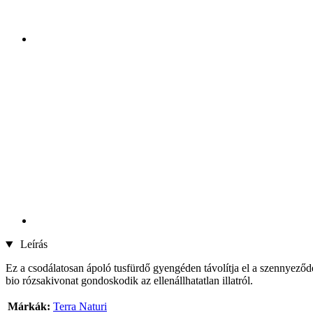
Leírás
Ez a csodálatosan ápoló tusfürdő gyengéden távolítja el a szennyeződé
bio rózsakivonat gondoskodik az ellenállhatatlan illatról.
Márkák:
Terra Naturi