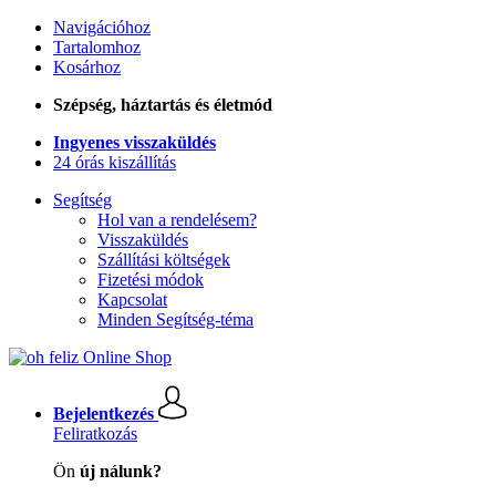
Navigációhoz
Tartalomhoz
Kosárhoz
Szépség, háztartás és életmód
Ingyenes visszaküldés
24 órás kiszállítás
Segítség
Hol van a rendelésem?
Visszaküldés
Szállítási költségek
Fizetési módok
Kapcsolat
Minden Segítség-téma
Bejelentkezés
Feliratkozás
Ön
új nálunk?