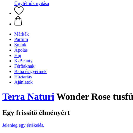
Ügyfélfiók nyitása
Márkák
Parfüm
Smink
Ápolás
Haj
K-Beauty
Férfiaknak
Baba és gyermek
Háztartás
Ajánlatok
Terra Naturi
Wonder Rose tusf
Egy frissítő élményért
Jelenleg egy értékelés.