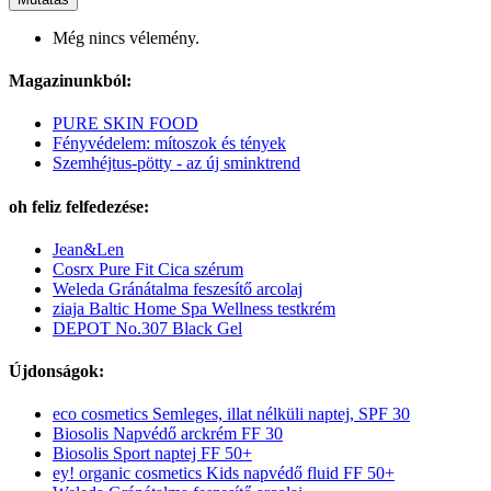
Még nincs vélemény.
Magazinunkból:
PURE SKIN FOOD
Fényvédelem: mítoszok és tények
Szemhéjtus-pötty - az új sminktrend
oh feliz felfedezése:
Jean&Len
Cosrx Pure Fit Cica szérum
Weleda Gránátalma feszesítő arcolaj
ziaja Baltic Home Spa Wellness testkrém
DEPOT No.307 Black Gel
Újdonságok:
eco cosmetics Semleges, illat nélküli naptej, SPF 30
Biosolis Napvédő arckrém FF 30
Biosolis Sport naptej FF 50+
ey! organic cosmetics Kids napvédő fluid FF 50+