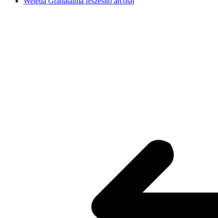
Weleda Gránátalma feszesítő arcolaj