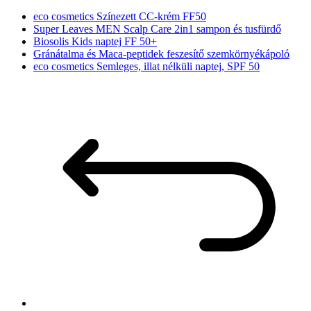
eco cosmetics Színezett CC-krém FF50
Super Leaves MEN Scalp Care 2in1 sampon és tusfürdő
Biosolis Kids naptej FF 50+
Gránátalma és Maca-peptidek feszesítő szemkörnyékápoló
eco cosmetics Semleges, illat nélküli naptej, SPF 50