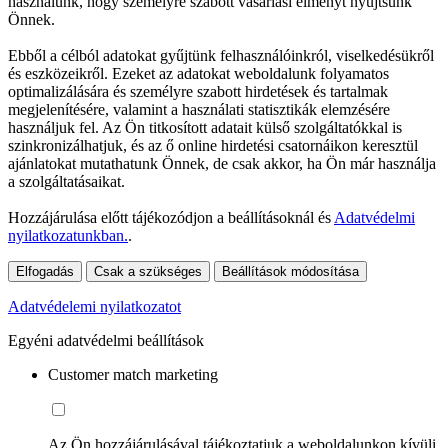
használunk, hogy személyre szabott vásárlási élményt nyújtsunk
Önnek.
Ebből a célból adatokat gyűjtünk felhasználóinkról, viselkedésükről
és eszközeikről. Ezeket az adatokat weboldalunk folyamatos
optimalizálására és személyre szabott hirdetések és tartalmak
megjelenítésére, valamint a használati statisztikák elemzésére
használjuk fel. Az Ön titkosított adatait külső szolgáltatókkal is
szinkronizálhatjuk, és az ő online hirdetési csatornáikon keresztül
ajánlatokat mutathatunk Önnek, de csak akkor, ha Ön már használja
a szolgáltatásaikat.
Hozzájárulása előtt tájékozódjon a beállításoknál és
Adatvédelmi
nyilatkozatunkban.
.
Elfogadás
Csak a szükséges
Beállítások módosítása
Adatvédelemi nyilatkozatot
Egyéni adatvédelmi beállítások
Customer match marketing
Az Ön hozzájárulásával tájékoztatjuk a weboldalunkon kívüli