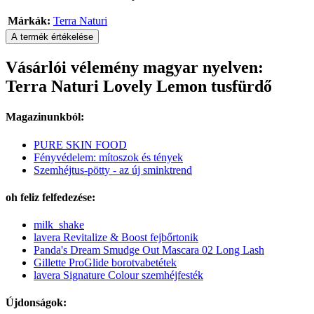
Márkák:
Terra Naturi
A termék értékelése
Vásárlói vélemény magyar nyelven:
Terra Naturi Lovely Lemon tusfürdő
Magazinunkból:
PURE SKIN FOOD
Fényvédelem: mítoszok és tények
Szemhéjtus-pötty - az új sminktrend
oh feliz felfedezése:
milk_shake
lavera Revitalize & Boost fejbőrtonik
Panda's Dream Smudge Out Mascara 02 Long Lash
Gillette ProGlide borotvabetétek
lavera Signature Colour szemhéjfesték
Újdonságok: