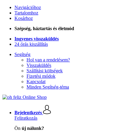
Navigációhoz
Tartalomhoz
Kosárhoz
Szépség, háztartás és életmód
Ingyenes visszaküldés
24 órás kiszállítás
Segítség
Hol van a rendelésem?
Visszaküldés
Szállítási költségek
Fizetési módok
Kapcsolat
Minden Segítség-téma
Bejelentkezés
Feliratkozás
Ön
új nálunk?