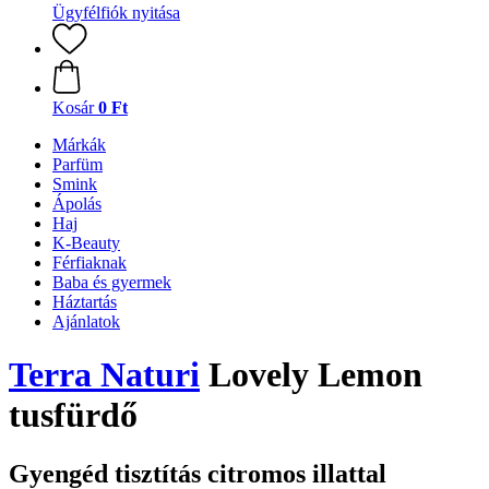
Ügyfélfiók nyitása
Kosár
0 Ft
Márkák
Parfüm
Smink
Ápolás
Haj
K-Beauty
Férfiaknak
Baba és gyermek
Háztartás
Ajánlatok
Terra Naturi
Lovely Lemon
tusfürdő
Gyengéd tisztítás citromos illattal