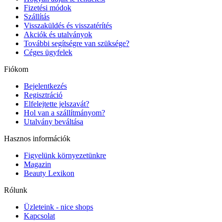
Fizetési módok
Szállítás
Visszaküldés és visszatérítés
Akciók és utalványok
További segítségre van szüksége?
Céges ügyfelek
Fiókom
Bejelentkezés
Regisztráció
Elfelejtette jelszavát?
Hol van a szállítmányom?
Utalvány beváltása
Hasznos információk
Figyelünk környezetünkre
Magazin
Beauty Lexikon
Rólunk
Üzleteink - nice shops
Kapcsolat