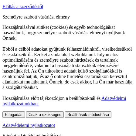
Elállás a szerződéstől
Személyre szabott vásárlási élmény
Hozzájárulásával sütiket (cookies) és egyéb technológiákat
használunk, hogy személyre szabott vásárlási élményt nyújtsunk
Önnek.
Ebből a célból adatokat gyűjtünk felhasználóinkról, viselkedésükről
és eszközeikről. Ezeket az adatokat weboldalunk folyamatos
optimalizálására és személyre szabott hirdetések és tartalmak
megjelenítésére, valamint a használati statisztikák elemzésére
használjuk fel. Az Ön titkosított adatait külső szolgáltatókkal is
szinkronizálhatjuk, és az ő online hirdetési csatornáikon keresztül
ajánlatokat mutathatunk Önnek, de csak akkor, ha Ön már használja
a szolgáltatásaikat.
Hozzájárulása előtt tájékozódjon a beállításoknál és
Adatvédelmi
nyilatkozatunkban.
.
Elfogadás
Csak a szükséges
Beállítások módosítása
Adatvédelemi nyilatkozatot
Egyéni adatvédelmi beállítások