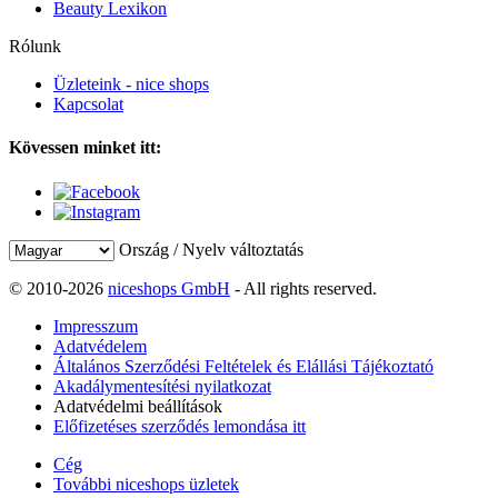
Beauty Lexikon
Rólunk
Üzleteink - nice shops
Kapcsolat
Kövessen minket itt:
Ország / Nyelv változtatás
© 2010-2026
niceshops GmbH
- All rights reserved.
Impresszum
Adatvédelem
Általános Szerződési Feltételek és Elállási Tájékoztató
Akadálymentesítési nyilatkozat
Adatvédelmi beállítások
Előfizetéses szerződés lemondása itt
Cég
További niceshops üzletek