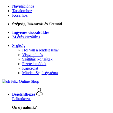
Navigációhoz
Tartalomhoz
Kosárhoz
Szépség, háztartás és életmód
Ingyenes visszaküldés
24 órás kiszállítás
Segítség
Hol van a rendelésem?
Visszaküldés
Szállítási költségek
Fizetési módok
Kapcsolat
Minden Segítség-téma
Bejelentkezés
Feliratkozás
Ön
új nálunk?