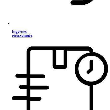
Ingyenes
visszaküldés