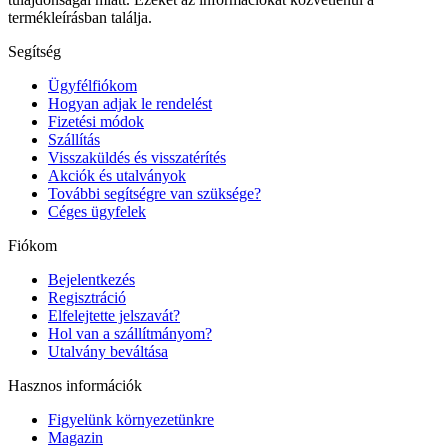
termékleírásban találja.
Segítség
Ügyfélfiókom
Hogyan adjak le rendelést
Fizetési módok
Szállítás
Visszaküldés és visszatérítés
Akciók és utalványok
További segítségre van szüksége?
Céges ügyfelek
Fiókom
Bejelentkezés
Regisztráció
Elfelejtette jelszavát?
Hol van a szállítmányom?
Utalvány beváltása
Hasznos információk
Figyelünk környezetünkre
Magazin