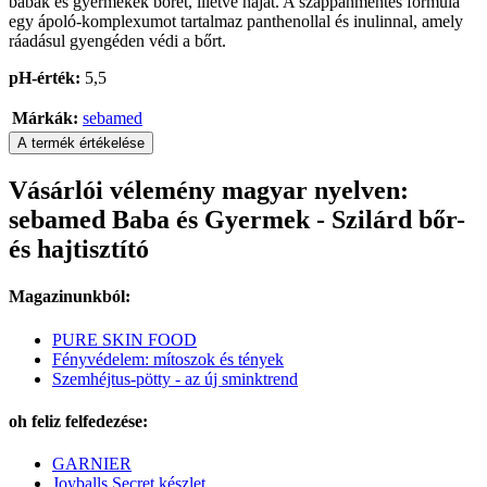
babák és gyermekek bőrét, illetve haját. A szappanmentes formula
egy ápoló-komplexumot tartalmaz panthenollal és inulinnal, amely
ráadásul gyengéden védi a bőrt.
pH-érték:
5,5
Márkák:
sebamed
A termék értékelése
Vásárlói vélemény magyar nyelven:
sebamed Baba és Gyermek - Szilárd bőr-
és hajtisztító
Magazinunkból:
PURE SKIN FOOD
Fényvédelem: mítoszok és tények
Szemhéjtus-pötty - az új sminktrend
oh feliz felfedezése:
GARNIER
Joyballs Secret készlet