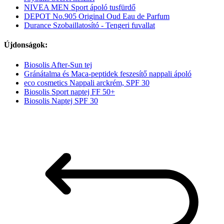
NIVEA MEN Sport ápoló tusfürdő
DEPOT No.905 Original Oud Eau de Parfum
Durance Szobaillatosító - Tengeri fuvallat
Újdonságok:
Biosolis After-Sun tej
Gránátalma és Maca-peptidek feszesítő nappali ápoló
eco cosmetics Nappali arckrém, SPF 30
Biosolis Sport naptej FF 50+
Biosolis Naptej SPF 30