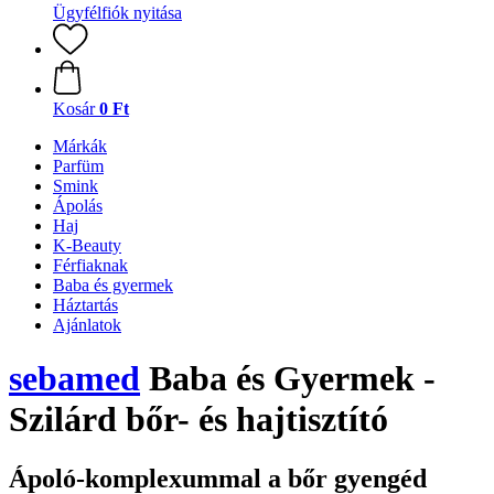
Ügyfélfiók nyitása
Kosár
0 Ft
Márkák
Parfüm
Smink
Ápolás
Haj
K-Beauty
Férfiaknak
Baba és gyermek
Háztartás
Ajánlatok
sebamed
Baba és Gyermek -
Szilárd bőr- és hajtisztító
Ápoló-komplexummal a bőr gyengéd