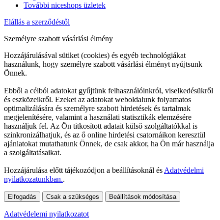
További niceshops üzletek
Elállás a szerződéstől
Személyre szabott vásárlási élmény
Hozzájárulásával sütiket (cookies) és egyéb technológiákat
használunk, hogy személyre szabott vásárlási élményt nyújtsunk
Önnek.
Ebből a célból adatokat gyűjtünk felhasználóinkról, viselkedésükről
és eszközeikről. Ezeket az adatokat weboldalunk folyamatos
optimalizálására és személyre szabott hirdetések és tartalmak
megjelenítésére, valamint a használati statisztikák elemzésére
használjuk fel. Az Ön titkosított adatait külső szolgáltatókkal is
szinkronizálhatjuk, és az ő online hirdetési csatornáikon keresztül
ajánlatokat mutathatunk Önnek, de csak akkor, ha Ön már használja
a szolgáltatásaikat.
Hozzájárulása előtt tájékozódjon a beállításoknál és
Adatvédelmi
nyilatkozatunkban.
.
Elfogadás
Csak a szükséges
Beállítások módosítása
Adatvédelemi nyilatkozatot