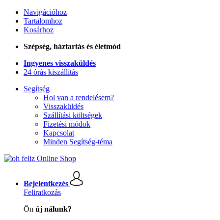
Navigációhoz
Tartalomhoz
Kosárhoz
Szépség, háztartás és életmód
Ingyenes visszaküldés
24 órás kiszállítás
Segítség
Hol van a rendelésem?
Visszaküldés
Szállítási költségek
Fizetési módok
Kapcsolat
Minden Segítség-téma
Bejelentkezés
Feliratkozás
Ön
új nálunk?