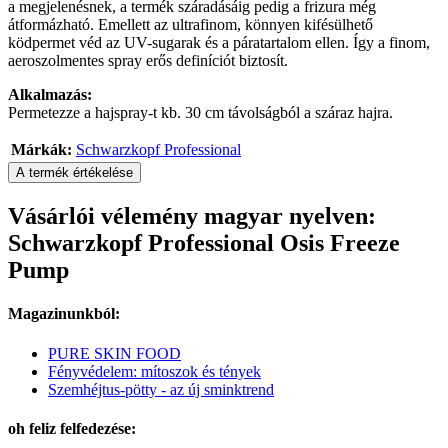
a megjelenésnek, a termék száradásáig pedig a frizura még
átformázható. Emellett az ultrafinom, könnyen kifésülhető
ködpermet véd az UV-sugarak és a páratartalom ellen. Így a finom,
aeroszolmentes spray erős definíciót biztosít.
Alkalmazás:
Permetezze a hajspray-t kb. 30 cm távolságból a száraz hajra.
Márkák:
Schwarzkopf Professional
A termék értékelése
Vásárlói vélemény magyar nyelven:
Schwarzkopf Professional Osis Freeze
Pump
Magazinunkból:
PURE SKIN FOOD
Fényvédelem: mítoszok és tények
Szemhéjtus-pötty - az új sminktrend
oh feliz felfedezése: