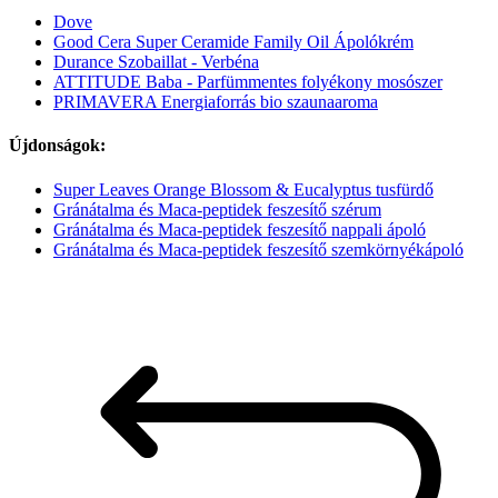
Dove
Good Cera Super Ceramide Family Oil Ápolókrém
Durance Szobaillat - Verbéna
ATTITUDE Baba - Parfümmentes folyékony mosószer
PRIMAVERA Energiaforrás bio szaunaaroma
Újdonságok:
Super Leaves Orange Blossom & Eucalyptus tusfürdő
Gránátalma és Maca-peptidek feszesítő szérum
Gránátalma és Maca-peptidek feszesítő nappali ápoló
Gránátalma és Maca-peptidek feszesítő szemkörnyékápoló