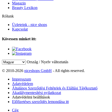
Magazin
Beauty Lexikon
Rólunk
Üzleteink - nice shops
Kapcsolat
Kövessen minket itt:
Ország / Nyelv változtatás
© 2010-2026
niceshops GmbH
- All rights reserved.
Impresszum
Adatvédelem
Általános Szerződési Feltételek és Elállási Tájékoztató
Akadálymentesítési nyilatkozat
Adatvédelmi beállítások
Előfizetéses szerződés lemondása itt
Cég