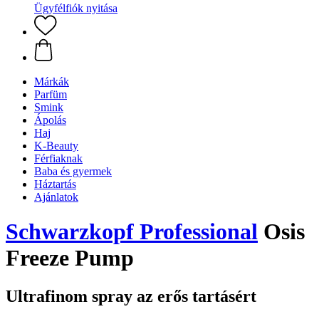
Ügyfélfiók nyitása
Márkák
Parfüm
Smink
Ápolás
Haj
K-Beauty
Férfiaknak
Baba és gyermek
Háztartás
Ajánlatok
Schwarzkopf Professional
Osis
Freeze Pump
Ultrafinom spray az erős tartásért