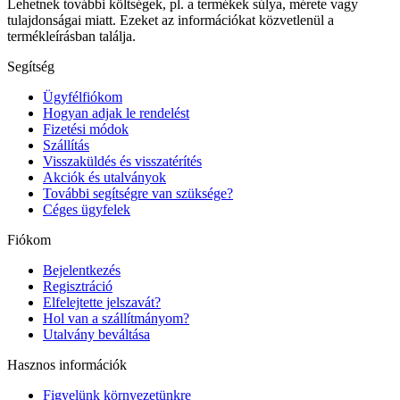
Lehetnek további költségek, pl. a termékek súlya, mérete vagy
tulajdonságai miatt. Ezeket az információkat közvetlenül a
termékleírásban találja.
Segítség
Ügyfélfiókom
Hogyan adjak le rendelést
Fizetési módok
Szállítás
Visszaküldés és visszatérítés
Akciók és utalványok
További segítségre van szüksége?
Céges ügyfelek
Fiókom
Bejelentkezés
Regisztráció
Elfelejtette jelszavát?
Hol van a szállítmányom?
Utalvány beváltása
Hasznos információk
Figyelünk környezetünkre