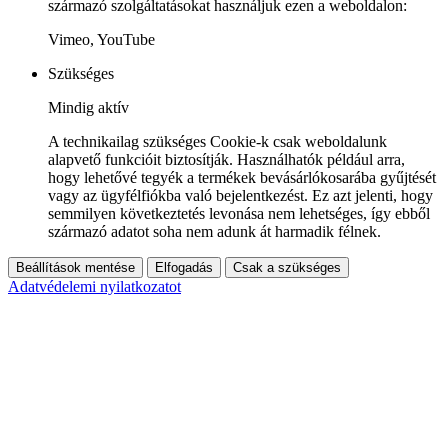
származó szolgáltatásokat használjuk ezen a weboldalon:
Vimeo, YouTube
Szükséges
Mindig aktív
A technikailag szükséges Cookie-k csak weboldalunk
alapvető funkcióit biztosítják. Használhatók például arra,
hogy lehetővé tegyék a termékek bevásárlókosarába gyűjtését
vagy az ügyfélfiókba való bejelentkezést. Ez azt jelenti, hogy
semmilyen következtetés levonása nem lehetséges, így ebből
származó adatot soha nem adunk át harmadik félnek.
Beállítások mentése
Elfogadás
Csak a szükséges
Adatvédelemi nyilatkozatot