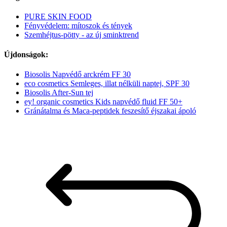
PURE SKIN FOOD
Fényvédelem: mítoszok és tények
Szemhéjtus-pötty - az új sminktrend
Újdonságok:
Biosolis Napvédő arckrém FF 30
eco cosmetics Semleges, illat nélküli naptej, SPF 30
Biosolis After-Sun tej
ey! organic cosmetics Kids napvédő fluid FF 50+
Gránátalma és Maca-peptidek feszesítő éjszakai ápoló