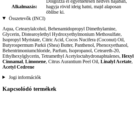
Dolgozza el egyenletesen nedves hajában,
Alkalmazás:
hagyja rövid ideig hatni, majd alaposan
öblítse ki.
Összetevők (INCI)
Aqua, Cetearylalcohol, Behenamidopropyl Dimethylamine,
Glycerin, Distearoylethyl Hydroxyethylmonium Methosulfate,
Isopropyl Myristate, Citric Acid, Cocos Nucifera (Coconut) Oil,
Butyrospermum Parkii (Shea) Butter, Panthenol, Phenoxyethanol,
Behentrimoniumchloride, Parfum, Isopropanol, Ceteareth-20,
Ethylhexylglycerin, Tetramethyl Acetyloctahydronaphtalenes,
Hexyl
Cinnamal
,
Limonene
, Citrus Aurantium Peel Oil,
Linalyl Acetate
,
Acetyl Cedrene
Jogi információk
Kapcsolódó termékek