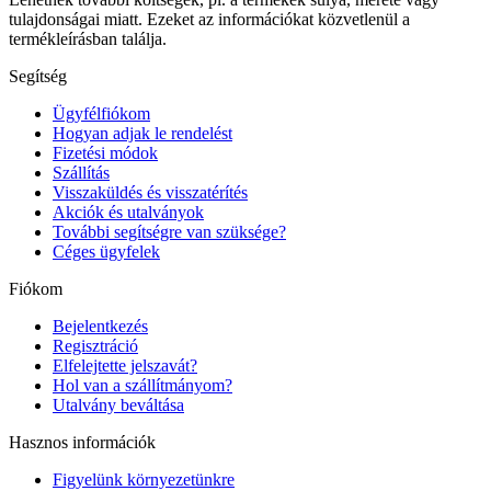
tulajdonságai miatt. Ezeket az információkat közvetlenül a
termékleírásban találja.
Segítség
Ügyfélfiókom
Hogyan adjak le rendelést
Fizetési módok
Szállítás
Visszaküldés és visszatérítés
Akciók és utalványok
További segítségre van szüksége?
Céges ügyfelek
Fiókom
Bejelentkezés
Regisztráció
Elfelejtette jelszavát?
Hol van a szállítmányom?
Utalvány beváltása
Hasznos információk
Figyelünk környezetünkre