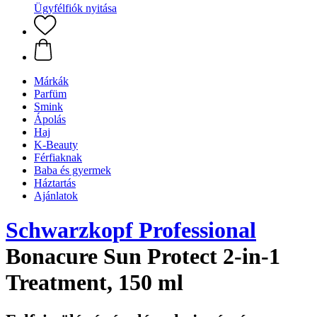
Ügyfélfiók nyitása
Márkák
Parfüm
Smink
Ápolás
Haj
K-Beauty
Férfiaknak
Baba és gyermek
Háztartás
Ajánlatok
Schwarzkopf Professional
Bonacure Sun Protect 2-in-1
Treatment, 150 ml