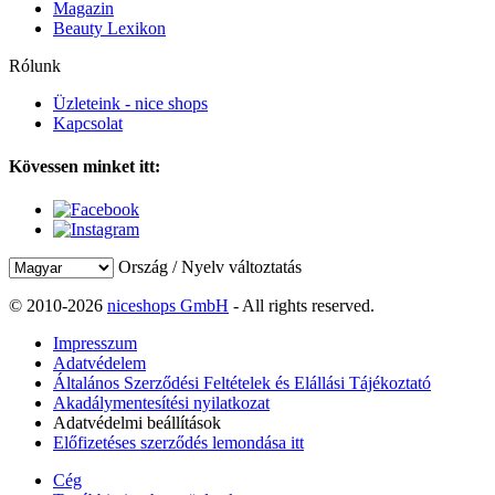
Magazin
Beauty Lexikon
Rólunk
Üzleteink - nice shops
Kapcsolat
Kövessen minket itt:
Ország / Nyelv változtatás
© 2010-2026
niceshops GmbH
- All rights reserved.
Impresszum
Adatvédelem
Általános Szerződési Feltételek és Elállási Tájékoztató
Akadálymentesítési nyilatkozat
Adatvédelmi beállítások
Előfizetéses szerződés lemondása itt
Cég