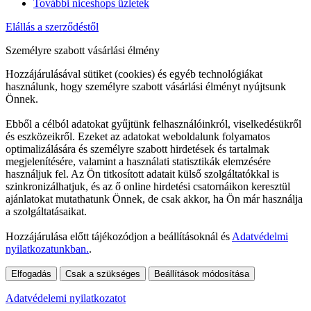
További niceshops üzletek
Elállás a szerződéstől
Személyre szabott vásárlási élmény
Hozzájárulásával sütiket (cookies) és egyéb technológiákat
használunk, hogy személyre szabott vásárlási élményt nyújtsunk
Önnek.
Ebből a célból adatokat gyűjtünk felhasználóinkról, viselkedésükről
és eszközeikről. Ezeket az adatokat weboldalunk folyamatos
optimalizálására és személyre szabott hirdetések és tartalmak
megjelenítésére, valamint a használati statisztikák elemzésére
használjuk fel. Az Ön titkosított adatait külső szolgáltatókkal is
szinkronizálhatjuk, és az ő online hirdetési csatornáikon keresztül
ajánlatokat mutathatunk Önnek, de csak akkor, ha Ön már használja
a szolgáltatásaikat.
Hozzájárulása előtt tájékozódjon a beállításoknál és
Adatvédelmi
nyilatkozatunkban.
.
Elfogadás
Csak a szükséges
Beállítások módosítása
Adatvédelemi nyilatkozatot