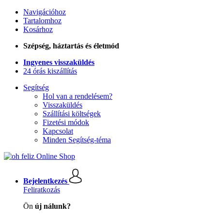
Navigációhoz
Tartalomhoz
Kosárhoz
Szépség, háztartás és életmód
Ingyenes visszaküldés
24 órás kiszállítás
Segítség
Hol van a rendelésem?
Visszaküldés
Szállítási költségek
Fizetési módok
Kapcsolat
Minden Segítség-téma
Bejelentkezés
Feliratkozás
Ön
új nálunk?