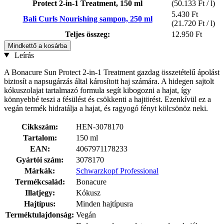
Protect 2-in-1 Treatment, 150 ml
(50.133 Ft / l)
5.430 Ft
Bali Curls Nourishing sampon, 250 ml
(21.720 Ft / l)
Teljes összeg:
12.950 Ft
Mindkettő a kosárba
Leírás
A Bonacure Sun Protect 2-in-1 Treatment gazdag összetételű ápolást
biztosít a napsugárzás által károsított haj számára. A hidegen sajtolt
kókuszolajat tartalmazó formula segít kibogozni a hajat, így
könnyebbé teszi a fésülést és csökkenti a hajtörést. Ezenkívül ez a
vegán termék hidratálja a hajat, és ragyogó fényt kölcsönöz neki.
Cikkszám:
HEN-3078170
Tartalom:
150 ml
EAN:
4067971178233
Gyártói szám:
3078170
Márkák:
Schwarzkopf Professional
Termékcsalád:
Bonacure
Illatjegy:
Kókusz
Hajtípus:
Minden hajtípusra
Terméktulajdonság:
Vegán