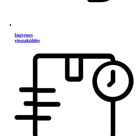
Ingyenes
visszaküldés