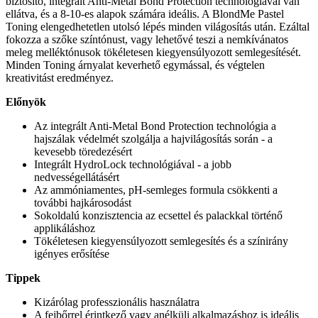
biztosító, integrált Anti-Metal Bond Protection technológiával van
ellátva, és a 8-10-es alapok számára ideális. A BlondMe Pastel
Toning elengedhetetlen utolsó lépés minden világosítás után. Ezáltal
fokozza a szőke színtónust, vagy lehetővé teszi a nemkívánatos
meleg melléktónusok tökéletesen kiegyensúlyozott semlegesítését.
Minden Toning árnyalat keverhető egymással, és végtelen
kreativitást eredményez.
Előnyök
Az integrált Anti-Metal Bond Protection technológia a
hajszálak védelmét szolgálja a hajvilágosítás során - a
kevesebb töredezésért
Integrált HydroLock technológiával - a jobb
nedvességellátásért
Az ammóniamentes, pH-semleges formula csökkenti a
további hajkárosodást
Sokoldalú konzisztencia az ecsettel és palackkal történő
applikáláshoz
Tökéletesen kiegyensúlyozott semlegesítés és a színirány
igényes erősítése
Tippek
Kizárólag professzionális használatra
A fejbőrrel érintkező vagy anélküli alkalmazáshoz is ideális