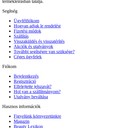
termékleírásban találja.
Segítség
Ügyfélfiókom
Hogyan adjak le rendelést
Fizetési módok
Szállítás
Visszaküldés és visszatérítés
Akciók és utalványok
További segítségre van szüksége?
Céges ügyfelek
Fiókom
Bejelentkezés
Regisztráció
Elfelejtette jelszavát?
Hol van a szállítmányom?
Utalvány beváltása
Hasznos információk
Figyelünk környezetünkre
Magazin
Beauty Lexikon