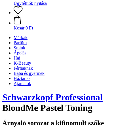
Ügyfélfiók nyitása
Kosár
0 Ft
Márkák
Parfüm
Smink
Ápolás
Haj
K-Beauty
Férfiaknak
Baba és gyermek
Háztartás
Ajánlatok
Schwarzkopf Professional
BlondMe Pastel Toning
Árnyaló sorozat a kifinomult szőke