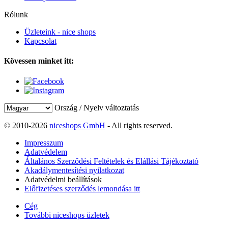
Rólunk
Üzleteink - nice shops
Kapcsolat
Kövessen minket itt:
Ország / Nyelv változtatás
© 2010-2026
niceshops GmbH
- All rights reserved.
Impresszum
Adatvédelem
Általános Szerződési Feltételek és Elállási Tájékoztató
Akadálymentesítési nyilatkozat
Adatvédelmi beállítások
Előfizetéses szerződés lemondása itt
Cég
További niceshops üzletek