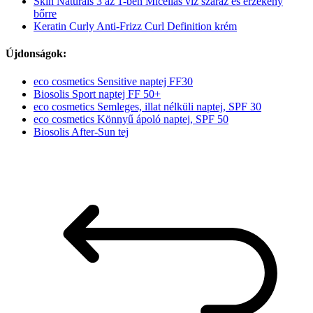
Skin Naturals 3 az 1-ben Micellás víz száraz és érzékeny
bőrre
Keratin Curly Anti-Frizz Curl Definition krém
Újdonságok:
eco cosmetics Sensitive naptej FF30
Biosolis Sport naptej FF 50+
eco cosmetics Semleges, illat nélküli naptej, SPF 30
eco cosmetics Könnyű ápoló naptej, SPF 50
Biosolis After-Sun tej