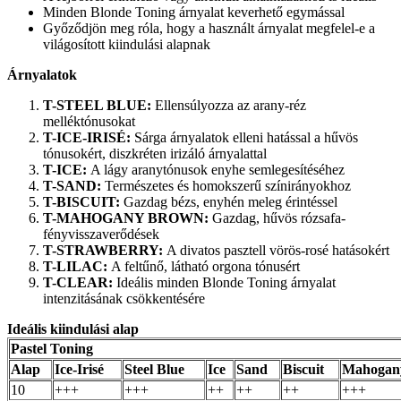
Minden Blonde Toning árnyalat keverhető egymással
Győződjön meg róla, hogy a használt árnyalat megfelel-e a
világosított kiindulási alapnak
Árnyalatok
T-STEEL BLUE:
Ellensúlyozza az arany-réz
melléktónusokat
T-ICE-IRISÉ:
Sárga árnyalatok elleni hatással a hűvös
tónusokért, diszkréten irizáló árnyalattal
T-ICE:
A lágy aranytónusok enyhe semlegesítéséhez
T-SAND:
Természetes és homokszerű színirányokhoz
T-BISCUIT:
Gazdag bézs, enyhén meleg érintéssel
T-MAHOGANY BROWN:
Gazdag, hűvös rózsafa-
fényvisszaverődések
T-STRAWBERRY:
A divatos pasztell vörös-rosé hatásokért
T-LILAC:
A feltűnő, látható orgona tónusért
T-CLEAR:
Ideális minden Blonde Toning árnyalat
intenzitásának csökkentésére
Ideális kiindulási alap
Pastel Toning
Alap
Ice-Irisé
Steel Blue
Ice
Sand
Biscuit
Mahogan
10
+++
+++
++
++
++
+++