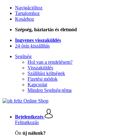
Navigációhoz
Tartalomhoz
Kosárhoz
Szépség, háztartás és életmód
Ingyenes visszaküldés
24 órás kiszállítás
Segítség
Hol van a rendelésem?
Visszaküldés
Szállítási költségek
Fizetési módok
Kapcsolat
Minden Segítség-téma
Bejelentkezés
Feliratkozás
Ön
új nálunk?