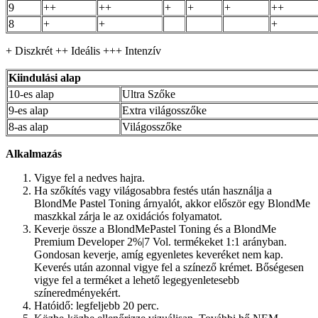
9
++
++
+
+
+
++
8
+
+
+
+ Diszkrét ++ Ideális +++ Intenzív
Kiindulási alap
10-es alap
Ultra Szőke
9-es alap
Extra világosszőke
8-as alap
Világosszőke
Alkalmazás
Vigye fel a nedves hajra.
Ha szőkítés vagy világosabbra festés után használja a
BlondMe Pastel Toning árnyalót, akkor először egy BlondMe
maszkkal zárja le az oxidációs folyamatot.
Keverje össze a BlondMePastel Toning és a BlondMe
Premium Developer 2%|7 Vol. termékeket 1:1 arányban.
Gondosan keverje, amíg egyenletes keveréket nem kap.
Keverés után azonnal vigye fel a színező krémet. Bőségesen
vigye fel a terméket a lehető legegyenletesebb
színeredményekért.
Hatóidő: legfeljebb 20 perc.