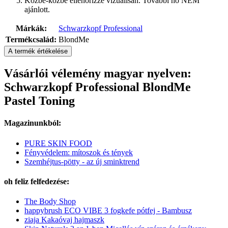
Közbe-közbe ellenőrizze vizuálisan. További hő NEM
ajánlott.
Márkák:
Schwarzkopf Professional
Termékcsalád:
BlondMe
A termék értékelése
Vásárlói vélemény magyar nyelven:
Schwarzkopf Professional BlondMe
Pastel Toning
Magazinunkból:
PURE SKIN FOOD
Fényvédelem: mítoszok és tények
Szemhéjtus-pötty - az új sminktrend
oh feliz felfedezése:
The Body Shop
happybrush ECO VIBE 3 fogkefe pótfej - Bambusz
ziaja Kakaóvaj hajmaszk