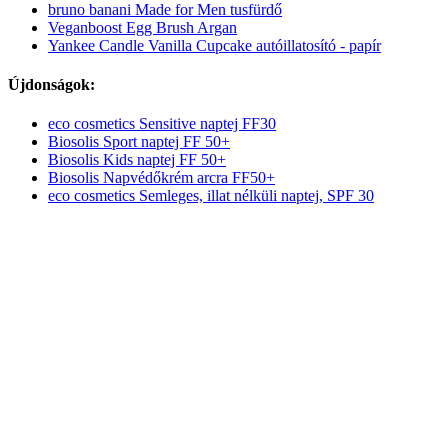
bruno banani Made for Men tusfürdő
Veganboost Egg Brush Argan
Yankee Candle Vanilla Cupcake autóillatosító - papír
Újdonságok:
eco cosmetics Sensitive naptej FF30
Biosolis Sport naptej FF 50+
Biosolis Kids naptej FF 50+
Biosolis Napvédőkrém arcra FF50+
eco cosmetics Semleges, illat nélküli naptej, SPF 30