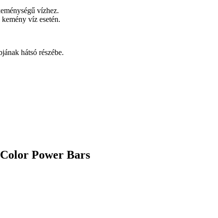
 keménységű vízhez.
s kemény víz esetén.
jának hátsó részébe.
 Color Power Bars