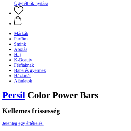
Ügyfélfiók nyitása
Márkák
Parfüm
Smink
Ápolás
Haj
K-Beauty
Férfiaknak
Baba és gyermek
Háztartás
Ajánlatok
Persil
Color Power Bars
Kellemes frissesség
Jelenleg egy értékelés.