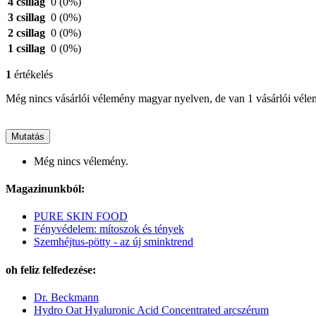
4 csillag
0
(0%)
3 csillag
0
(0%)
2 csillag
0
(0%)
1 csillag
0
(0%)
1
értékelés
Még nincs vásárlói vélemény magyar nyelven, de van 1 vásárlói vél
Mutatás
Még nincs vélemény.
Magazinunkból:
PURE SKIN FOOD
Fényvédelem: mítoszok és tények
Szemhéjtus-pötty - az új sminktrend
oh feliz felfedezése:
Dr. Beckmann
Hydro Oat Hyaluronic Acid Concentrated arcszérum