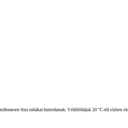
llemesen friss ruhákat biztosítanak. Védőfóliájuk 20 °C-tól vízben oldód