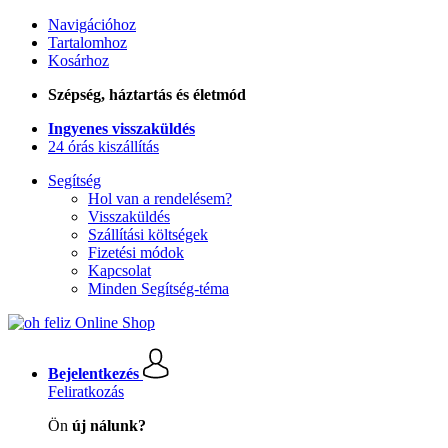
Navigációhoz
Tartalomhoz
Kosárhoz
Szépség, háztartás és életmód
Ingyenes visszaküldés
24 órás kiszállítás
Segítség
Hol van a rendelésem?
Visszaküldés
Szállítási költségek
Fizetési módok
Kapcsolat
Minden Segítség-téma
Bejelentkezés
Feliratkozás
Ön
új nálunk?