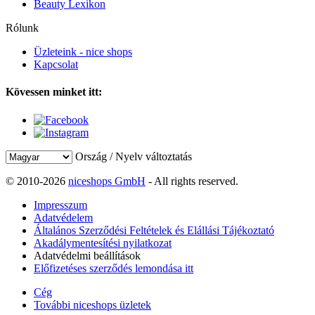
Beauty Lexikon
Rólunk
Üzleteink - nice shops
Kapcsolat
Kövessen minket itt:
Ország / Nyelv változtatás
© 2010-2026
niceshops GmbH
- All rights reserved.
Impresszum
Adatvédelem
Általános Szerződési Feltételek és Elállási Tájékoztató
Akadálymentesítési nyilatkozat
Adatvédelmi beállítások
Előfizetéses szerződés lemondása itt
Cég
További niceshops üzletek