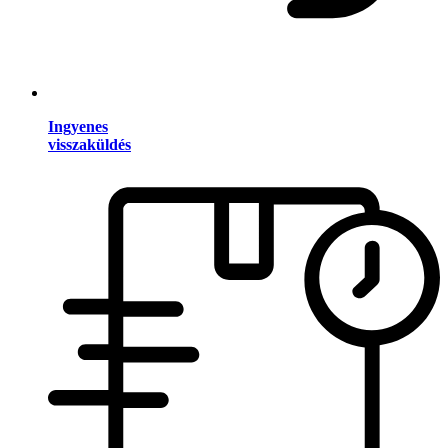
Ingyenes
visszaküldés