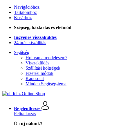
Navigációhoz
Tartalomhoz
Kosárhoz
Szépség, háztartás és életmód
Ingyenes visszaküldés
24 órás kiszállítás
Segítség
Hol van a rendelésem?
Visszaküldés
Szállítási költségek
Fizetési módok
Kapcsolat
Minden Segítség-téma
Bejelentkezés
Feliratkozás
Ön
új nálunk?