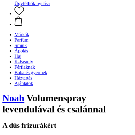
Ügyfélfiók nyitása
Márkák
Parfüm
Smink
Ápolás
Haj
K-Beauty
Férfiaknak
Baba és gyermek
Háztartás
Ajánlatok
Noah
Volumenspray
levendulával és csalánnal
A dús frizurákért