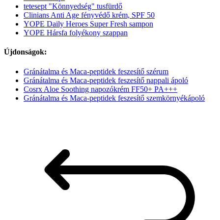
tetesept "Könnyedség" tusfürdő
Clinians Anti Age fényvédő krém, SPF 50
YOPE Daily Heroes Super Fresh sampon
YOPE Hársfa folyékony szappan
Újdonságok:
Gránátalma és Maca-peptidek feszesítő szérum
Gránátalma és Maca-peptidek feszesítő nappali ápoló
Cosrx Aloe Soothing napozókrém FF50+ PA+++
Gránátalma és Maca-peptidek feszesítő szemkörnyékápoló