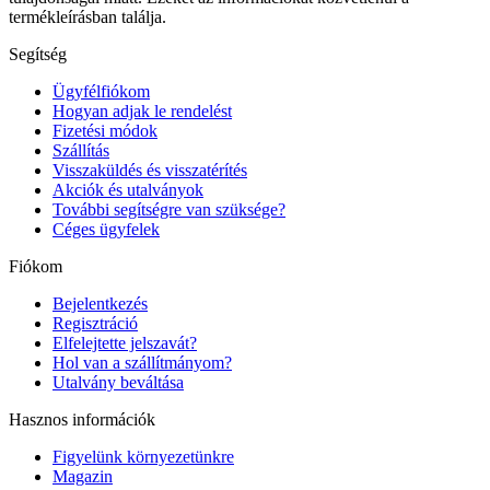
termékleírásban találja.
Segítség
Ügyfélfiókom
Hogyan adjak le rendelést
Fizetési módok
Szállítás
Visszaküldés és visszatérítés
Akciók és utalványok
További segítségre van szüksége?
Céges ügyfelek
Fiókom
Bejelentkezés
Regisztráció
Elfelejtette jelszavát?
Hol van a szállítmányom?
Utalvány beváltása
Hasznos információk
Figyelünk környezetünkre
Magazin