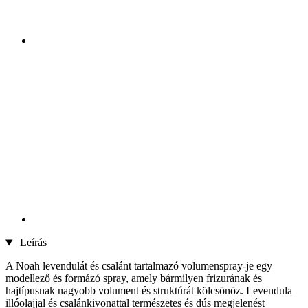
Leírás
A Noah levendulát és csalánt tartalmazó volumenspray-je egy
modellező és formázó spray, amely bármilyen frizurának és
hajtípusnak nagyobb volument és struktúrát kölcsönöz. Levendula
illóolajjal és csalánkivonattal természetes és dús megjelenést