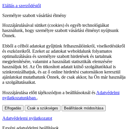
Elállás a szerződéstől
Személyre szabott vásárlási élmény
Hozzájárulásával sütiket (cookies) és egyéb technológiákat
használunk, hogy személyre szabott vásárlási élményt nyújtsunk
Önnek.
Ebből a célból adatokat gyűjtünk felhasználóinkról, viselkedésükről
és eszközeikről. Ezeket az adatokat weboldalunk folyamatos
optimalizálására és személyre szabott hirdetések és tartalmak
megjelenítésére, valamint a használati statisztikák elemzésére
használjuk fel. Az Ön titkosított adatait külső szolgáltatókkal is
szinkronizálhatjuk, és az ő online hirdetési csatornáikon keresztül
ajánlatokat mutathatunk Önnek, de csak akkor, ha Ön már használja
a szolgáltatásaikat.
Hozzájárulása előtt tájékozódjon a beállításoknál és
Adatvédelmi
nyilatkozatunkban.
.
Elfogadás
Csak a szükséges
Beállítások módosítása
Adatvédelemi nyilatkozatot
Egyéni adatvédelmi beállítások