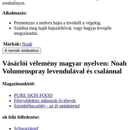
eredményez.
Alkalmazás:
Permetezze a nedves hajra a tövektől a végekig.
Szárítsa meg haját hajszárítóval, vagy hagyja levegőn
megszáradni.
Márkák:
Noah
A termék értékelése
Vásárlói vélemény magyar nyelven: Noah
Volumenspray levendulával és csalánnal
Magazinunkból:
PURE SKIN FOOD
Fényvédelem: mítoszok és tények
Szemhéjtus-pötty - az új sminktrend
oh feliz felfedezése:
Schwarzkopf