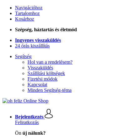
Navigációhoz
Tartalomhoz
Kosárhoz
Szépség, háztartás és életmód
Ingyenes visszaküldés
24 órás kiszállítás
Segítség
Hol van a rendelésem?
Visszaküldés
Szállítási költségek
Fizetési módok
Kapcsolat
Minden Segítség-téma
Bejelentkezés
Feliratkozás
Ön
új nálunk?