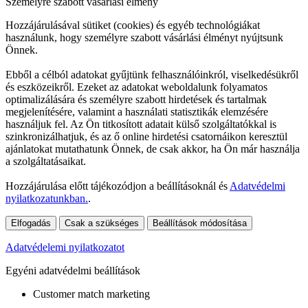
Személyre szabott vásárlási élmény
Hozzájárulásával sütiket (cookies) és egyéb technológiákat
használunk, hogy személyre szabott vásárlási élményt nyújtsunk
Önnek.
Ebből a célból adatokat gyűjtünk felhasználóinkról, viselkedésükről
és eszközeikről. Ezeket az adatokat weboldalunk folyamatos
optimalizálására és személyre szabott hirdetések és tartalmak
megjelenítésére, valamint a használati statisztikák elemzésére
használjuk fel. Az Ön titkosított adatait külső szolgáltatókkal is
szinkronizálhatjuk, és az ő online hirdetési csatornáikon keresztül
ajánlatokat mutathatunk Önnek, de csak akkor, ha Ön már használja
a szolgáltatásaikat.
Hozzájárulása előtt tájékozódjon a beállításoknál és
Adatvédelmi
nyilatkozatunkban.
.
Elfogadás
Csak a szükséges
Beállítások módosítása
Adatvédelemi nyilatkozatot
Egyéni adatvédelmi beállítások
Customer match marketing