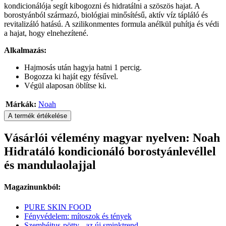
kondicionálója segít kibogozni és hidratálni a szöszös hajat. A
borostyánból származó, biológiai minősítésű, aktív víz tápláló és
revitalizáló hatású. A szilikonmentes formula anélkül puhítja és védi
a hajat, hogy elnehezítené.
Alkalmazás:
Hajmosás után hagyja hatni 1 percig.
Bogozza ki haját egy fésűvel.
Végül alaposan öblítse ki.
Márkák:
Noah
A termék értékelése
Vásárlói vélemény magyar nyelven: Noah
Hidratáló kondicionáló borostyánlevéllel
és mandulaolajjal
Magazinunkból:
PURE SKIN FOOD
Fényvédelem: mítoszok és tények
Szemhéjtus-pötty - az új sminktrend