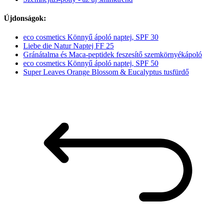
Újdonságok:
eco cosmetics Könnyű ápoló naptej, SPF 30
Liebe die Natur Naptej FF 25
Gránátalma és Maca-peptidek feszesítő szemkörnyékápoló
eco cosmetics Könnyű ápoló naptej, SPF 50
Super Leaves Orange Blossom & Eucalyptus tusfürdő