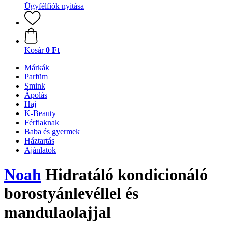
Ügyfélfiók nyitása
Kosár
0 Ft
Márkák
Parfüm
Smink
Ápolás
Haj
K-Beauty
Férfiaknak
Baba és gyermek
Háztartás
Ajánlatok
Noah
Hidratáló kondicionáló
borostyánlevéllel és
mandulaolajjal