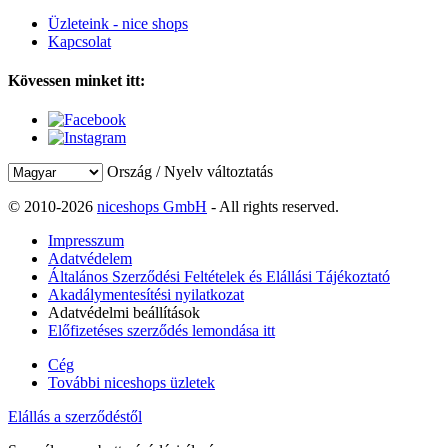
Üzleteink - nice shops
Kapcsolat
Kövessen minket itt:
Ország / Nyelv változtatás
© 2010-2026
niceshops GmbH
- All rights reserved.
Impresszum
Adatvédelem
Általános Szerződési Feltételek és Elállási Tájékoztató
Akadálymentesítési nyilatkozat
Adatvédelmi beállítások
Előfizetéses szerződés lemondása itt
Cég
További niceshops üzletek
Elállás a szerződéstől