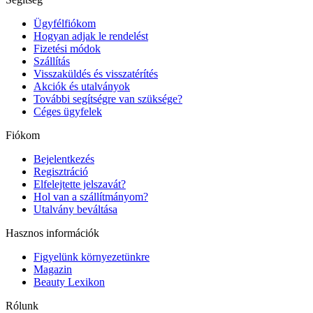
Ügyfélfiókom
Hogyan adjak le rendelést
Fizetési módok
Szállítás
Visszaküldés és visszatérítés
Akciók és utalványok
További segítségre van szüksége?
Céges ügyfelek
Fiókom
Bejelentkezés
Regisztráció
Elfelejtette jelszavát?
Hol van a szállítmányom?
Utalvány beváltása
Hasznos információk
Figyelünk környezetünkre
Magazin
Beauty Lexikon
Rólunk