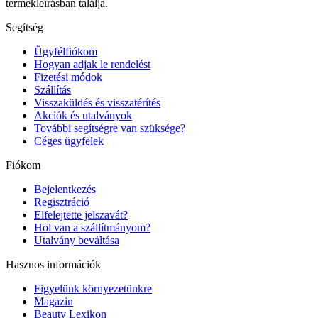
termékleírásban találja.
Segítség
Ügyfélfiókom
Hogyan adjak le rendelést
Fizetési módok
Szállítás
Visszaküldés és visszatérítés
Akciók és utalványok
További segítségre van szüksége?
Céges ügyfelek
Fiókom
Bejelentkezés
Regisztráció
Elfelejtette jelszavát?
Hol van a szállítmányom?
Utalvány beváltása
Hasznos információk
Figyelünk környezetünkre
Magazin
Beauty Lexikon