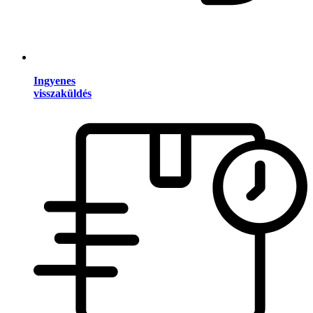
Ingyenes
visszaküldés