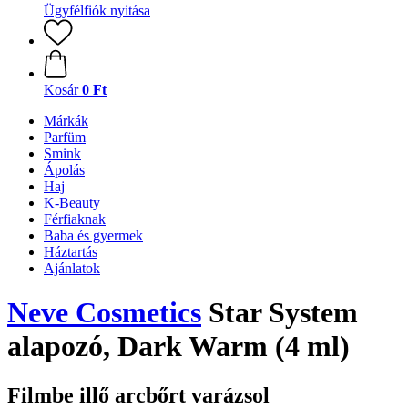
Ügyfélfiók nyitása
Kosár
0 Ft
Márkák
Parfüm
Smink
Ápolás
Haj
K-Beauty
Férfiaknak
Baba és gyermek
Háztartás
Ajánlatok
Neve Cosmetics
Star System
alapozó, Dark Warm (4 ml)
Filmbe illő arcbőrt varázsol