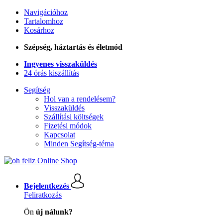
Navigációhoz
Tartalomhoz
Kosárhoz
Szépség, háztartás és életmód
Ingyenes visszaküldés
24 órás kiszállítás
Segítség
Hol van a rendelésem?
Visszaküldés
Szállítási költségek
Fizetési módok
Kapcsolat
Minden Segítség-téma
Bejelentkezés
Feliratkozás
Ön
új nálunk?