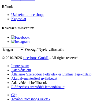
Rólunk
Üzleteink - nice shops
Kapcsolat
Kövessen minket itt:
Ország / Nyelv változtatás
© 2010-2026
niceshops GmbH
- All rights reserved.
Impresszum
Adatvédelem
Általános Szerződési Feltételek és Elállási Tájékoztató
Akadálymentesítési nyilatkozat
Adatvédelmi beállítások
Előfizetéses szerződés lemondása itt
Cég
További niceshops üzletek