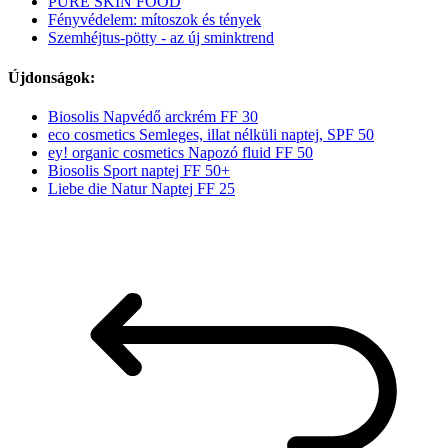
PURE SKIN FOOD
Fényvédelem: mítoszok és tények
Szemhéjtus-pötty - az új sminktrend
Újdonságok:
Biosolis Napvédő arckrém FF 30
eco cosmetics Semleges, illat nélküli naptej, SPF 50
ey! organic cosmetics Napozó fluid FF 50
Biosolis Sport naptej FF 50+
Liebe die Natur Naptej FF 25