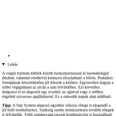
Leírás
A vegán formula többek között rizskorpaviasszal és baobabolajjal
dúsított, valamint rendkívül könnyen eloszlatható a bőrön. Praktikus
formájának köszönhetően jól fekszik a kézben. Egyszerűen hagyja a
stiftet végigsiklani az arcán a szín felviteléhez. Ezt követően
dolgozza el az alapozót egy ecsettel, az ujjaival vagy a stifthez
rögzített szivacsos applikátorral. Ez a második kupak alatt található.
Tipp
: A Star System alapozó egyetlen vékony rétege is elegendő a
jól fedő eredményhez. Szükség esetén természetesen további rétegek
is felvihetők. Több színárnyalat egyedi kombinációja is használható