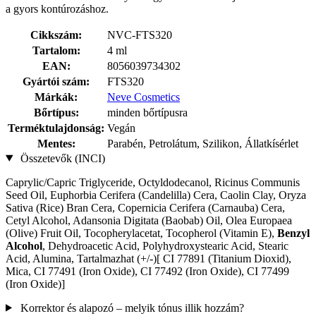
a gyors kontúrozáshoz.
Cikkszám:
NVC-FTS320
Tartalom:
4 ml
EAN:
8056039734302
Gyártói szám:
FTS320
Márkák:
Neve Cosmetics
Bőrtípus:
minden bőrtípusra
Terméktulajdonság:
Vegán
Mentes:
Parabén, Petrolátum, Szilikon, Állatkísérlet
Összetevők (INCI)
Caprylic/Capric Triglyceride, Octyldodecanol, Ricinus Communis
Seed Oil, Euphorbia Cerifera (Candelilla) Cera, Caolin Clay, Oryza
Sativa (Rice) Bran Cera, Copernicia Cerifera (Carnauba) Cera,
Cetyl Alcohol, Adansonia Digitata (Baobab) Oil, Olea Europaea
(Olive) Fruit Oil, Tocopherylacetat, Tocopherol (Vitamin E),
Benzyl
Alcohol
, Dehydroacetic Acid, Polyhydroxystearic Acid, Stearic
Acid, Alumina, Tartalmazhat (+/-)[ CI 77891 (Titanium Dioxid),
Mica, CI 77491 (Iron Oxide), CI 77492 (Iron Oxide), CI 77499
(Iron Oxide)]
Korrektor és alapozó – melyik tónus illik hozzám?