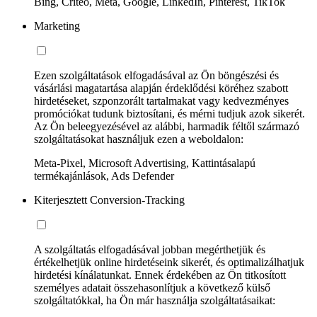
Bing, Criteo, Meta, Google, LinkedIn, Pinterest, TikTok
Marketing
Ezen szolgáltatások elfogadásával az Ön böngészési és
vásárlási magatartása alapján érdeklődési köréhez szabott
hirdetéseket, szponzorált tartalmakat vagy kedvezményes
promóciókat tudunk biztosítani, és mérni tudjuk azok sikerét.
Az Ön beleegyezésével az alábbi, harmadik féltől származó
szolgáltatásokat használjuk ezen a weboldalon:
Meta-Pixel, Microsoft Advertising, Kattintásalapú
termékajánlások, Ads Defender
Kiterjesztett Conversion-Tracking
A szolgáltatás elfogadásával jobban megérthetjük és
értékelhetjük online hirdetéseink sikerét, és optimalizálhatjuk
hirdetési kínálatunkat. Ennek érdekében az Ön titkosított
személyes adatait összehasonlítjuk a következő külső
szolgáltatókkal, ha Ön már használja szolgáltatásaikat: