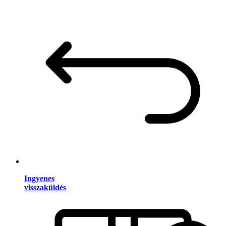
Ingyenes
visszaküldés