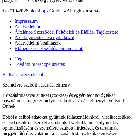
Ország / Nyelv változtatás
© 2010-2026
niceshops GmbH
- All rights reserved.
Impresszum
Adatvédelem
Általános Szerződési Feltételek és Elállási Tájékoztató
Akadálymentesítési nyilatkozat
Adatvédelmi beállítások
Előfizetéses szerződés lemondása itt
Cég
További niceshops üzletek
Elállás a szerződéstől
Személyre szabott vásárlási élmény
Hozzájárulásával sütiket (cookies) és egyéb technológiákat
használunk, hogy személyre szabott vásárlási élményt nyújtsunk
Önnek.
Ebből a célból adatokat gyűjtünk felhasználóinkról, viselkedésükről
és eszközeikről. Ezeket az adatokat weboldalunk folyamatos
optimalizálására és személyre szabott hirdetések és tartalmak
megjelenítésére, valamint a használati statisztikák elemzésére