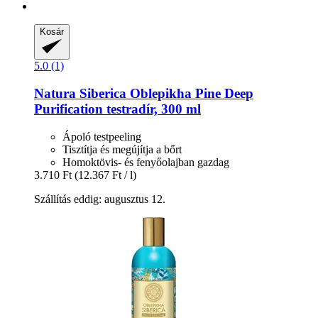
Kosár
5.0 (1)
Natura Siberica
Oblepikha Pine Deep
Purification testradír, 300 ml
Ápoló testpeeling
Tisztítja és megújítja a bőrt
Homoktövis- és fenyőolajban gazdag
3.710 Ft
(12.367 Ft / l)
Szállítás eddig: augusztus 12.