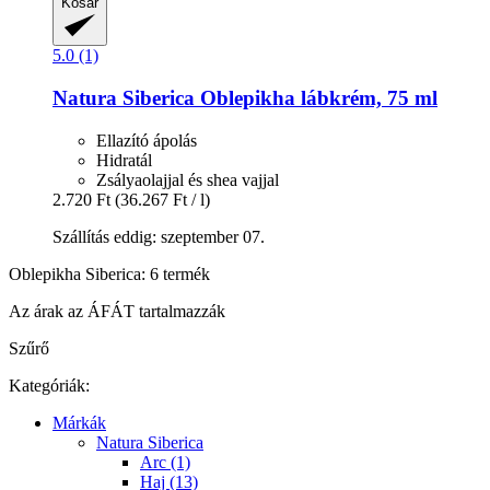
Kosár
5.0 (1)
Natura Siberica
Oblepikha lábkrém, 75 ml
Ellazító ápolás
Hidratál
Zsályaolajjal és shea vajjal
2.720 Ft
(36.267 Ft / l)
Szállítás eddig: szeptember 07.
Oblepikha Siberica: 6 termék
Az árak az ÁFÁT tartalmazzák
Szűrő
Kategóriák:
Márkák
Natura Siberica
Arc (1)
Haj (13)