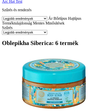
Arc
Haj
Test
Szűrés és rendezés
Ár
Bőrtípus
Hajtípus
Terméktulajdonság
Mentes
Minősítések
Szűrés
Oblepikha Siberica: 6 termék