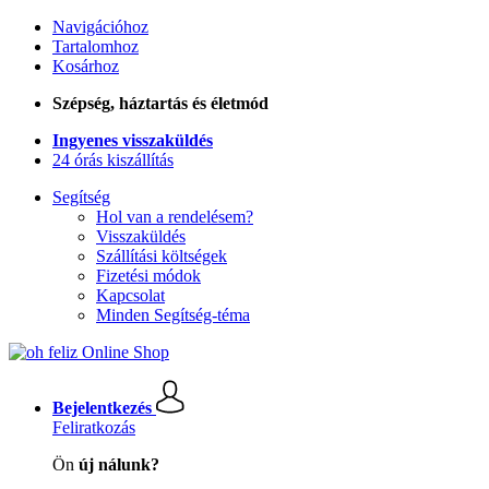
Navigációhoz
Tartalomhoz
Kosárhoz
Szépség, háztartás és életmód
Ingyenes visszaküldés
24 órás kiszállítás
Segítség
Hol van a rendelésem?
Visszaküldés
Szállítási költségek
Fizetési módok
Kapcsolat
Minden Segítség-téma
Bejelentkezés
Feliratkozás
Ön
új nálunk?