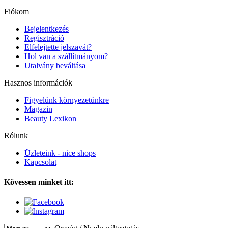
Fiókom
Bejelentkezés
Regisztráció
Elfelejtette jelszavát?
Hol van a szállítmányom?
Utalvány beváltása
Hasznos információk
Figyelünk környezetünkre
Magazin
Beauty Lexikon
Rólunk
Üzleteink - nice shops
Kapcsolat
Kövessen minket itt: