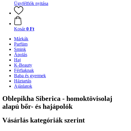
Ügyfélfiók nyitása
Kosár
0 Ft
Márkák
Parfüm
Smink
Ápolás
Haj
K-Beauty
Férfiaknak
Baba és gyermek
Háztartás
Ajánlatok
Oblepikha Siberica - homoktövisolaj
alapú bőr- és hajápolók
Vásárlás kategóriák szerint