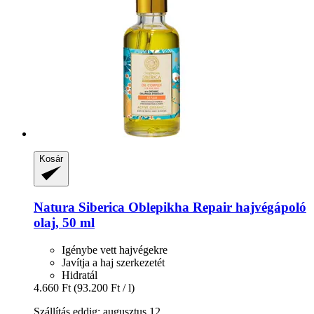
Kosár
Natura Siberica
Oblepikha Repair hajvégápoló
olaj, 50 ml
Igénybe vett hajvégekre
Javítja a haj szerkezetét
Hidratál
4.660 Ft
(93.200 Ft / l)
Szállítás eddig: augusztus 12.