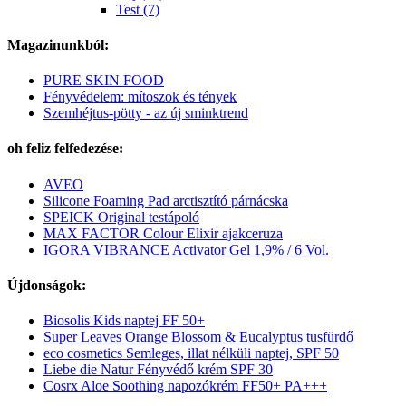
Test (7)
Magazinunkból:
PURE SKIN FOOD
Fényvédelem: mítoszok és tények
Szemhéjtus-pötty - az új sminktrend
oh feliz felfedezése:
AVEO
Silicone Foaming Pad arctisztító párnácska
SPEICK Original testápoló
MAX FACTOR Colour Elixir ajakceruza
IGORA VIBRANCE Activator Gel 1,9% / 6 Vol.
Újdonságok:
Biosolis Kids naptej FF 50+
Super Leaves Orange Blossom & Eucalyptus tusfürdő
eco cosmetics Semleges, illat nélküli naptej, SPF 50
Liebe die Natur Fényvédő krém SPF 30
Cosrx Aloe Soothing napozókrém FF50+ PA+++