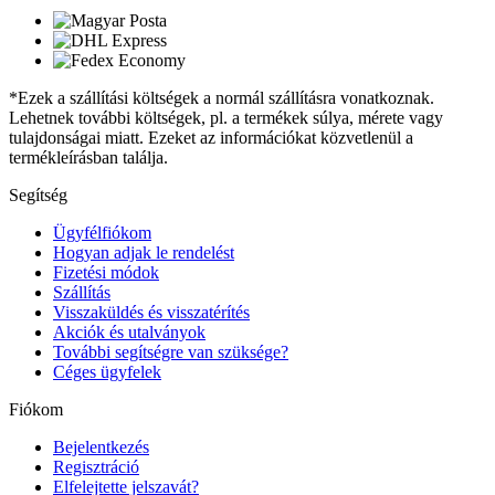
*Ezek a szállítási költségek a normál szállításra vonatkoznak.
Lehetnek további költségek, pl. a termékek súlya, mérete vagy
tulajdonságai miatt. Ezeket az információkat közvetlenül a
termékleírásban találja.
Segítség
Ügyfélfiókom
Hogyan adjak le rendelést
Fizetési módok
Szállítás
Visszaküldés és visszatérítés
Akciók és utalványok
További segítségre van szüksége?
Céges ügyfelek
Fiókom
Bejelentkezés
Regisztráció
Elfelejtette jelszavát?