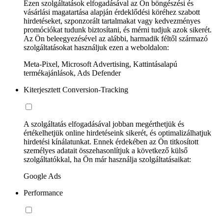
Ezen szolgáltatások elfogadásával az Ön böngészési és
vásárlási magatartása alapján érdeklődési köréhez szabott
hirdetéseket, szponzorált tartalmakat vagy kedvezményes
promóciókat tudunk biztosítani, és mérni tudjuk azok sikerét.
Az Ön beleegyezésével az alábbi, harmadik féltől származó
szolgáltatásokat használjuk ezen a weboldalon:
Meta-Pixel, Microsoft Advertising, Kattintásalapú
termékajánlások, Ads Defender
Kiterjesztett Conversion-Tracking
A szolgáltatás elfogadásával jobban megérthetjük és
értékelhetjük online hirdetéseink sikerét, és optimalizálhatjuk
hirdetési kínálatunkat. Ennek érdekében az Ön titkosított
személyes adatait összehasonlítjuk a következő külső
szolgáltatókkal, ha Ön már használja szolgáltatásaikat:
Google Ads
Performance