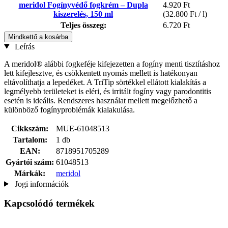
meridol Fogínyvédő fogkrém – Dupla
4.920 Ft
kiszerelés, 150 ml
(32.800 Ft / l)
Teljes összeg:
6.720 Ft
Mindkettő a kosárba
Leírás
A meridol® alábbi fogkeféje kifejezetten a fogíny menti tisztításhoz
lett kifejlesztve, és csökkentett nyomás mellett is hatékonyan
eltávolíthatja a lepedéket. A TriTip sörtékkel ellátott kialakítás a
legmélyebb területeket is eléri, és irritált fogíny vagy parodontitis
esetén is ideális. Rendszeres használat mellett megelőzhető a
különböző fogínyproblémák kialakulása.
Cikkszám:
MUE-61048513
Tartalom:
1 db
EAN:
8718951705289
Gyártói szám:
61048513
Márkák:
meridol
Jogi információk
Kapcsolódó termékek