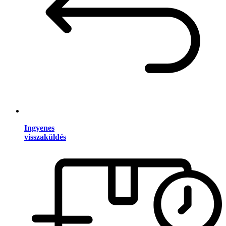
Ingyenes
visszaküldés