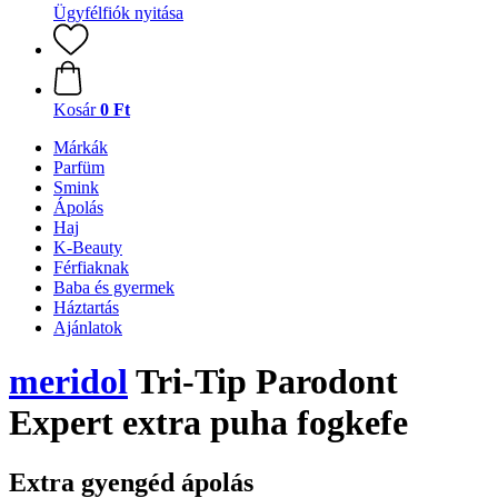
Ügyfélfiók nyitása
Kosár
0 Ft
Márkák
Parfüm
Smink
Ápolás
Haj
K-Beauty
Férfiaknak
Baba és gyermek
Háztartás
Ajánlatok
meridol
Tri-Tip Parodont
Expert extra puha fogkefe
Extra gyengéd ápolás