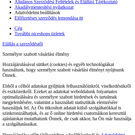
Általános Szerződési Feltételek és Elállási Tájékoztató
Akadálymentesítési nyilatkozat
Adatvédelmi beállítások
Előfizetéses szerződés lemondása itt
Cég
További niceshops üzletek
Elállás a szerződéstől
Személyre szabott vásárlási élmény
Hozzájárulásával sütiket (cookies) és egyéb technológiákat
használunk, hogy személyre szabott vásárlási élményt nyújtsunk
Önnek.
Ebből a célból adatokat gyűjtünk felhasználóinkról, viselkedésükről
és eszközeikről. Ezeket az adatokat weboldalunk folyamatos
optimalizálására és személyre szabott hirdetések és tartalmak
megjelenítésére, valamint a használati statisztikák elemzésére
használjuk fel. Az Ön titkosított adatait külső szolgáltatókkal is
szinkronizálhatjuk, és az ő online hirdetési csatornáikon keresztül
ajánlatokat mutathatunk Önnek, de csak akkor, ha Ön már használja
a szolgáltatásaikat.
Hozzájárulása előtt tájékozódjon a beállításoknál és
Adatvédelmi