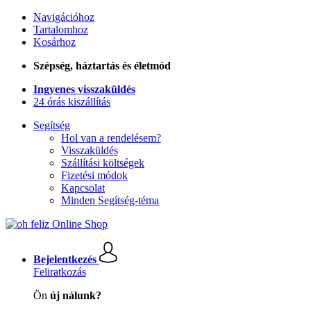
Navigációhoz
Tartalomhoz
Kosárhoz
Szépség, háztartás és életmód
Ingyenes visszaküldés
24 órás kiszállítás
Segítség
Hol van a rendelésem?
Visszaküldés
Szállítási költségek
Fizetési módok
Kapcsolat
Minden Segítség-téma
Bejelentkezés
Feliratkozás
Ön
új nálunk?