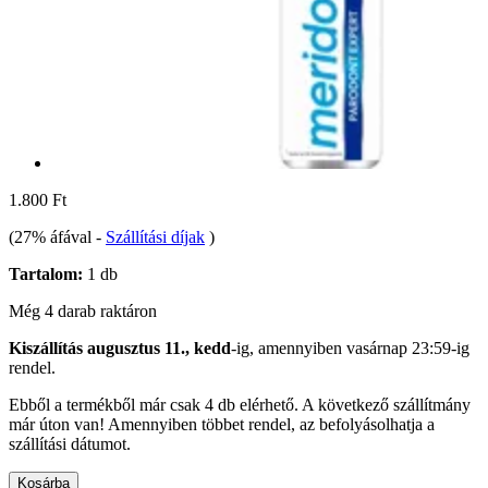
1.800 Ft
(27% áfával
-
Szállítási díjak
)
Tartalom:
1 db
Még 4 darab raktáron
Kiszállítás augusztus 11., kedd
-ig, amennyiben
vasárnap 23:59-ig
rendel.
Ebből a termékből már csak 4 db elérhető. A következő szállítmány
már úton van! Amennyiben többet rendel, az befolyásolhatja a
szállítási dátumot.
Kosárba