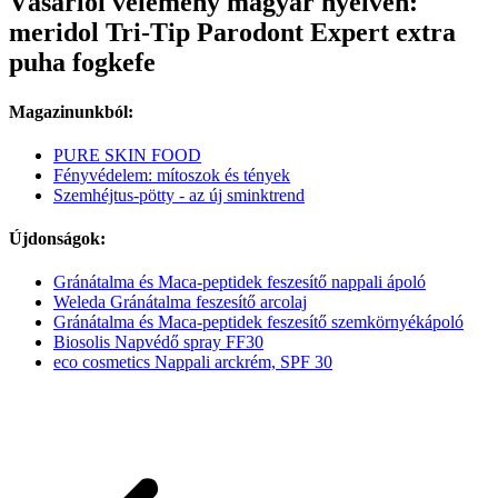
Vásárlói vélemény magyar nyelven:
meridol Tri-Tip Parodont Expert extra
puha fogkefe
Magazinunkból:
PURE SKIN FOOD
Fényvédelem: mítoszok és tények
Szemhéjtus-pötty - az új sminktrend
Újdonságok:
Gránátalma és Maca-peptidek feszesítő nappali ápoló
Weleda Gránátalma feszesítő arcolaj
Gránátalma és Maca-peptidek feszesítő szemkörnyékápoló
Biosolis Napvédő spray FF30
eco cosmetics Nappali arckrém, SPF 30