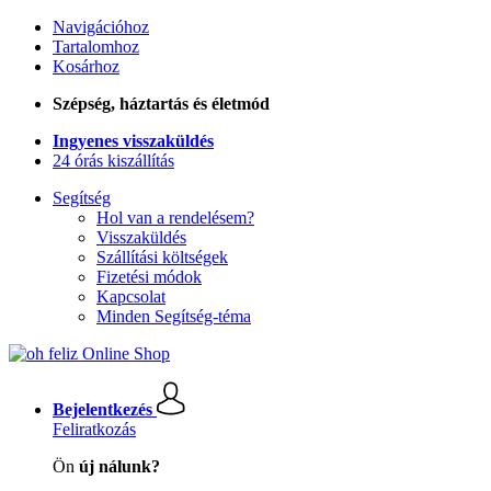
Navigációhoz
Tartalomhoz
Kosárhoz
Szépség, háztartás és életmód
Ingyenes visszaküldés
24 órás kiszállítás
Segítség
Hol van a rendelésem?
Visszaküldés
Szállítási költségek
Fizetési módok
Kapcsolat
Minden Segítség-téma
Bejelentkezés
Feliratkozás
Ön
új nálunk?