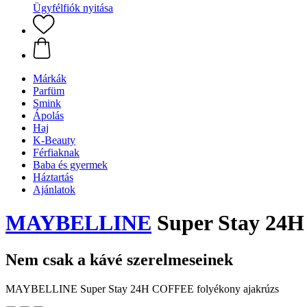
Ügyfélfiók nyitása
Márkák
Parfüm
Smink
Ápolás
Haj
K-Beauty
Férfiaknak
Baba és gyermek
Háztartás
Ajánlatok
MAYBELLINE
Super Stay 24H
Nem csak a kávé szerelmeseinek
MAYBELLINE Super Stay 24H COFFEE folyékony ajakrúzs