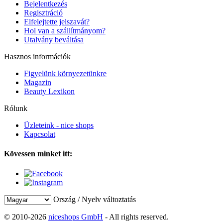
Bejelentkezés
Regisztráció
Elfelejtette jelszavát?
Hol van a szállítmányom?
Utalvány beváltása
Hasznos információk
Figyelünk környezetünkre
Magazin
Beauty Lexikon
Rólunk
Üzleteink - nice shops
Kapcsolat
Kövessen minket itt:
Ország / Nyelv változtatás
© 2010-2026
niceshops GmbH
- All rights reserved.