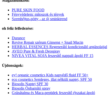
Magazinunkból:
PURE SKIN FOOD
Fényvédelem: mítoszok és tények
Szemhéjtus-pötty - az új sminktrend
oh feliz felfedezése:
Durance
Revive Repair szérum Ginseng + Snail Mucin
HERBAL ESSENCES Regeneráló kondicionáló argánolajjal
AVEO Pure & Fresh Deospray
NIVEA VITAL SOJA feszesítő nappali ápoló FF 15
Újdonságok:
ey! organic cosmetics Kids napvédő fluid FF 50+
eco cosmetics Semleges, illat nélküli naptej, SPF 50
Biosolis Naptej SPF 30
Biosolis Önbarnító spray
Gránátalma és Maca-peptidek feszesítő éjszakai ápoló