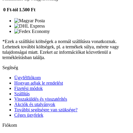
0 Ft-tól
1.500 Ft
*Ezek a szállítási költségek a normál szállításra vonatkoznak.
Lehetnek további költségek, pl. a termékek súlya, mérete vagy
tulajdonságai miatt. Ezeket az információkat közvetlenül a
termékleírásban találja.
Segítség
Ügyfélfiókom
Hogyan adjak le rendelést
Fizetési módok
Szállítás
Visszaküldés és visszatérítés
Akciók és utalványok
További segítségre van szüksége?
Céges ügyfelek
Fiókom