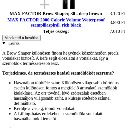
MAX FACTOR Brow Shaper, 30 - deep brown
3.120 Ft
MAX FACTOR 2000 Calorie Volume Waterproof
3.890 Ft
szempillaspirál, rich black
Teljes összeg:
7.010 Ft
Mindkettő a kosárba
Leírás
A Brow Shaper különösen finom hegyének köszönhetően precíz
vonalakat biztosít. A kefe segít eloszlatni a vonalakat, így a
szemöldök természetesebb lesz.
Terjedelmes, de természetes hatású szemöldököt szeretne?
Használjon többféle színt: Különösen világosabb bőrtónus
esetén különösen fontos a megfelelő árnyalatú szemöldök
kialakítása. Az orr tövénél lévő szőrszálak esetében
használjon világosabb színt, a külseje sötétebb színnel
definiálható.
Kerülje a vastag, tömör vonalakat.
A Lifting-hatás érdekében a szemöldökcsont alatt
használhatunk kiemelőt.