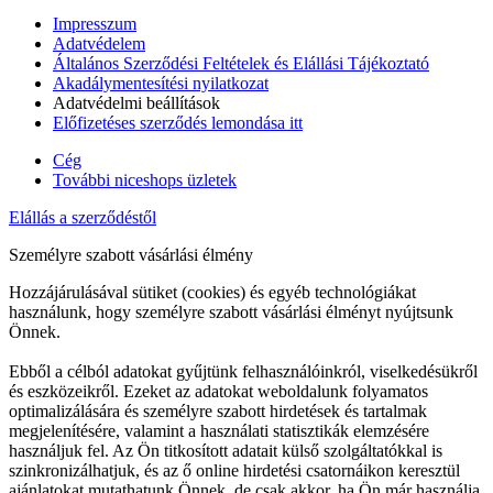
Impresszum
Adatvédelem
Általános Szerződési Feltételek és Elállási Tájékoztató
Akadálymentesítési nyilatkozat
Adatvédelmi beállítások
Előfizetéses szerződés lemondása itt
Cég
További niceshops üzletek
Elállás a szerződéstől
Személyre szabott vásárlási élmény
Hozzájárulásával sütiket (cookies) és egyéb technológiákat
használunk, hogy személyre szabott vásárlási élményt nyújtsunk
Önnek.
Ebből a célból adatokat gyűjtünk felhasználóinkról, viselkedésükről
és eszközeikről. Ezeket az adatokat weboldalunk folyamatos
optimalizálására és személyre szabott hirdetések és tartalmak
megjelenítésére, valamint a használati statisztikák elemzésére
használjuk fel. Az Ön titkosított adatait külső szolgáltatókkal is
szinkronizálhatjuk, és az ő online hirdetési csatornáikon keresztül
ajánlatokat mutathatunk Önnek, de csak akkor, ha Ön már használja