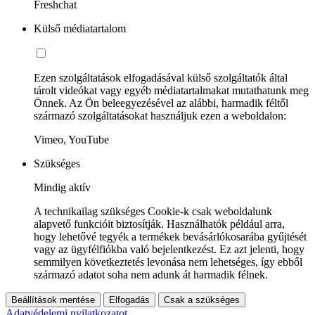
Freshchat
Külső médiatartalom
Ezen szolgáltatások elfogadásával külső szolgáltatók által
tárolt videókat vagy egyéb médiatartalmakat mutathatunk meg
Önnek. Az Ön beleegyezésével az alábbi, harmadik féltől
származó szolgáltatásokat használjuk ezen a weboldalon:
Vimeo, YouTube
Szükséges
Mindig aktív
A technikailag szükséges Cookie-k csak weboldalunk
alapvető funkcióit biztosítják. Használhatók például arra,
hogy lehetővé tegyék a termékek bevásárlókosarába gyűjtését
vagy az ügyfélfiókba való bejelentkezést. Ez azt jelenti, hogy
semmilyen következtetés levonása nem lehetséges, így ebből
származó adatot soha nem adunk át harmadik félnek.
Beállítások mentése
Elfogadás
Csak a szükséges
Adatvédelemi nyilatkozatot