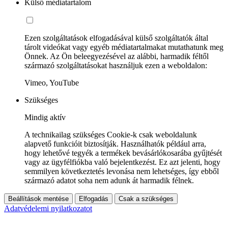
Külső médiatartalom
Ezen szolgáltatások elfogadásával külső szolgáltatók által
tárolt videókat vagy egyéb médiatartalmakat mutathatunk meg
Önnek. Az Ön beleegyezésével az alábbi, harmadik féltől
származó szolgáltatásokat használjuk ezen a weboldalon:
Vimeo, YouTube
Szükséges
Mindig aktív
A technikailag szükséges Cookie-k csak weboldalunk
alapvető funkcióit biztosítják. Használhatók például arra,
hogy lehetővé tegyék a termékek bevásárlókosarába gyűjtését
vagy az ügyfélfiókba való bejelentkezést. Ez azt jelenti, hogy
semmilyen következtetés levonása nem lehetséges, így ebből
származó adatot soha nem adunk át harmadik félnek.
Beállítások mentése
Elfogadás
Csak a szükséges
Adatvédelemi nyilatkozatot