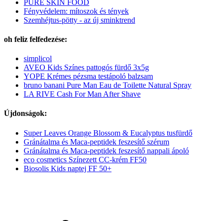
PURE SKIN FOOD
Fényvédelem: mítoszok és tények
Szemhéjtus-pötty - az új sminktrend
oh feliz felfedezése:
simplicol
AVEO Kids Színes pattogós fürdő 3x5g
YOPE Krémes pézsma testápoló balzsam
bruno banani Pure Man Eau de Toilette Natural Spray
LA RIVE Cash For Man After Shave
Újdonságok:
Super Leaves Orange Blossom & Eucalyptus tusfürdő
Gránátalma és Maca-peptidek feszesítő szérum
Gránátalma és Maca-peptidek feszesítő nappali ápoló
eco cosmetics Színezett CC-krém FF50
Biosolis Kids naptej FF 50+