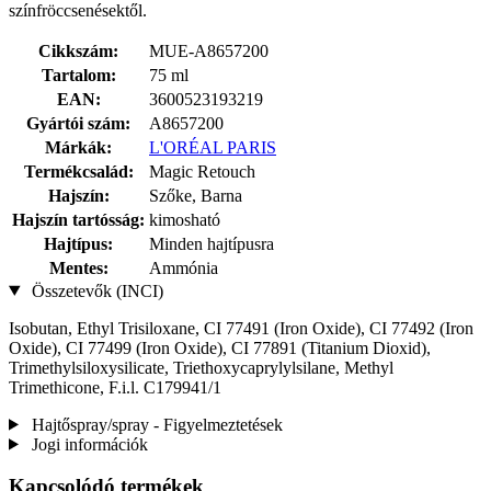
színfröccsenésektől.
Cikkszám:
MUE-A8657200
Tartalom:
75 ml
EAN:
3600523193219
Gyártói szám:
A8657200
Márkák:
L'ORÉAL PARIS
Termékcsalád:
Magic Retouch
Hajszín:
Szőke, Barna
Hajszín tartósság:
kimosható
Hajtípus:
Minden hajtípusra
Mentes:
Ammónia
Összetevők (INCI)
Isobutan, Ethyl Trisiloxane, CI 77491 (Iron Oxide), CI 77492 (Iron
Oxide), CI 77499 (Iron Oxide), CI 77891 (Titanium Dioxid),
Trimethylsiloxysilicate, Triethoxycaprylylsilane, Methyl
Trimethicone, F.i.l. C179941/1
Hajtőspray/spray - Figyelmeztetések
Jogi információk
Kapcsolódó termékek