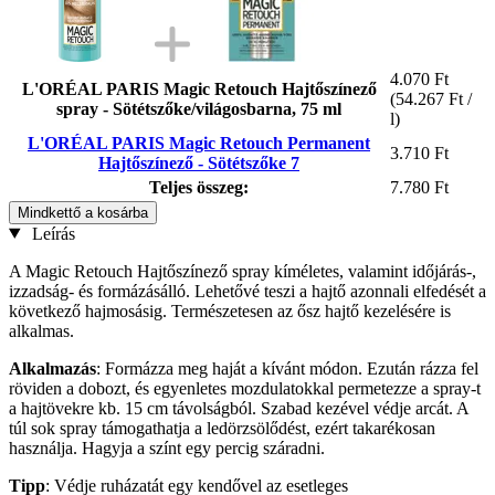
4.070 Ft
L'ORÉAL PARIS Magic Retouch Hajtőszínező
(54.267 Ft /
spray - Sötétszőke/világosbarna, 75 ml
l)
L'ORÉAL PARIS Magic Retouch Permanent
3.710 Ft
Hajtőszínező - Sötétszőke 7
Teljes összeg:
7.780 Ft
Mindkettő a kosárba
Leírás
A Magic Retouch Hajtőszínező spray kíméletes, valamint időjárás-,
izzadság- és formázásálló. Lehetővé teszi a hajtő azonnali elfedését a
következő hajmosásig. Természetesen az ősz hajtő kezelésére is
alkalmas.
Alkalmazás
: Formázza meg haját a kívánt módon. Ezután rázza fel
röviden a dobozt, és egyenletes mozdulatokkal permetezze a spray-t
a hajtövekre kb. 15 cm távolságból. Szabad kezével védje arcát. A
túl sok spray támogathatja a ledörzsölődést, ezért takarékosan
használja. Hagyja a színt egy percig száradni.
Tipp
: Védje ruházatát egy kendővel az esetleges