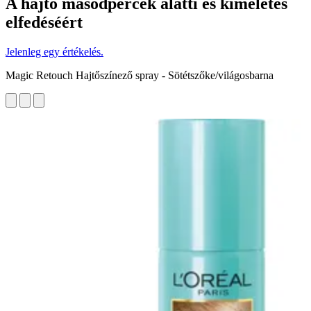
A hajtő másodpercek alatti és kíméletes
elfedéséért
Jelenleg egy értékelés.
Magic Retouch Hajtőszínező spray - Sötétszőke/világosbarna