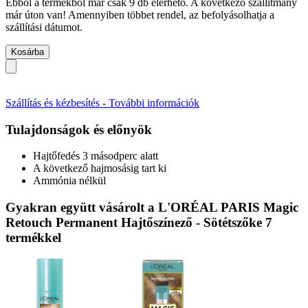
Ebből a termékből már csak 9 db elérhető. A következő szállítmány
már úton van! Amennyiben többet rendel, az befolyásolhatja a
szállítási dátumot.
Kosárba
Szállítás és kézbesítés - További információk
Tulajdonságok és előnyök
Hajtőfedés 3 másodperc alatt
A következő hajmosásig tart ki
Ammónia nélkül
Gyakran együtt vásárolt a L'ORÉAL PARIS Magic
Retouch Permanent Hajtőszínező - Sötétszőke 7
termékkel