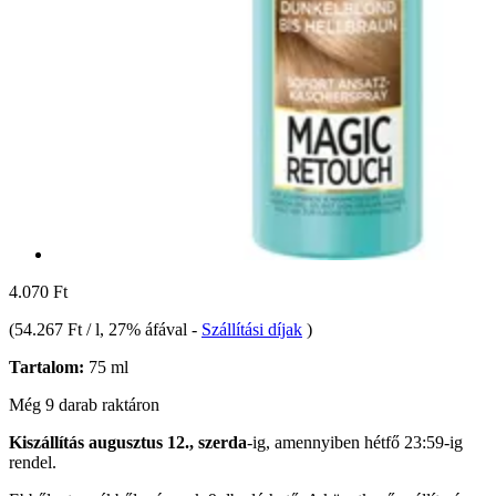
4.070 Ft
(
54.267 Ft / l
, 27% áfával
-
Szállítási díjak
)
Tartalom:
75 ml
Még 9 darab raktáron
Kiszállítás augusztus 12., szerda
-ig, amennyiben
hétfő 23:59-ig
rendel.