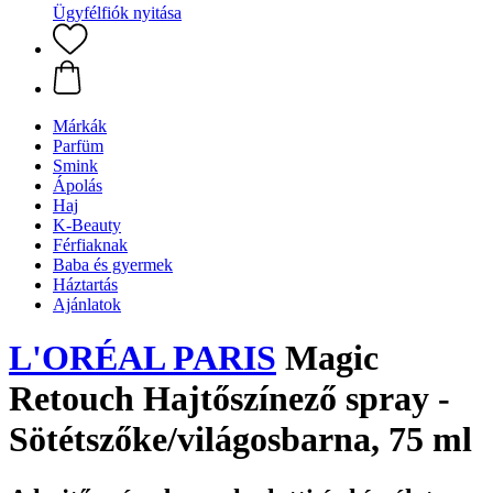
Ügyfélfiók nyitása
Márkák
Parfüm
Smink
Ápolás
Haj
K-Beauty
Férfiaknak
Baba és gyermek
Háztartás
Ajánlatok
L'ORÉAL PARIS
Magic
Retouch Hajtőszínező spray -
Sötétszőke/világosbarna, 75 ml