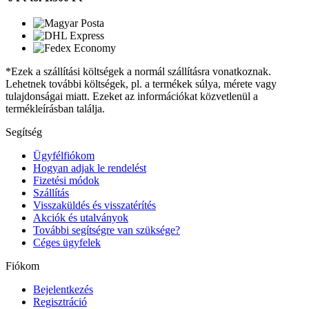
*Ezek a szállítási költségek a normál szállításra vonatkoznak.
Lehetnek további költségek, pl. a termékek súlya, mérete vagy
tulajdonságai miatt. Ezeket az információkat közvetlenül a
termékleírásban találja.
Segítség
Ügyfélfiókom
Hogyan adjak le rendelést
Fizetési módok
Szállítás
Visszaküldés és visszatérítés
Akciók és utalványok
További segítségre van szüksége?
Céges ügyfelek
Fiókom
Bejelentkezés
Regisztráció