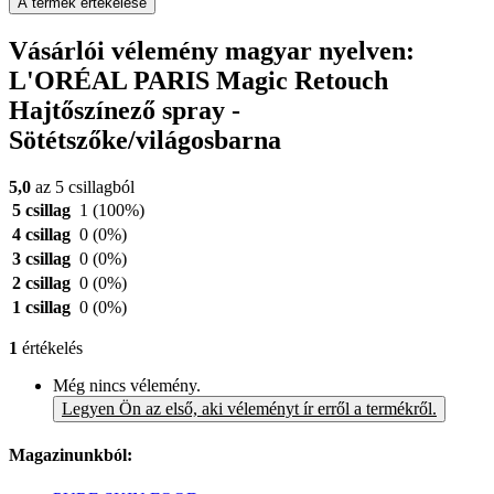
A termék értékelése
Vásárlói vélemény magyar nyelven:
L'ORÉAL PARIS Magic Retouch
Hajtőszínező spray -
Sötétszőke/világosbarna
5,0
az 5 csillagból
5 csillag
1
(100%)
4 csillag
0
(0%)
3 csillag
0
(0%)
2 csillag
0
(0%)
1 csillag
0
(0%)
1
értékelés
Még nincs vélemény.
Legyen Ön az első, aki véleményt ír erről a termékről.
Magazinunkból: