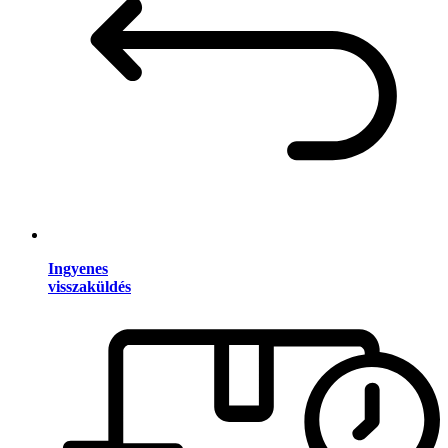
Ingyenes
visszaküldés