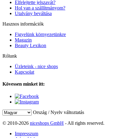
Elfelejtette jelszavát?
Hol van a szállítmányom?
Utalvány beváltása
Hasznos információk
Figyelünk környezetünkre
Magazin
Beauty Lexikon
Rólunk
Üzleteink - nice shops
Kapcsolat
Kövessen minket itt:
Ország / Nyelv változtatás
© 2010-2026
niceshops GmbH
- All rights reserved.
Impresszum