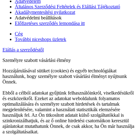
Adatvédelem
Általános Szerződési Feltételek és Elállási Tájékoztató
Akadálymentesítési nyilatkozat
Adatvédelmi beállítások
Előfizetéses szerződés lemondása itt
Cég
További niceshops üzletek
Elállás a szerződéstől
Személyre szabott vásárlási élmény
Hozzájárulásával sütiket (cookies) és egyéb technológiákat
használunk, hogy személyre szabott vásárlási élményt nyújtsunk
Önnek.
Ebből a célból adatokat gyűjtünk felhasználóinkról, viselkedésükről
és eszközeikről. Ezeket az adatokat weboldalunk folyamatos
optimalizálására és személyre szabott hirdetések és tartalmak
megjelenítésére, valamint a használati statisztikák elemzésére
használjuk fel. Az Ön titkosított adatait külső szolgáltatókkal is
szinkronizálhatjuk, és az ő online hirdetési csatornáikon keresztül
ajánlatokat mutathatunk Önnek, de csak akkor, ha Ön már használja
a szolgáltatásaikat.