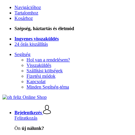
Navigációhoz
Tartalomhoz
Kosárhoz
Szépség, háztartás és életmód
Ingyenes visszaküldés
24 órás kiszállítás
Segítség
Hol van a rendelésem?
Visszaküldés
Szállítási költségek
Fizetési módok
Kapcsolat
Minden Segítség-téma
Bejelentkezés
Feliratkozás
Ön
új nálunk?