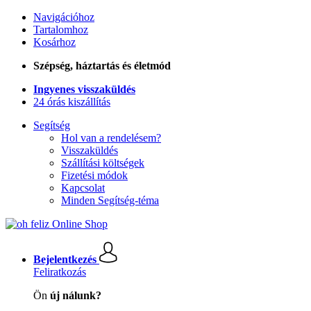
Navigációhoz
Tartalomhoz
Kosárhoz
Szépség, háztartás és életmód
Ingyenes visszaküldés
24 órás kiszállítás
Segítség
Hol van a rendelésem?
Visszaküldés
Szállítási költségek
Fizetési módok
Kapcsolat
Minden Segítség-téma
Bejelentkezés
Feliratkozás
Ön
új nálunk?