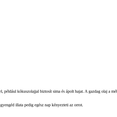
ldául kókuszolajjal biztosít sima és ápolt hajat. A gazdag olaj a mélye
gyengéd illata pedig egész nap kényezteti az orrot.