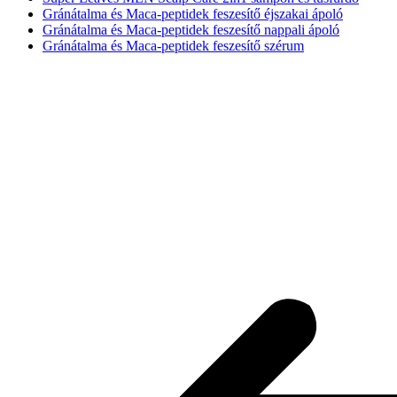
Gránátalma és Maca-peptidek feszesítő éjszakai ápoló
Gránátalma és Maca-peptidek feszesítő nappali ápoló
Gránátalma és Maca-peptidek feszesítő szérum