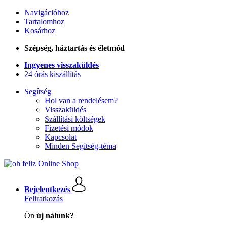
Navigációhoz
Tartalomhoz
Kosárhoz
Szépség, háztartás és életmód
Ingyenes visszaküldés
24 órás kiszállítás
Segítség
Hol van a rendelésem?
Visszaküldés
Szállítási költségek
Fizetési módok
Kapcsolat
Minden Segítség-téma
Bejelentkezés
Feliratkozás
Ön
új nálunk?