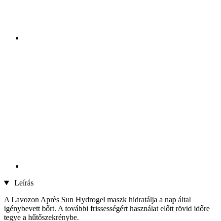
Leírás
A Lavozon Après Sun Hydrogel maszk hidratálja a nap által
igénybevett bőrt. A további frissességért használat előtt rövid időre
tegye a hűtőszekrénybe.