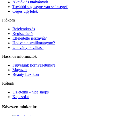
Akciók és utalványok
További segítségre van szüksége?
Céges ügyfelek
Fiókom
Bejelentkezés
Regisztráció
Elfelejtette jelszavát?
Hol van a szállítmányom?
Utalvány beváltása
Hasznos információk
Figyelünk környezetünkre
Magazin
Beauty Lexikon
Rólunk
Üzleteink - nice shops
Kapcsolat
Kövessen minket itt: