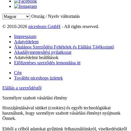
Ország / Nyelv változtatás
© 2010-2026
niceshops GmbH
- All rights reserved.
Impresszum
Adatvédelem
Általános Szerződési Feltételek és Elállási Tájékoztató
Akadálymentesítési nyilatkozat
Adatvédelmi beállítások
Előfizetéses szerződés lemondása itt
Cég
További niceshops üzletek
Elállás a szerződéstől
Személyre szabott vásárlási élmény
Hozzájárulásával sütiket (cookies) és egyéb technológiákat
használunk, hogy személyre szabott vásárlási élményt nyújtsunk
Önnek.
Ebből a célból adatokat gyűjtünk felhasználóinkról, viselkedésükről