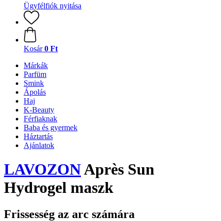
Ügyfélfiók nyitása
Kosár
0 Ft
Márkák
Parfüm
Smink
Ápolás
Haj
K-Beauty
Férfiaknak
Baba és gyermek
Háztartás
Ajánlatok
LAVOZON
Après Sun
Hydrogel maszk
Frissesség az arc számára