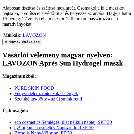
Alaposan tisztítsa és szárítsa meg arcát. Csomagolja ki a maszkot,
hajtsa ki, távolítsa el a védőfóliát és helyezze az arcára. Hagyja hatni
15 percig. Távolítsa el a maszkot és finoman masszírozza el a
maradványokat.
Márkák:
LAVOZON
A termék értékelése
Vásárlói vélemény magyar nyelven:
LAVOZON Après Sun Hydrogel maszk
Magazinunkból:
PURE SKIN FOOD
Fényvédelem: mítoszok és tények
Szemhéjtus-pötty - az új sminktrend
Újdonságok:
eco cosmetics Semleges, illat nélküli naptej, SPF 30
ey! organic cosmetics Napozó fluid FF 50
Biosolis Napvédő spray FF 50