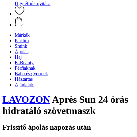
Ügyfélfiók nyitása
Márkák
Parfüm
Smink
Ápolás
Haj
K-Beauty
Férfiaknak
Baba és gyermek
Háztartás
Ajánlatok
LAVOZON
Après Sun 24 órás
hidratáló szövetmaszk
Frissítő ápolás napozás után