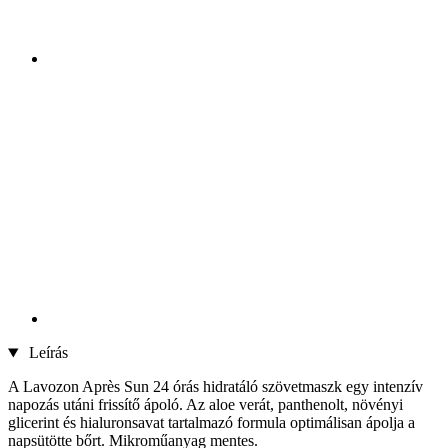
Leírás
A Lavozon Après Sun 24 órás hidratáló szövetmaszk egy intenzív
napozás utáni frissítő ápoló. Az aloe verát, panthenolt, növényi
glicerint és hialuronsavat tartalmazó formula optimálisan ápolja a
napsütötte bőrt. Mikroműanyag mentes.