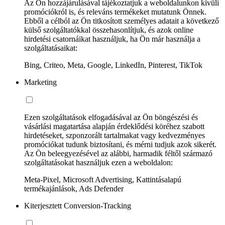
Az Ön hozzájárulásával tájékoztatjuk a weboldalunkon kívüli
promóciókról is, és releváns termékeket mutatunk Önnek.
Ebből a célból az Ön titkosított személyes adatait a következő
külső szolgáltatókkal összehasonlítjuk, és azok online
hirdetési csatornáikat használjuk, ha Ön már használja a
szolgáltatásaikat:
Bing, Criteo, Meta, Google, LinkedIn, Pinterest, TikTok
Marketing
Ezen szolgáltatások elfogadásával az Ön böngészési és
vásárlási magatartása alapján érdeklődési köréhez szabott
hirdetéseket, szponzorált tartalmakat vagy kedvezményes
promóciókat tudunk biztosítani, és mérni tudjuk azok sikerét.
Az Ön beleegyezésével az alábbi, harmadik féltől származó
szolgáltatásokat használjuk ezen a weboldalon:
Meta-Pixel, Microsoft Advertising, Kattintásalapú
termékajánlások, Ads Defender
Kiterjesztett Conversion-Tracking