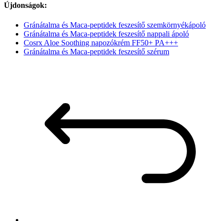
Újdonságok:
Gránátalma és Maca-peptidek feszesítő szemkörnyékápoló
Gránátalma és Maca-peptidek feszesítő nappali ápoló
Cosrx Aloe Soothing napozókrém FF50+ PA+++
Gránátalma és Maca-peptidek feszesítő szérum