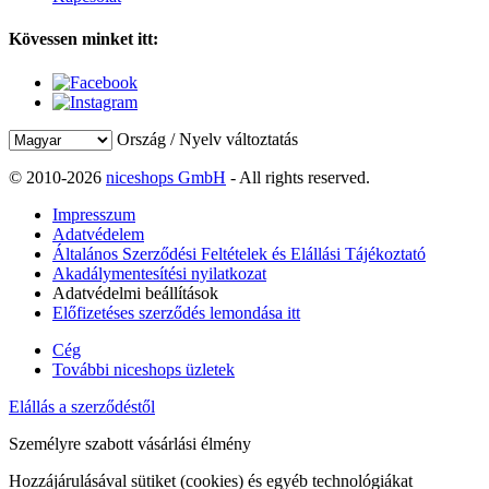
Kövessen minket itt:
Ország / Nyelv változtatás
© 2010-2026
niceshops GmbH
- All rights reserved.
Impresszum
Adatvédelem
Általános Szerződési Feltételek és Elállási Tájékoztató
Akadálymentesítési nyilatkozat
Adatvédelmi beállítások
Előfizetéses szerződés lemondása itt
Cég
További niceshops üzletek
Elállás a szerződéstől
Személyre szabott vásárlási élmény
Hozzájárulásával sütiket (cookies) és egyéb technológiákat