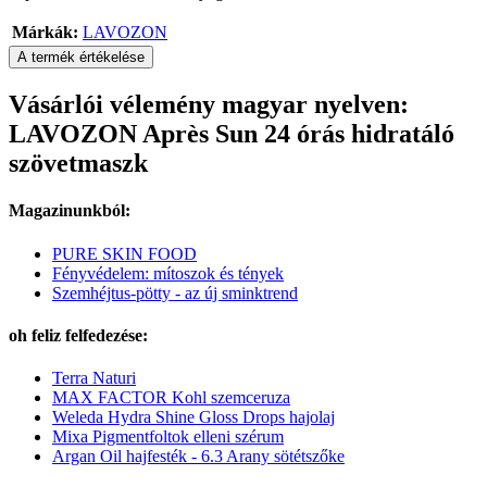
Márkák:
LAVOZON
A termék értékelése
Vásárlói vélemény magyar nyelven:
LAVOZON Après Sun 24 órás hidratáló
szövetmaszk
Magazinunkból:
PURE SKIN FOOD
Fényvédelem: mítoszok és tények
Szemhéjtus-pötty - az új sminktrend
oh feliz felfedezése:
Terra Naturi
MAX FACTOR Kohl szemceruza
Weleda Hydra Shine Gloss Drops hajolaj
Mixa Pigmentfoltok elleni szérum
Argan Oil hajfesték - 6.3 Arany sötétszőke