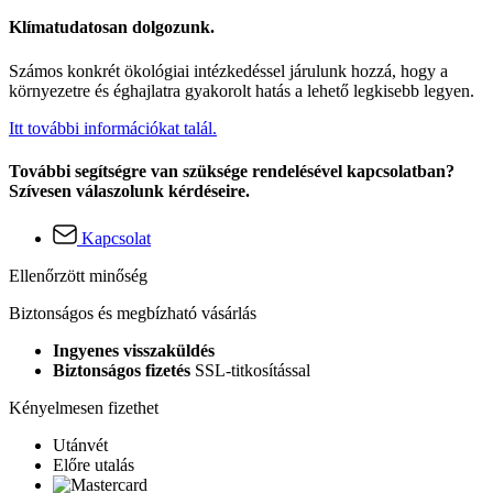
Klímatudatosan dolgozunk.
Számos konkrét ökológiai intézkedéssel járulunk hozzá, hogy a
környezetre és éghajlatra gyakorolt hatás a lehető legkisebb legyen.
Itt további információkat talál.
További segítségre van szüksége rendelésével kapcsolatban?
Szívesen válaszolunk kérdéseire.
Kapcsolat
Ellenőrzött minőség
Biztonságos és megbízható vásárlás
Ingyenes visszaküldés
Biztonságos fizetés
SSL-titkosítással
Kényelmesen fizethet
Utánvét
Előre utalás