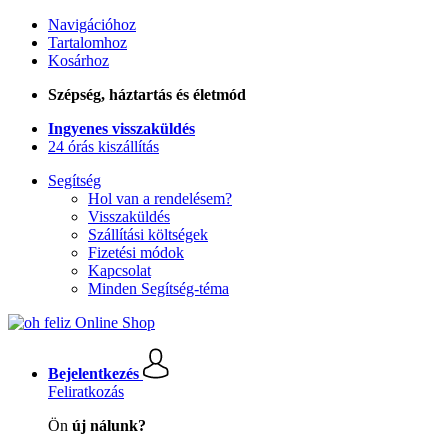
Navigációhoz
Tartalomhoz
Kosárhoz
Szépség, háztartás és életmód
Ingyenes visszaküldés
24 órás kiszállítás
Segítség
Hol van a rendelésem?
Visszaküldés
Szállítási költségek
Fizetési módok
Kapcsolat
Minden Segítség-téma
Bejelentkezés
Feliratkozás
Ön
új nálunk?