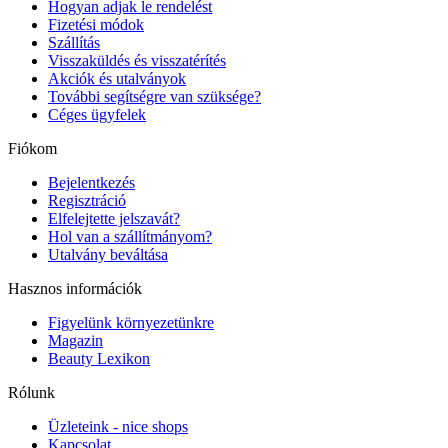
Hogyan adjak le rendelést
Fizetési módok
Szállítás
Visszaküldés és visszatérítés
Akciók és utalványok
További segítségre van szüksége?
Céges ügyfelek
Fiókom
Bejelentkezés
Regisztráció
Elfelejtette jelszavát?
Hol van a szállítmányom?
Utalvány beváltása
Hasznos információk
Figyelünk környezetünkre
Magazin
Beauty Lexikon
Rólunk
Üzleteink - nice shops
Kapcsolat