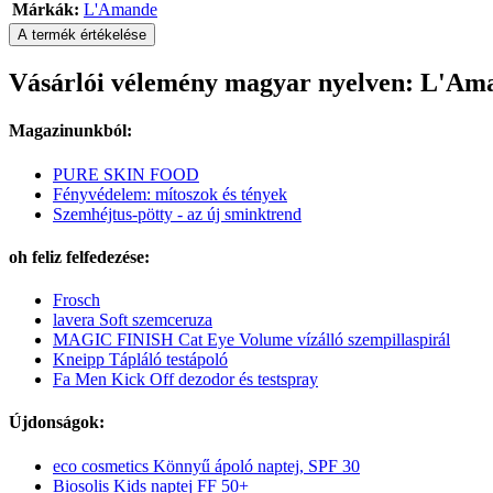
Márkák:
L'Amande
A termék értékelése
Vásárlói vélemény magyar nyelven: L'Aman
Magazinunkból:
PURE SKIN FOOD
Fényvédelem: mítoszok és tények
Szemhéjtus-pötty - az új sminktrend
oh feliz felfedezése:
Frosch
lavera Soft szemceruza
MAGIC FINISH Cat Eye Volume vízálló szempillaspirál
Kneipp Tápláló testápoló
Fa Men Kick Off dezodor és testspray
Újdonságok:
eco cosmetics Könnyű ápoló naptej, SPF 30
Biosolis Kids naptej FF 50+