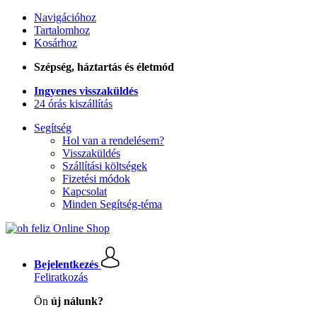
Navigációhoz
Tartalomhoz
Kosárhoz
Szépség, háztartás és életmód
Ingyenes visszaküldés
24 órás kiszállítás
Segítség
Hol van a rendelésem?
Visszaküldés
Szállítási költségek
Fizetési módok
Kapcsolat
Minden Segítség-téma
Bejelentkezés
Feliratkozás
Ön
új nálunk?