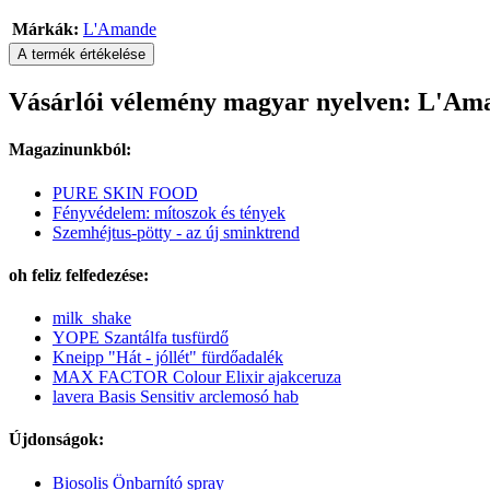
Márkák:
L'Amande
A termék értékelése
Vásárlói vélemény magyar nyelven: L'Ama
Magazinunkból:
PURE SKIN FOOD
Fényvédelem: mítoszok és tények
Szemhéjtus-pötty - az új sminktrend
oh feliz felfedezése:
milk_shake
YOPE Szantálfa tusfürdő
Kneipp "Hát - jóllét" fürdőadalék
MAX FACTOR Colour Elixir ajakceruza
lavera Basis Sensitiv arclemosó hab
Újdonságok:
Biosolis Önbarnító spray