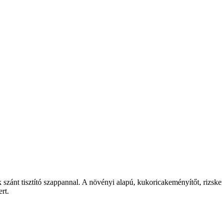
zánt tisztító szappannal. A növényi alapú, kukoricakeményítőt, rizskem
rt.