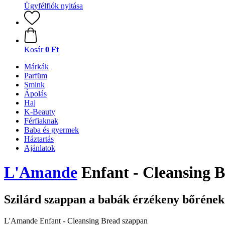
Ügyfélfiók nyitása
Kosár
0 Ft
Márkák
Parfüm
Smink
Ápolás
Haj
K-Beauty
Férfiaknak
Baba és gyermek
Háztartás
Ajánlatok
L'Amande
Enfant - Cleansing 
Szilárd szappan a babák érzékeny bőrének 
L'Amande Enfant - Cleansing Bread szappan