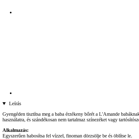
Leírás
Gyengéden tisztítsa meg a baba érzékeny bőrét a L'Amande babáknak s
használatra, és szándékosan nem tartalmaz színezéket vagy tartósítósze
Alkalmazás:
Egyszerűen habosítsa fel vízzel, finoman dörzsölje be és öblítse le.