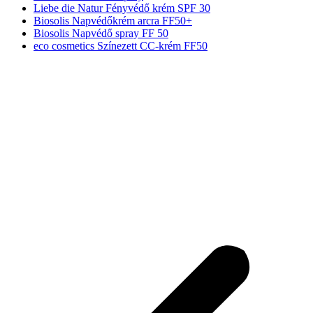
Liebe die Natur Fényvédő krém SPF 30
Biosolis Napvédőkrém arcra FF50+
Biosolis Napvédő spray FF 50
eco cosmetics Színezett CC-krém FF50