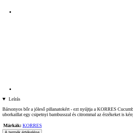
Leírás
Bársonyos bőr a jóleső pillanatokért - ezt nyújtja a KORRES Cucumber 
uborkaillat egy csipetnyi bambusszal és citrommal az érzékeket is kény
Márkák:
KORRES
A termék értékelése