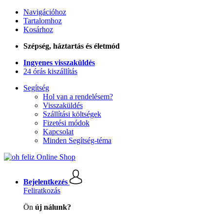
Navigációhoz
Tartalomhoz
Kosárhoz
Szépség, háztartás és életmód
Ingyenes visszaküldés
24 órás kiszállítás
Segítség
Hol van a rendelésem?
Visszaküldés
Szállítási költségek
Fizetési módok
Kapcsolat
Minden Segítség-téma
Bejelentkezés
Feliratkozás
Ön
új nálunk?