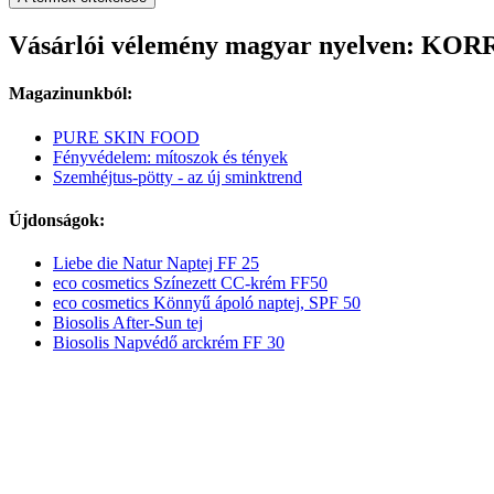
Vásárlói vélemény magyar nyelven: KOR
Magazinunkból:
PURE SKIN FOOD
Fényvédelem: mítoszok és tények
Szemhéjtus-pötty - az új sminktrend
Újdonságok:
Liebe die Natur Naptej FF 25
eco cosmetics Színezett CC-krém FF50
eco cosmetics Könnyű ápoló naptej, SPF 50
Biosolis After-Sun tej
Biosolis Napvédő arckrém FF 30