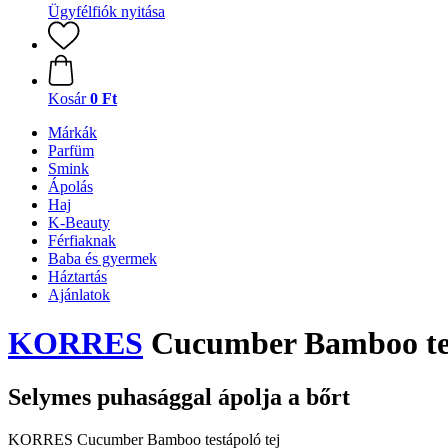
Ügyfélfiók nyitása
Kosár
0 Ft
Márkák
Parfüm
Smink
Ápolás
Haj
K-Beauty
Férfiaknak
Baba és gyermek
Háztartás
Ajánlatok
KORRES
Cucumber Bamboo tes
Selymes puhasággal ápolja a bőrt
KORRES Cucumber Bamboo testápoló tej