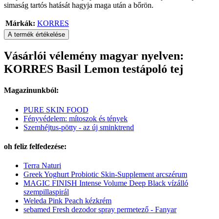
simaság tartós hatását hagyja maga után a bőrön.
Márkák:
KORRES
A termék értékelése
Vásárlói vélemény magyar nyelven:
KORRES Basil Lemon testápoló tej
Magazinunkból:
PURE SKIN FOOD
Fényvédelem: mítoszok és tények
Szemhéjtus-pötty - az új sminktrend
oh feliz felfedezése:
Terra Naturi
Greek Yoghurt Probiotic Skin-Supplement arcszérum
MAGIC FINISH Intense Volume Deep Black vízálló
szempillaspirál
Weleda Pink Peach kézkrém
sebamed Fresh dezodor spray permetező - Fanyar