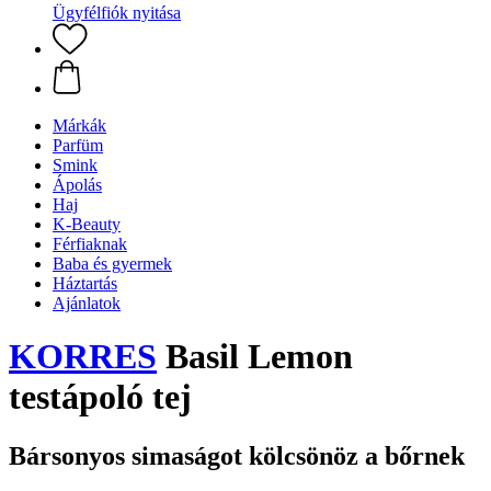
Ügyfélfiók nyitása
Márkák
Parfüm
Smink
Ápolás
Haj
K-Beauty
Férfiaknak
Baba és gyermek
Háztartás
Ajánlatok
KORRES
Basil Lemon
testápoló tej
Bársonyos simaságot kölcsönöz a bőrnek