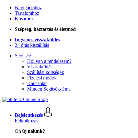
Navigációhoz
Tartalomhoz
Kosárhoz
Szépség, háztartás és életmód
Ingyenes visszaküldés
24 órás kiszállítás
Segítség
Hol van a rendelésem?
Visszaküldés
Szállítási költségek
Fizetési módok
Kapcsolat
Minden Segítség-téma
Bejelentkezés
Feliratkozás
Ön
új nálunk?