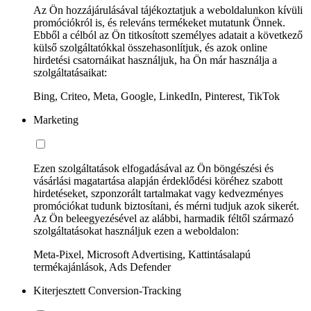
Az Ön hozzájárulásával tájékoztatjuk a weboldalunkon kívüli
promóciókról is, és releváns termékeket mutatunk Önnek.
Ebből a célból az Ön titkosított személyes adatait a következő
külső szolgáltatókkal összehasonlítjuk, és azok online
hirdetési csatornáikat használjuk, ha Ön már használja a
szolgáltatásaikat:
Bing, Criteo, Meta, Google, LinkedIn, Pinterest, TikTok
Marketing
Ezen szolgáltatások elfogadásával az Ön böngészési és
vásárlási magatartása alapján érdeklődési köréhez szabott
hirdetéseket, szponzorált tartalmakat vagy kedvezményes
promóciókat tudunk biztosítani, és mérni tudjuk azok sikerét.
Az Ön beleegyezésével az alábbi, harmadik féltől származó
szolgáltatásokat használjuk ezen a weboldalon:
Meta-Pixel, Microsoft Advertising, Kattintásalapú
termékajánlások, Ads Defender
Kiterjesztett Conversion-Tracking