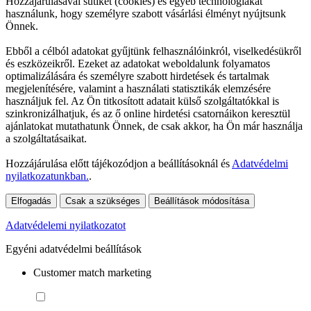
Hozzájárulásával sütiket (cookies) és egyéb technológiákat
használunk, hogy személyre szabott vásárlási élményt nyújtsunk
Önnek.
Ebből a célból adatokat gyűjtünk felhasználóinkról, viselkedésükről
és eszközeikről. Ezeket az adatokat weboldalunk folyamatos
optimalizálására és személyre szabott hirdetések és tartalmak
megjelenítésére, valamint a használati statisztikák elemzésére
használjuk fel. Az Ön titkosított adatait külső szolgáltatókkal is
szinkronizálhatjuk, és az ő online hirdetési csatornáikon keresztül
ajánlatokat mutathatunk Önnek, de csak akkor, ha Ön már használja
a szolgáltatásaikat.
Hozzájárulása előtt tájékozódjon a beállításoknál és
Adatvédelmi
nyilatkozatunkban.
.
Elfogadás
Csak a szükséges
Beállítások módosítása
Adatvédelemi nyilatkozatot
Egyéni adatvédelmi beállítások
Customer match marketing