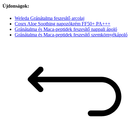
Újdonságok:
Weleda Gránátalma feszesítő arcolaj
Cosrx Aloe Soothing napozókrém FF50+ PA+++
Gránátalma és Maca-peptidek feszesítő nappali ápoló
Gránátalma és Maca-peptidek feszesítő szemkörnyékápoló