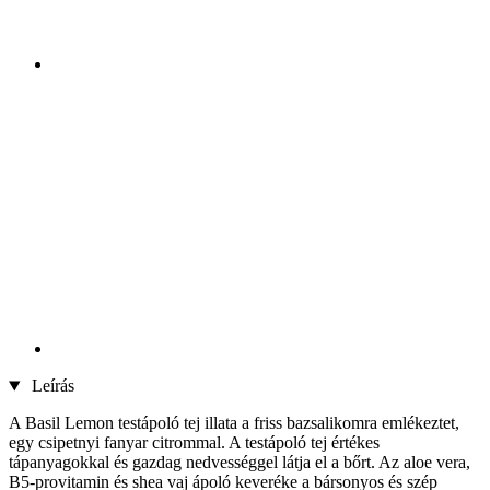
Leírás
A Basil Lemon testápoló tej illata a friss bazsalikomra emlékeztet,
egy csipetnyi fanyar citrommal. A testápoló tej értékes
tápanyagokkal és gazdag nedvességgel látja el a bőrt. Az aloe vera,
B5-provitamin és shea vaj ápoló keveréke a bársonyos és szép