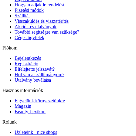
Hogyan adjak le rendelést
Fizetési módok
Szállítás
Visszaküldés és visszatérítés
Akciók és utalványok
További segítségre van szüksége?
Céges ügyfelek
Fiókom
Bejelentkezés
Regisztráció
Elfelejtette jelszavát?
Hol van a szállítmányom?
Utalvány beváltása
Hasznos információk
Figyelünk környezetünkre
Magazin
Beauty Lexikon
Rólunk
Üzleteink - nice shops