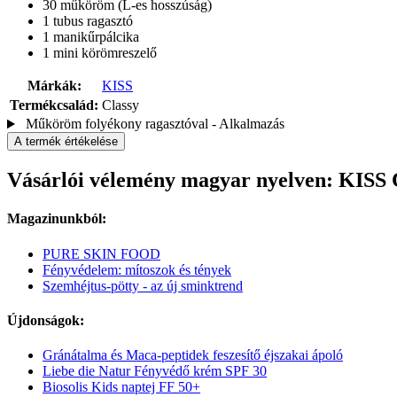
30 műköröm (L-es hosszúság)
1 tubus ragasztó
1 manikűrpálcika
1 mini körömreszelő
Márkák:
KISS
Termékcsalád:
Classy
Műköröm folyékony ragasztóval - Alkalmazás
A termék értékelése
Vásárlói vélemény magyar nyelven: KISS
Magazinunkból:
PURE SKIN FOOD
Fényvédelem: mítoszok és tények
Szemhéjtus-pötty - az új sminktrend
Újdonságok:
Gránátalma és Maca-peptidek feszesítő éjszakai ápoló
Liebe die Natur Fényvédő krém SPF 30
Biosolis Kids naptej FF 50+