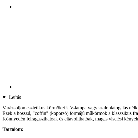
Leírás
Varázsoljon esztétikus körmöket UV-lámpa vagy szalonlátogatás nélk
Ezek a hosszú, "coffin" (koporsó) formájú műkörmök a klasszikus fran
Könnyedén felragaszthatóak és eltávolíthatóak, magas viselési kényelme
Tartalom: