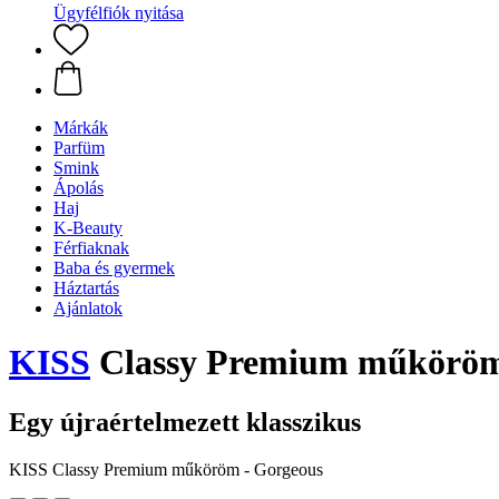
Ügyfélfiók nyitása
Márkák
Parfüm
Smink
Ápolás
Haj
K-Beauty
Férfiaknak
Baba és gyermek
Háztartás
Ajánlatok
KISS
Classy Premium műköröm
Egy újraértelmezett klasszikus
KISS Classy Premium műköröm - Gorgeous