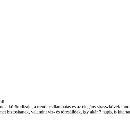
ül!
cia körömdizájn, a trendi csillámhatás és az elegáns strasszkövek inno
t biztosítanak, valamint víz- és törésállóak, így akár 7 napig is kitarta