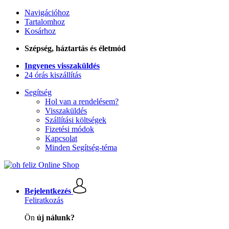
Navigációhoz
Tartalomhoz
Kosárhoz
Szépség, háztartás és életmód
Ingyenes visszaküldés
24 órás kiszállítás
Segítség
Hol van a rendelésem?
Visszaküldés
Szállítási költségek
Fizetési módok
Kapcsolat
Minden Segítség-téma
Bejelentkezés
Feliratkozás
Ön
új nálunk?