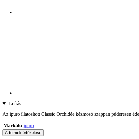
Leírás
Az ipuro illatosított Classic Orchidée kézmosó szappan púderesen édes
Márkák:
ipuro
A termék értékelése