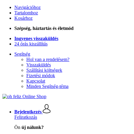
Navigációhoz
Tartalomhoz
Kosárhoz
Szépség, háztartás és életmód
Ingyenes visszaküldés
24 órás kiszállítás
Segítség
Hol van a rendelésem?
Visszaküldés
Szállítási költségek
Fizetési módok
Kapcsolat
Minden Segítség-téma
Bejelentkezés
Feliratkozás
Ön
új nálunk?