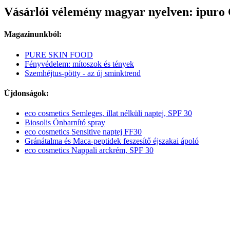
Vásárlói vélemény magyar nyelven: ipuro
Magazinunkból:
PURE SKIN FOOD
Fényvédelem: mítoszok és tények
Szemhéjtus-pötty - az új sminktrend
Újdonságok:
eco cosmetics Semleges, illat nélküli naptej, SPF 30
Biosolis Önbarnító spray
eco cosmetics Sensitive naptej FF30
Gránátalma és Maca-peptidek feszesítő éjszakai ápoló
eco cosmetics Nappali arckrém, SPF 30