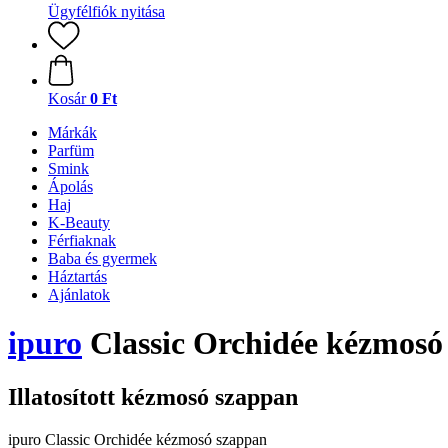
Ügyfélfiók nyitása
Kosár
0 Ft
Márkák
Parfüm
Smink
Ápolás
Haj
K-Beauty
Férfiaknak
Baba és gyermek
Háztartás
Ajánlatok
ipuro
Classic Orchidée kézmosó
Illatosított kézmosó szappan
ipuro Classic Orchidée kézmosó szappan