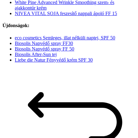
White Pine Advanced Wrinkle Smoothing szem- és
ajakkontúr krém
NIVEA VITAL SOJA feszesítő nappali ápoló FF 15
Újdonságok:
eco cosmetics Semleges, illat nélküli naptej, SPF 50
Biosolis Napvédő spray FF30
Biosolis Napvédő spray FF 50
Biosolis After-Sun tej
Liebe die Natur Fényvédő krém SPF 30