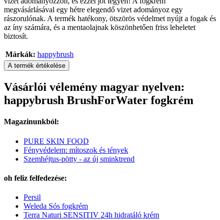
vizet adományozzon, és ezzel jót tegyen! A fogkrém
megvásárlásával egy hétre elegendő vizet adományoz egy
rászorulónak. A termék hatékony, ötszörös védelmet nyújt a fogak és
az íny számára, és a mentaolajnak köszönhetően friss leheletet
biztosít.
Márkák:
happybrush
A termék értékelése
Vásárlói vélemény magyar nyelven:
happybrush BrushForWater fogkrém
Magazinunkból:
PURE SKIN FOOD
Fényvédelem: mítoszok és tények
Szemhéjtus-pötty - az új sminktrend
oh feliz felfedezése:
Persil
Weleda Sós fogkrém
Terra Naturi SENSITIV 24h hidratáló krém