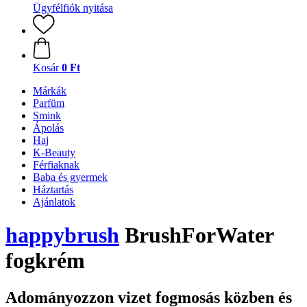
Ügyfélfiók nyitása
Kosár
0 Ft
Márkák
Parfüm
Smink
Ápolás
Haj
K-Beauty
Férfiaknak
Baba és gyermek
Háztartás
Ajánlatok
happybrush
BrushForWater
fogkrém
Adományozzon vizet fogmosás közben és