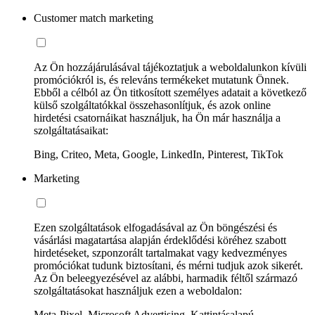
Customer match marketing
Az Ön hozzájárulásával tájékoztatjuk a weboldalunkon kívüli
promóciókról is, és releváns termékeket mutatunk Önnek.
Ebből a célból az Ön titkosított személyes adatait a következő
külső szolgáltatókkal összehasonlítjuk, és azok online
hirdetési csatornáikat használjuk, ha Ön már használja a
szolgáltatásaikat:
Bing, Criteo, Meta, Google, LinkedIn, Pinterest, TikTok
Marketing
Ezen szolgáltatások elfogadásával az Ön böngészési és
vásárlási magatartása alapján érdeklődési köréhez szabott
hirdetéseket, szponzorált tartalmakat vagy kedvezményes
promóciókat tudunk biztosítani, és mérni tudjuk azok sikerét.
Az Ön beleegyezésével az alábbi, harmadik féltől származó
szolgáltatásokat használjuk ezen a weboldalon:
Meta-Pixel, Microsoft Advertising, Kattintásalapú