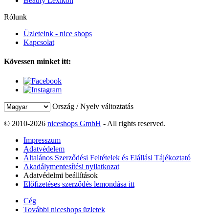
Beauty Lexikon
Rólunk
Üzleteink - nice shops
Kapcsolat
Kövessen minket itt:
Ország / Nyelv változtatás
© 2010-2026
niceshops GmbH
- All rights reserved.
Impresszum
Adatvédelem
Általános Szerződési Feltételek és Elállási Tájékoztató
Akadálymentesítési nyilatkozat
Adatvédelmi beállítások
Előfizetéses szerződés lemondása itt
Cég
További niceshops üzletek