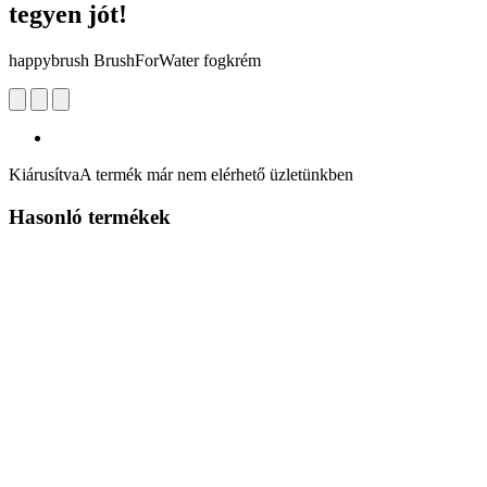
tegyen jót!
happybrush BrushForWater fogkrém
Kiárusítva
A termék már nem elérhető üzletünkben
Hasonló termékek