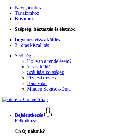
Navigációhoz
Tartalomhoz
Kosárhoz
Szépség, háztartás és életmód
Ingyenes visszaküldés
24 órás kiszállítás
Segítség
Hol van a rendelésem?
Visszaküldés
Szállítási költségek
Fizetési módok
Kapcsolat
Minden Segítség-téma
Bejelentkezés
Feliratkozás
Ön
új nálunk?