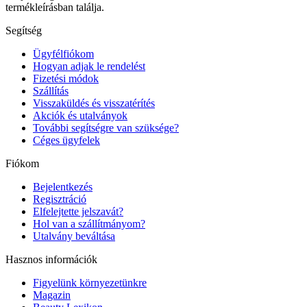
termékleírásban találja.
Segítség
Ügyfélfiókom
Hogyan adjak le rendelést
Fizetési módok
Szállítás
Visszaküldés és visszatérítés
Akciók és utalványok
További segítségre van szüksége?
Céges ügyfelek
Fiókom
Bejelentkezés
Regisztráció
Elfelejtette jelszavát?
Hol van a szállítmányom?
Utalvány beváltása
Hasznos információk
Figyelünk környezetünkre
Magazin