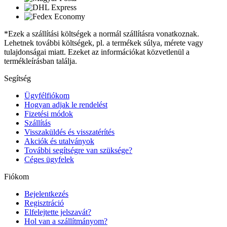
*Ezek a szállítási költségek a normál szállításra vonatkoznak.
Lehetnek további költségek, pl. a termékek súlya, mérete vagy
tulajdonságai miatt. Ezeket az információkat közvetlenül a
termékleírásban találja.
Segítség
Ügyfélfiókom
Hogyan adjak le rendelést
Fizetési módok
Szállítás
Visszaküldés és visszatérítés
Akciók és utalványok
További segítségre van szüksége?
Céges ügyfelek
Fiókom
Bejelentkezés
Regisztráció
Elfelejtette jelszavát?
Hol van a szállítmányom?