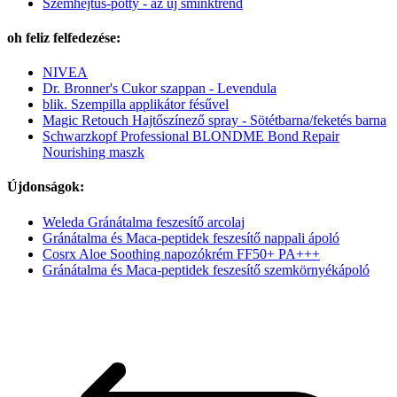
Szemhéjtus-pötty - az új sminktrend
oh feliz felfedezése:
NIVEA
Dr. Bronner's Cukor szappan - Levendula
blik. Szempilla applikátor fésűvel
Magic Retouch Hajtőszínező spray - Sötétbarna/feketés barna
Schwarzkopf Professional BLONDME Bond Repair
Nourishing maszk
Újdonságok:
Weleda Gránátalma feszesítő arcolaj
Gránátalma és Maca-peptidek feszesítő nappali ápoló
Cosrx Aloe Soothing napozókrém FF50+ PA+++
Gránátalma és Maca-peptidek feszesítő szemkörnyékápoló