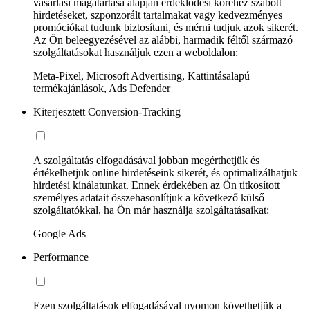
vásárlási magatartása alapján érdeklődési köréhez szabott
hirdetéseket, szponzorált tartalmakat vagy kedvezményes
promóciókat tudunk biztosítani, és mérni tudjuk azok sikerét.
Az Ön beleegyezésével az alábbi, harmadik féltől származó
szolgáltatásokat használjuk ezen a weboldalon:
Meta-Pixel, Microsoft Advertising, Kattintásalapú
termékajánlások, Ads Defender
Kiterjesztett Conversion-Tracking
A szolgáltatás elfogadásával jobban megérthetjük és
értékelhetjük online hirdetéseink sikerét, és optimalizálhatjuk
hirdetési kínálatunkat. Ennek érdekében az Ön titkosított
személyes adatait összehasonlítjuk a következő külső
szolgáltatókkal, ha Ön már használja szolgáltatásaikat:
Google Ads
Performance
Ezen szolgáltatások elfogadásával nyomon követhetjük a