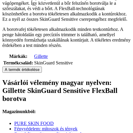
vágópengéket. Így közvetlenül a bőr felszínén borotválja le a
szőrszálakat, és védi a bőrt. A FlexBall-technológiának
köszönhetően a borotva tökéletesen alkalmazkodik a kontúrokhoz.
Ez a nyél az összes SkinGuard Sensitive cserepengéhez megfelelő.
A borotvafej tökéletesen alkalmazkodik minden testkontúrhoz. A
penge hátoldalán egy precíziós trimmer is található, amellyel
könnyedén formázhatja szakállának kontúrjait. A tökéletes eredmény
érdekében a test minden részén.
Márkák:
Gillette
Termékcsalád:
SkinGuard Sensitive
A termék értékelése
Vásárlói vélemény magyar nyelven:
Gillette SkinGuard Sensitive FlexBall
borotva
Magazinunkból:
PURE SKIN FOOD
Fényvédelem: mítoszok és tények