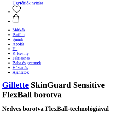
Ügyfélfiók nyitása
Márkák
Parfüm
Smink
Ápolás
Haj
K-Beauty
Férfiaknak
Baba és gyermek
Háztartás
Ajánlatok
Gillette
SkinGuard Sensitive
FlexBall borotva
Nedves borotva FlexBall-technológiával