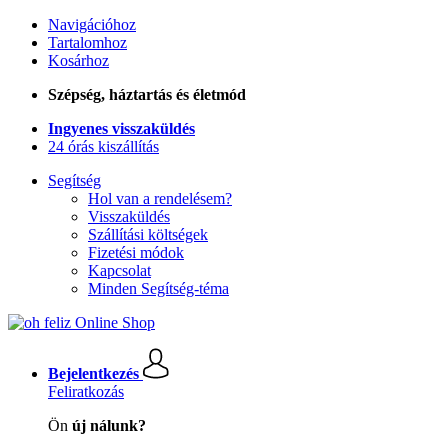
Navigációhoz
Tartalomhoz
Kosárhoz
Szépség, háztartás és életmód
Ingyenes visszaküldés
24 órás kiszállítás
Segítség
Hol van a rendelésem?
Visszaküldés
Szállítási költségek
Fizetési módok
Kapcsolat
Minden Segítség-téma
Bejelentkezés
Feliratkozás
Ön
új nálunk?