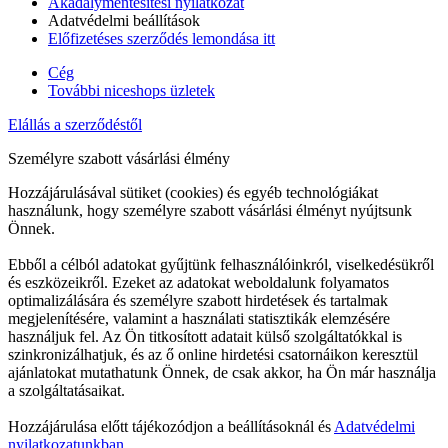
Akadálymentesítési nyilatkozat
Adatvédelmi beállítások
Előfizetéses szerződés lemondása itt
Cég
További niceshops üzletek
Elállás a szerződéstől
Személyre szabott vásárlási élmény
Hozzájárulásával sütiket (cookies) és egyéb technológiákat
használunk, hogy személyre szabott vásárlási élményt nyújtsunk
Önnek.
Ebből a célból adatokat gyűjtünk felhasználóinkról, viselkedésükről
és eszközeikről. Ezeket az adatokat weboldalunk folyamatos
optimalizálására és személyre szabott hirdetések és tartalmak
megjelenítésére, valamint a használati statisztikák elemzésére
használjuk fel. Az Ön titkosított adatait külső szolgáltatókkal is
szinkronizálhatjuk, és az ő online hirdetési csatornáikon keresztül
ajánlatokat mutathatunk Önnek, de csak akkor, ha Ön már használja
a szolgáltatásaikat.
Hozzájárulása előtt tájékozódjon a beállításoknál és
Adatvédelmi
nyilatkozatunkban.
.