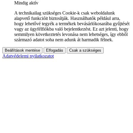
Mindig aktív
A technikailag szükséges Cookie-k csak weboldalunk
alapvető funkcióit biztosítják. Használhatók például arra,
hogy lehetővé tegyék a termékek bevásárlókosarába gyűjtését
vagy az ügyfélfiókba való bejelentkezést. Ez azt jelenti, hogy
semmilyen következtetés levonása nem lehetséges, így ebből
származó adatot soha nem adunk át harmadik félnek.
Beállítások mentése
Elfogadás
Csak a szükséges
Adatvédelemi nyilatkozatot