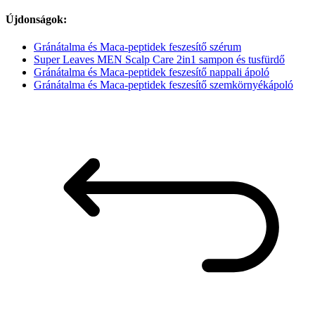
Újdonságok:
Gránátalma és Maca-peptidek feszesítő szérum
Super Leaves MEN Scalp Care 2in1 sampon és tusfürdő
Gránátalma és Maca-peptidek feszesítő nappali ápoló
Gránátalma és Maca-peptidek feszesítő szemkörnyékápoló