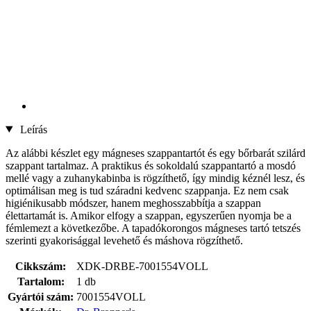
Leírás
Az alábbi készlet egy mágneses szappantartót és egy bőrbarát szilárd
szappant tartalmaz. A praktikus és sokoldalú szappantartó a mosdó
mellé vagy a zuhanykabinba is rögzíthető, így mindig kéznél lesz, és
optimálisan meg is tud száradni kedvenc szappanja. Ez nem csak
higiénikusabb módszer, hanem meghosszabbítja a szappan
élettartamát is. Amikor elfogy a szappan, egyszerűen nyomja be a
fémlemezt a következőbe. A tapadókorongos mágneses tartó tetszés
szerinti gyakorisággal levehető és máshova rögzíthető.
Cikkszám:
XDK-DRBE-7001554VOLL
Tartalom:
1 db
Gyártói szám:
7001554VOLL