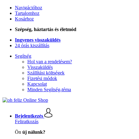
Navigációhoz
Tartalomhoz
Kosárhoz
Szépség, háztartás és életmód
Ingyenes visszaküldés
24 órás kiszállítás
Segítség
Hol van a rendelésem?
Visszaküldés
Szállítási költségek
Fizetési módok
Kapcsolat
Minden Segítség-téma
Bejelentkezés
Feliratkozás
Ön
új nálunk?