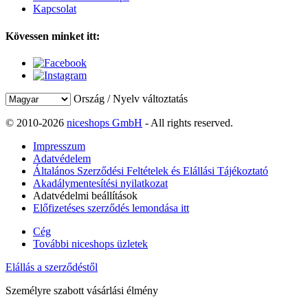
Kapcsolat
Kövessen minket itt:
Ország / Nyelv változtatás
© 2010-2026
niceshops GmbH
- All rights reserved.
Impresszum
Adatvédelem
Általános Szerződési Feltételek és Elállási Tájékoztató
Akadálymentesítési nyilatkozat
Adatvédelmi beállítások
Előfizetéses szerződés lemondása itt
Cég
További niceshops üzletek
Elállás a szerződéstől
Személyre szabott vásárlási élmény