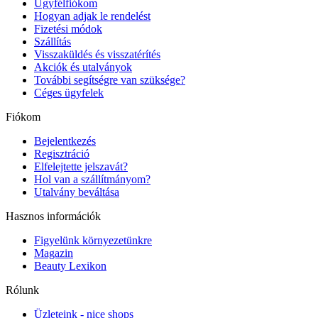
Ügyfélfiókom
Hogyan adjak le rendelést
Fizetési módok
Szállítás
Visszaküldés és visszatérítés
Akciók és utalványok
További segítségre van szüksége?
Céges ügyfelek
Fiókom
Bejelentkezés
Regisztráció
Elfelejtette jelszavát?
Hol van a szállítmányom?
Utalvány beváltása
Hasznos információk
Figyelünk környezetünkre
Magazin
Beauty Lexikon
Rólunk
Üzleteink - nice shops