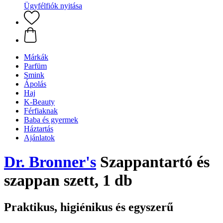
Ügyfélfiók nyitása
Márkák
Parfüm
Smink
Ápolás
Haj
K-Beauty
Férfiaknak
Baba és gyermek
Háztartás
Ajánlatok
Dr. Bronner's
Szappantartó és
szappan szett, 1 db
Praktikus, higiénikus és egyszerű