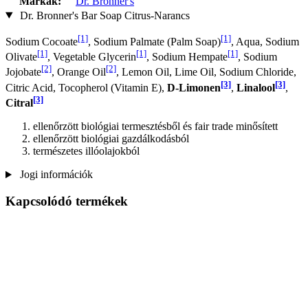
Márkák:
Dr. Bronner's
Dr. Bronner's Bar Soap Citrus-Narancs
[1]
[1]
Sodium Cocoate
, Sodium Palmate (Palm Soap)
, Aqua, Sodium
[1]
[1]
[1]
Olivate
, Vegetable Glycerin
, Sodium Hempate
, Sodium
[2]
[2]
Jojobate
, Orange Oil
, Lemon Oil, Lime Oil, Sodium Chloride,
[3]
[3]
Citric Acid, Tocopherol (Vitamin E),
D-Limonen
,
Linalool
,
[3]
Citral
ellenőrzött biológiai termesztésből és fair trade minősített
ellenőrzött biológiai gazdálkodásból
természetes illóolajokból
Jogi információk
Kapcsolódó termékek