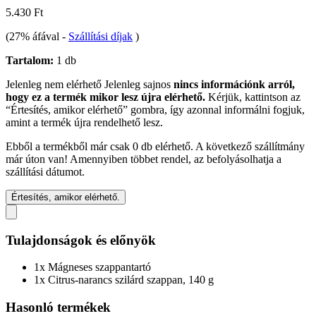
5.430 Ft
(27% áfával
-
Szállítási díjak
)
Tartalom:
1 db
Jelenleg nem elérhető
Jelenleg sajnos
nincs információnk arról,
hogy ez a termék mikor lesz újra elérhető.
Kérjük, kattintson az
“Értesítés, amikor elérhető” gombra, így azonnal informálni fogjuk,
amint a termék újra rendelhető lesz.
Ebből a termékből már csak 0 db elérhető. A következő szállítmány
már úton van! Amennyiben többet rendel, az befolyásolhatja a
szállítási dátumot.
Értesítés, amikor elérhető.
Tulajdonságok és előnyök
1x Mágneses szappantartó
1x Citrus-narancs szilárd szappan, 140 g
Hasonló termékek