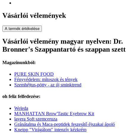
Vásárlói vélemények
A termék értékelése
Vásárlói vélemény magyar nyelven: Dr.
Bronner's Szappantartó és szappan szett
Magazinunkból:
PURE SKIN FOOD
Fényvédelem: mítoszok és tények
Szemhéjtus-pötty - az új sminktrend
oh feliz felfedezése:
Weleda
MANHATTAN Brow'Tastic Eyebrow Kit
lavera Soft szemceruza
Gránátalma és Maca-peptidek feszesítő éjszakai ápoló
Kneipp "Virágálom" intenzív kézkrém